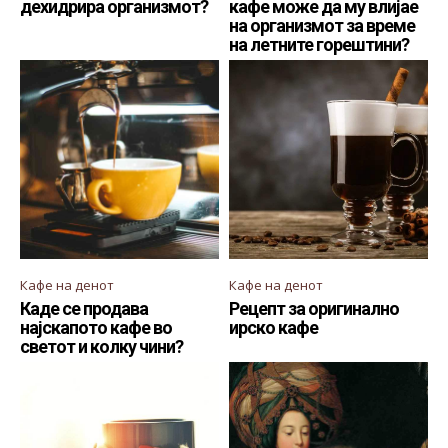
дехидрира организмот?
кафе може да му влијае
на организмот за време
на летните горештини?
Кафе на денот
Кафе на денот
Каде се продава
Рецепт за оригинално
најскапото кафе во
ирско кафе
светот и колку чини?