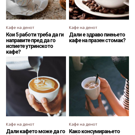
Кафе на денот
Кафе на денот
Кои 5 работи треба да ги
Дали е здраво пиењето
направите пред да го
кафе на празен стомак?
испиете утринското
кафе?
Кафе на денот
Кафе на денот
Дали кафето може да го
Како консумирањето