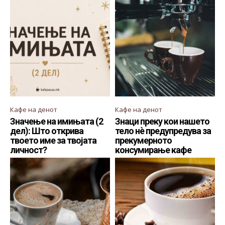
Кафе на денот
Кафе на денот
Значење на имињата (2
Знаци преку кои нашето
дел): Што открива
тело нè предупредува за
твоето име за твојата
прекумерното
личност?
консумирање кафе