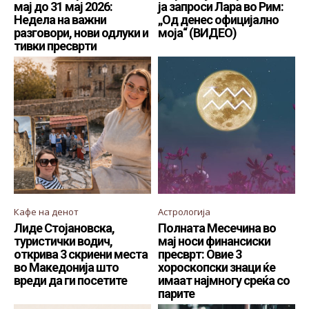
мај до 31 мај 2026:
ја запроси Лара во Рим:
Недела на важни
„Од денес официјално
разговори, нови одлуки и
моја“ (ВИДЕО)
тивки пресврти
Кафе на денот
Астрологија
Лиде Стојановска,
Полната Месечина во
туристички водич,
мај носи финансиски
открива 3 скриени места
пресврт: Овие 3
во Македонија што
хороскопски знаци ќе
вреди да ги посетите
имаат најмногу среќа со
парите