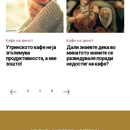
Кафе на денот
Кафе на денот
Утринското кафе не ја
Дали знаевте дека во
зголемува
минатото жените се
продуктивноста, а еве
разведувале поради
зошто!
недостиг на кафе?
2
3
4