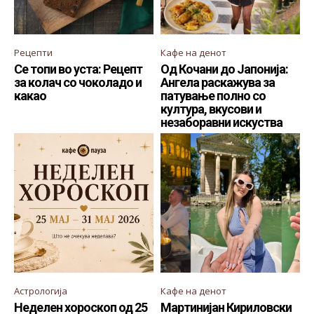
Рецепти
Кафе на денот
Се топи во уста: Рецепт
Од Кочани до Јапонија:
за колач со чоколадо и
Ангела раскажува за
какао
патување полно со
култура, вкусови и
незаборавни искуства
Астрологија
Кафе на денот
Неделен хороскоп од 25
Мартинијан Кириловски