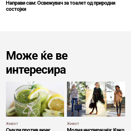
Направи сам: Освежувач за тоалет од природни
состојки
Може ќе ве
интересира
Живот
Живот
Смуди против акни:
Модна инспирација: Како