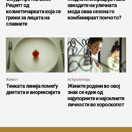
Рецепт од
ѕвездите на уличната
козметичарката која се
мода оваа сезона го
грижи за лицата на
комбинираат пончото?
славните
Живот
Астрологија
Тенката линија помеѓу
Жените родени во овој
диетата и анорексијата
знак се едни од
најупорните и најсилните
личности во хороскопот