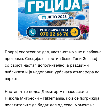
Покрај спортскиот дел, настанот имаше и забавна
програма. Специјален гостин беше Тони Зен, кој
со својот настап дополнително ја раздвижи
публиката и ја надополни урбаната атмосфера во
паркот.
Настанот го водеа Димитар Атанасовски и
Никола Митрески – Niklemanija, кои се погрижија
посетителите да бидат дел од секој момент на