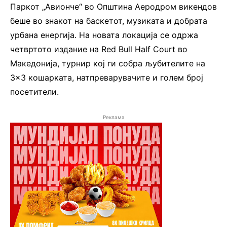
Паркот „Авионче“ во Општина Аеродром викендов
беше во знакот на баскетот, музиката и добрата
урбана енергија. На новата локација се одржа
четвртото издание на Red Bull Half Court во
Македонија, турнир кој ги собра љубителите на
3×3 кошарката, натпреварувачите и голем број
посетители.
Реклама