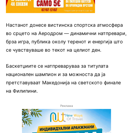
Настанот донесе вистинска спортска атмосфера
во срцето на Аеродром — динамични натпревари,
брза игра, публика околу теренот и енергија што
се чувствуваше во текот на целиот ден.
Баскетџиите се натпреваруваа за титулата
национален шампион и за можноста да ја
претставуваат Македонија на светското финале
на Филипини.
Реклама