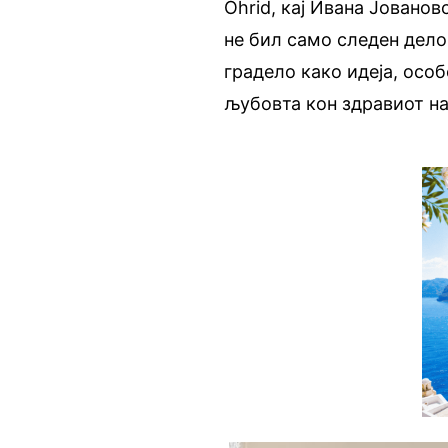
Ohrid, кај Ивана Јованов
не бил само следен дело
градело како идеја, особ
љубовта кон здравиот на