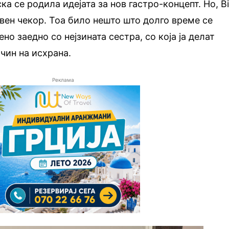
ска се родила идејата за нов гастро-концепт. Но, Bi
вен чекор. Тоа било нешто што долго време се
ено заедно со нејзината сестра, со која ја делат
чин на исхрана.
Реклама