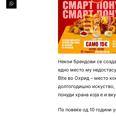
Некои брендови се созда
едно место му недостасу
Bite во Охрид – место ко
долгогодишно искуство, 
понуди храна која е и вку
По повеќе од 10 години 