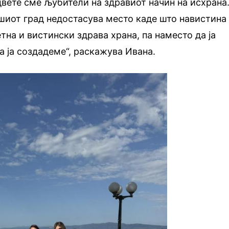
 двете сме љубители на здравиот начин на исхрана
шиот град недостасува место каде што навистина
тна и вистински здрава храна, па наместо да ја
 ја создадеме“, раскажува Ивана.