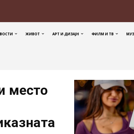
ВОСТИ
ЖИВОТ
АРТ И ДИЗАЈН
ФИЛМ И ТВ
МУ
и место
иказната