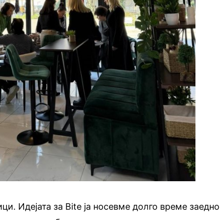
ци. Идејата за Bite ја носевме долго време заедно