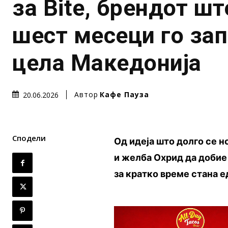
за Bite, брендот шт
шест месеци го за
цела Македонија
Автор
Кафе Пауза
20.06.2026
Сподели
Од идеја што долго се н
и желба Охрид да добие 
за кратко време стана е