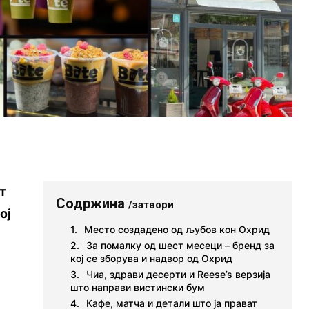
т
Содржина
/затвори
ој
Место создадено од љубов кон Охрид
За помалку од шест месеци – бренд за
кој се зборува и надвор од Охрид
Чиа, здрави десерти и Reese’s верзија
што направи вистински бум
Кафе, матча и детали што ја прават