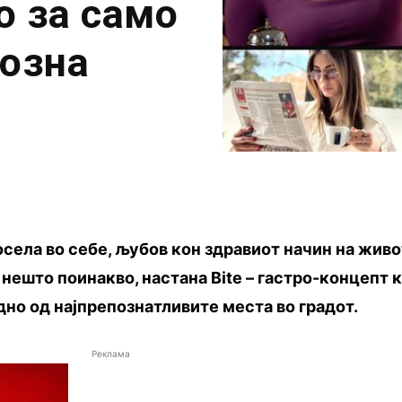
о за само
позна
осела во себе, љубов кон здравиот начин на живо
нешто поинакво, настана Bite – гастро-концепт к
дно од најпрепознатливите места во градот.
Реклама