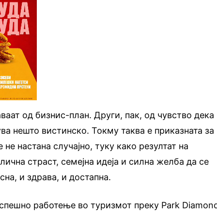
ваат од бизнис-план. Други, пак, од чувство дека
ва нешто вистинско. Токму таква е приказната за
е не настана случајно, туку како резултат на
лична страст, семејна идеја и силна желба да се
сна, и здрава, и достапна.
успешно работење во туризмот преку Park Diamon