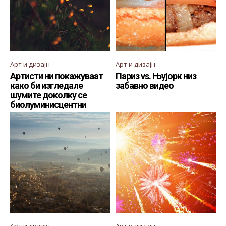
Арт и дизајн
Арт и дизајн
Артисти ни покажуваат
Париз vs. Њујорк низ
како би изгледале
забавно видео
шумите доколку се
биолуминисцентни
Арт и дизајн
Арт и дизајн