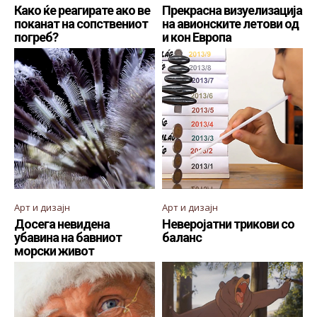
Како ќе реагирате ако ве
Прекрасна визуелизација
поканат на сопствениот
на авионските летови од
погреб?
и кон Европа
Арт и дизајн
Арт и дизајн
Досега невидена
Неверојатни трикови со
убавина на бавниот
баланс
морски живот