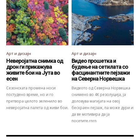
Арт и дизајн
Арт и дизајн
Неверојатна снимка од
Видео прошетка и
дрон ги прикажува
будење на сетилата со
живите бои на Јута во
фасцинантните пејзажи
есен
на Северна Норвешка
Сезонската промена носи
Видеото од Северна Норвешка
постудено време, но и го
снимено во 4К резолуција, ја
претвора целото зеленило во
доловува магијата на овој
неверојатна палета од живи бои.
бескраен пејзаж, па може дури и
да ве мотивира да ја
посетите.rnrn