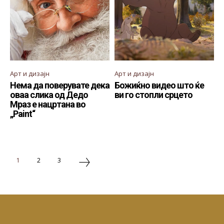
Арт и дизајн
Арт и дизајн
Нема да поверувате дека
Божиќно видео што ќе
оваа слика од Дедо
ви го стопли срцето
Мраз е нацртана во
„Paint“
1
2
3