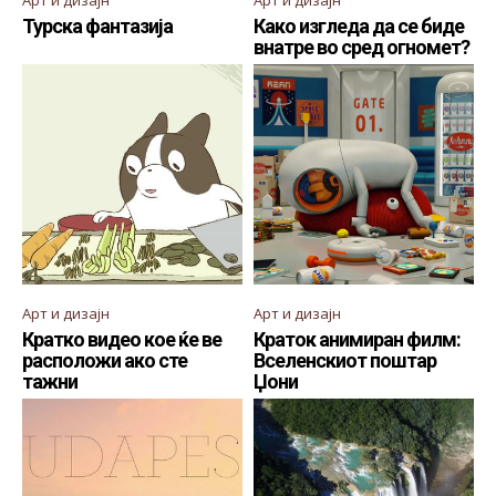
Турска фантазија
Како изгледа да се биде
внатре во сред огномет?
Арт и дизајн
Арт и дизајн
Кратко видео кое ќе ве
Краток анимиран филм:
расположи ако сте
Вселенскиот поштар
тажни
Џони