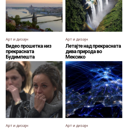
Арт и дизајн
Арт и дизајн
Видео прошетка низ
Летајте над прекрасната
прекрасната
дива природа во
Будимпешта
Мексико
Арт и дизајн
Арт и дизајн