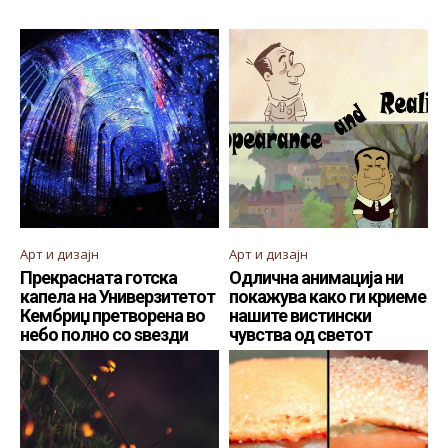
Арт и дизајн
Арт и дизајн
Прекрасната готска
Одлична анимација ни
капела на Универзитетот
покажува како ги криеме
Кембриџ претворена во
нашите вистински
небо полно со ѕвезди
чувства од светот