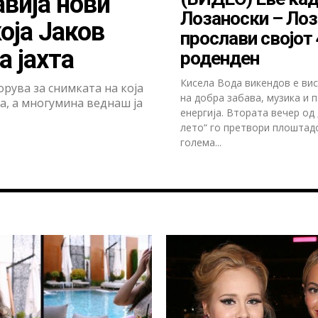
авија нови
Лозаноски – Лоз
оја Јаков
прослави својот 
а јахта
роденден
Кисела Вода викендов е ви
рува за снимката на која
на добра забава, музика и 
та, а многумина веднаш ја
енергија. Втората вечер од
лето“ го претвори плоштад
голема...