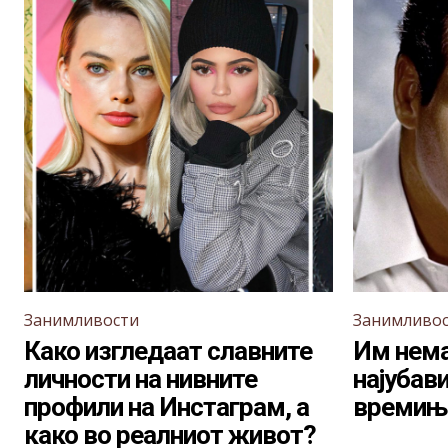
Занимливости
Занимливо
Како изгледаат славните
Им нема
личности на нивните
најубав
профили на Инстаграм, а
времињ
како во реалниот живот?