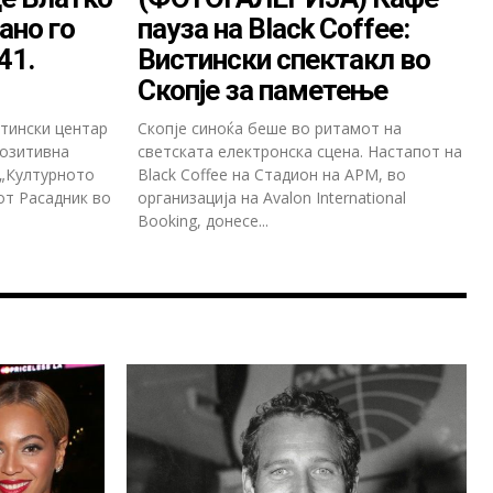
ано го
пауза на Black Coffee:
41.
Вистински спектакл во
Скопје за паметење
стински центар
Скопје синоќа беше во ритамот на
позитивна
светската електронска сцена. Настапот на
 „Културното
Black Coffee на Стадион на АРМ, во
от Расадник во
организација на Avalon International
Booking, донесе...