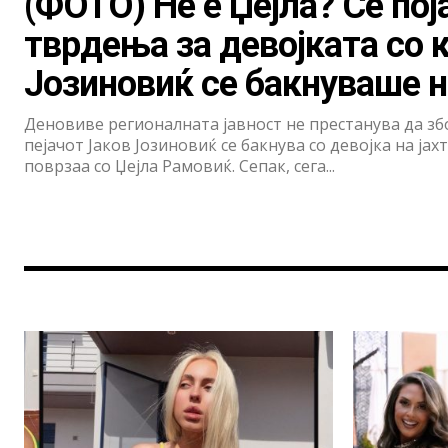
(ФОТО) Не е Џејла? Се пој
тврдења за девојката со к
Јозиновиќ се бакнуваше н
Деновиве регионалната јавност не престанува да збо
пејачот Јаков Јозиновиќ се бакнува со девојка на јах
поврзаа со Џејла Рамовиќ. Сепак, сега...