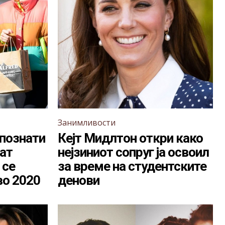
Занимливости
 познати
Кејт Мидлтон откри како
ат
нејзиниот сопруг ја освоил
 се
за време на студентските
во 2020
денови