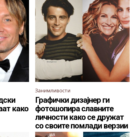
Занимливости
дски
Графички дизајнер ги
аат како
фотошопира славните
личности како се дружат
со своите помлади верзии