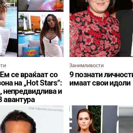
сти
Занимливости
 Ем се враќаат со
9 познати личност
она на „Hot Stars“:
имаат свои идоли
, непредвидлива и
В авантура