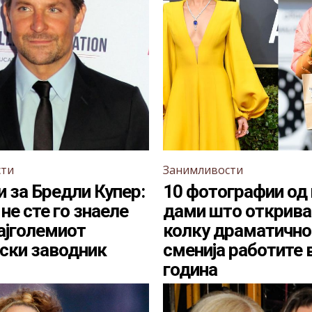
сти
Занимливости
и за Бредли Купер:
10 фотографии од
не сте го знаеле
дами што открива
најголемиот
колку драматично
ски заводник
сменија работите 
година