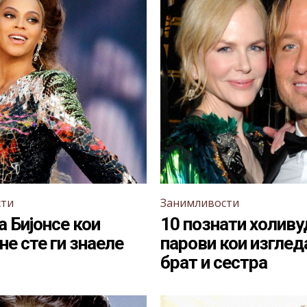
сти
Занимливости
а Бијонсе кои
10 познати холиву
не сте ги знаеле
парови кои изглед
брат и сестра