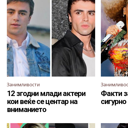
Занимливости
Занимливо
12 згодни млади актери
Факти з
кои веќе се центар на
сигурно 
вниманието