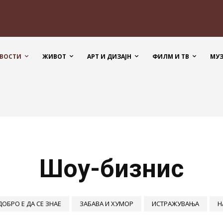
ВОСТИ
ЖИВОТ
АРТ И ДИЗАЈН
ФИЛМ И ТВ
МУ
Шоу-бизнис
ДОБРО Е ДА СЕ ЗНАЕ
ЗАБАВА И ХУМОР
ИСТРАЖУВАЊА
Н