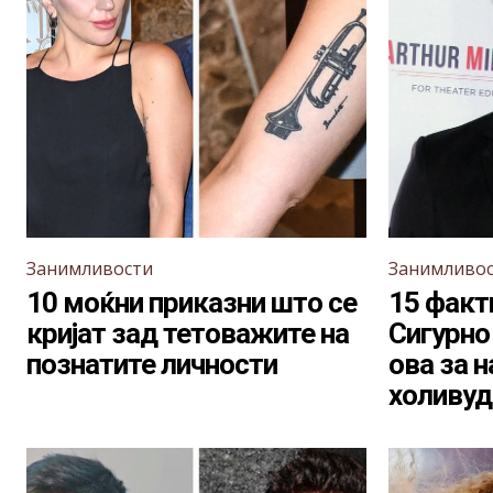
Занимливости
Занимливо
10 моќни приказни што се
15 факт
кријат зад тетоважите на
Сигурно 
познатите личности
ова за 
холивуд