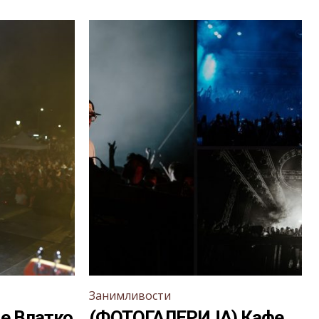
Занимливости
е Влатко
(ФОТОГАЛЕРИЈА) Кафе