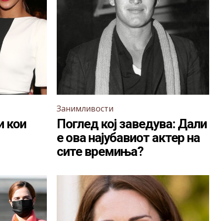
Занимливости
и кои
Поглед кој заведува: Дали
е ова најубавиот актер на
сите времиња?