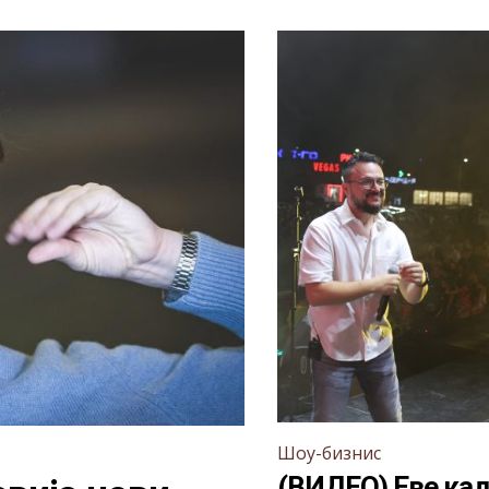
Шоу-бизнис
(ВИДЕО) Еве кад