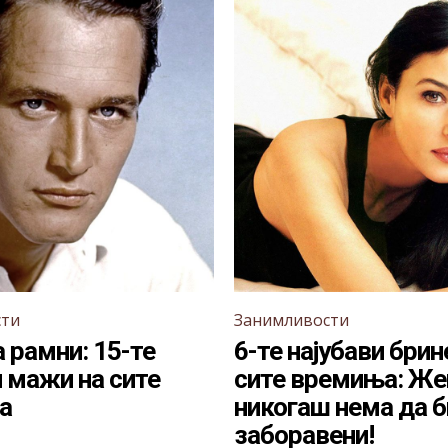
сти
Занимливости
 рамни: 15-те
6-те најубави брин
и мажи на сите
сите времиња: Же
а
никогаш нема да 
заборавени!