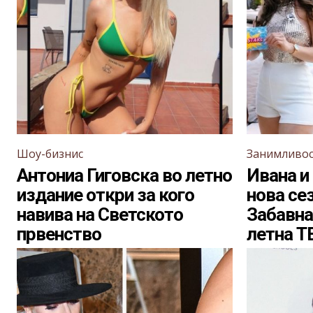
Шоу-бизнис
Занимливо
Антониа Гиговска во летно
Ивана и
издание откри за кого
нова сез
навива на Светското
Забавна
првенство
летна Т