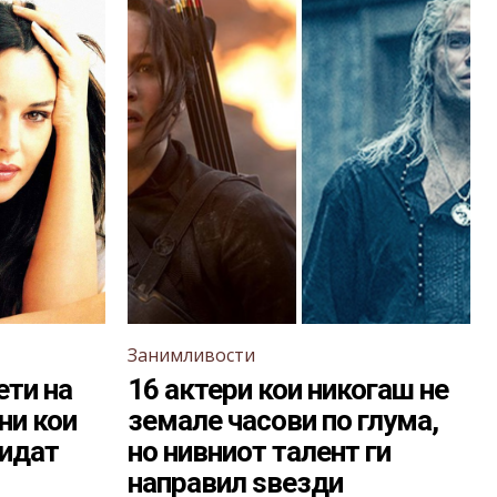
Занимливости
ети на
16 актери кои никогаш не
ни кои
земале часови по глума,
бидат
но нивниот талент ги
направил ѕвезди