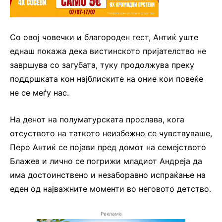
Со овој човечки и благороден гест, Антиќ уште
еднаш покажа дека вистинското пријателство не
завршува со загубата, туку продолжува преку
поддршката кон најблиските на оние кои повеќе
не се меѓу нас.
На денот на полуматурската прослава, кога
отсуството на таткото неизбежно се чувствуваше,
Перо Антиќ се појави пред домот на семејството
Блажев и лично се погрижи младиот Андреја да
има достоинствено и незаборавно испраќање на
еден од најважните моменти во неговото детство.
Реклама