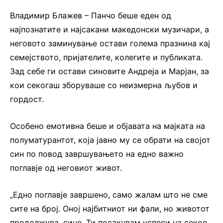
Владимир Блажев – Панчо беше еден од
најпознатите и најсакани македонски музичари, а
неговото заминување остави голема празнина кај
семејството, пријателите, колегите и публиката.
Зад себе ги остави синовите Андреја и Марјан, за
кои секогаш зборуваше со неизмерна љубов и
гордост.
Особено емотивна беше и објавата на мајката на
полуматурантот, која јавно му се обрати на својот
син по повод завршувањето на едно важно
поглавје од неговиот живот.
„Едно поглавје завршено, само жалам што не сме
сите на број. Оној најбитниот ни фали, но животот
продолжува, сине. Ти посакувам успеси на секое