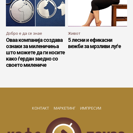
Добро е да се знае
Живот
Оваа компанија создава
5 лесни и ефикасни
ознаки за миленичиња
вежби за мрзливи луѓе
што можете да ги носите
како ѓердан заедно со
своето милениче
КОНТАКТ
МАРКЕТИНГ
ИМПРЕСУМ