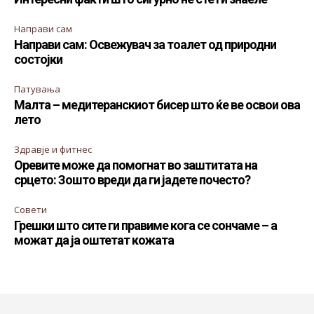
Направи сам
Направи сам: Освежувач за тоалет од природни
состојки
Патувања
Малта – медитеранскиот бисер што ќе ве освои ова
лето
Здравје и фитнес
Оревите може да помогнат во заштитата на
срцето: Зошто вреди да ги јадете почесто?
Совети
Грешки што сите ги правиме кога се сончаме – а
можат да ја оштетат кожата