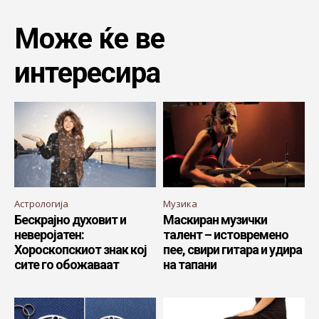
Може ќе ве
интересира
Астрологија
Музика
Бескрајно духовит и
Маскиран музички
неверојатен:
талент – истовремено
Хороскопскиот знак кој
пее, свири гитара и удира
сите го обожаваат
на тапани