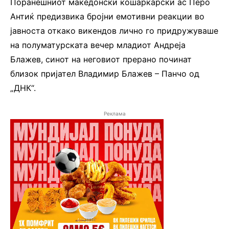
Поранешниот македонски кошаркарски ас Перо
Антиќ предизвика бројни емотивни реакции во
јавноста откако викендов лично го придружуваше
на полуматурската вечер младиот Андреја
Блажев, синот на неговиот прерано починат
близок пријател Владимир Блажев – Панчо од
„ДНК“.
Реклама