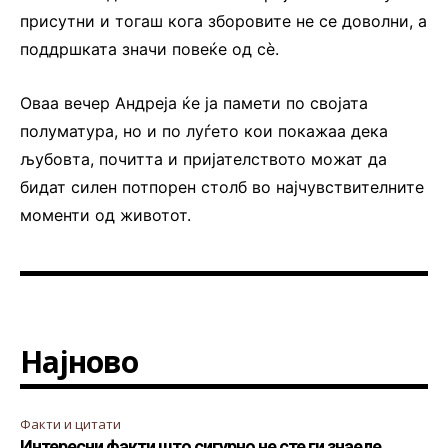
присутни и тогаш кога зборовите не се доволни, а
поддршката значи повеќе од сè.
Оваа вечер Андреја ќе ја памети по својата
полуматура, но и по луѓето кои покажаа дека
љубовта, почитта и пријателството можат да
бидат силен потпорен столб во најчувствителните
моменти од животот.
Најново
Факти и цитати
Интересни факти што сигурно не сте ги знаеле