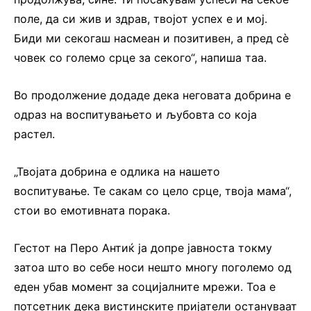
поле, да си жив и здрав, твојот успех е и мој.
Биди ми секогаш насмеан и позитивен, а пред сè
човек со големо срце за секого“, напиша таа.
Во продолжение додаде дека неговата добрина е
одраз на воспитувањето и љубовта со која
растел.
„Твојата добрина е одлика на нашето
воспитување. Те сакам со цело срце, твоја мама“,
стои во емотивната порака.
Гестот на Перо Антиќ ја допре јавноста токму
затоа што во себе носи нешто многу поголемо од
еден убав момент за социјалните мрежи. Тоа е
потсетник дека вистинските пријатели остануваат