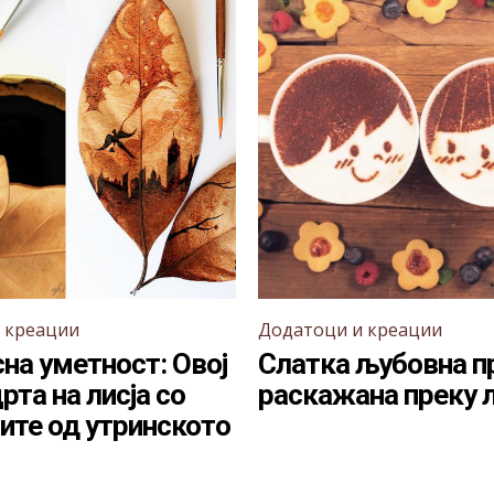
 креации
Додатоци и креации
на уметност: Овој
Слатка љубовна п
рта на лисја со
раскажана преку 
ите од утринското