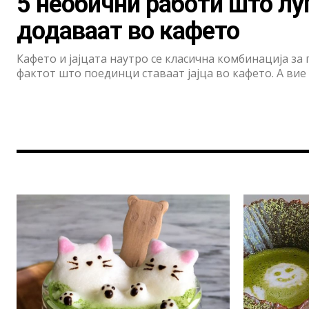
5 необични работи што лу
додаваат во кафето
Кафето и јајцата наутро се класична комбинација за 
фактот што поединци ставаат јајца во кафето. А ви