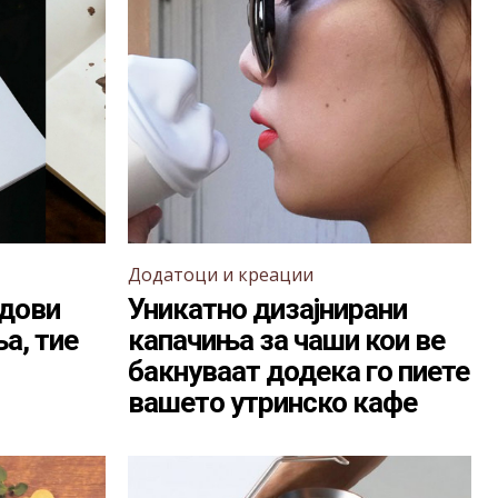
Додатоци и креации
идови
Уникатно дизајнирани
а, тие
капачиња за чаши кои ве
бакнуваат додека го пиете
вашето утринско кафе