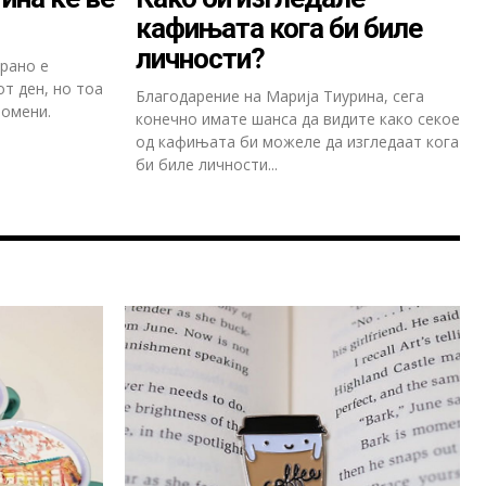
кафињата кога би биле
личности?
рано е
т ден, но тоа
Благодарение на Марија Тиурина, сега
ромени.
конечно имате шанса да видите како секое
од кафињата би можеле да изгледаат кога
би биле личности...