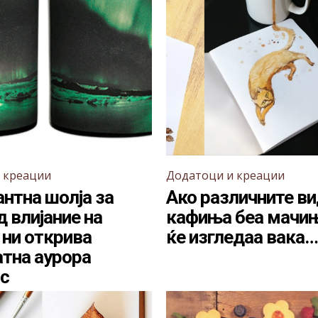
 креации
Додатоци и креации
нтна шолја за
Ако различните в
д влијание на
кафиња беа мачињ
 ни открива
ќе изгледаа вака…
атна аурора
с