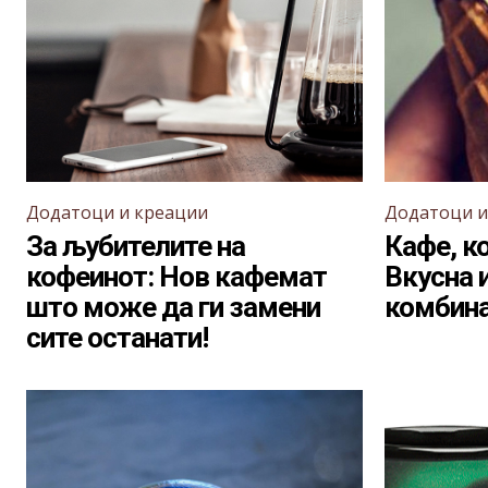
Додатоци и креации
Додатоци и
За љубителите на
Кафе, к
кофеинот: Нов кафемат
Вкусна 
што може да ги замени
комбина
сите останати!