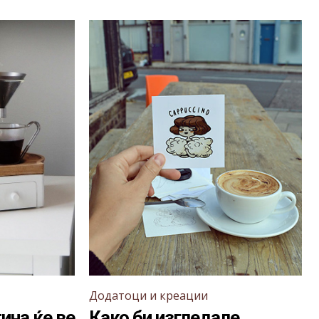
Додатоци и креации
ина ќе ве
Како би изгледале