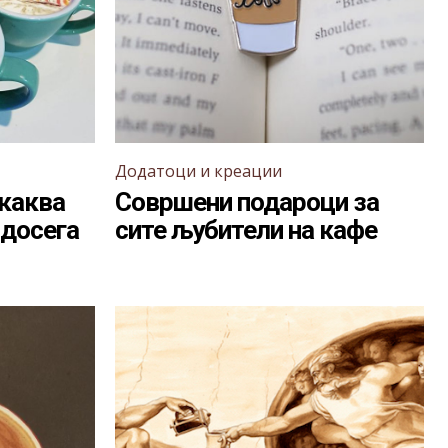
Додатоци и креации
 каква
Совршени подароци за
 досега
сите љубители на кафе