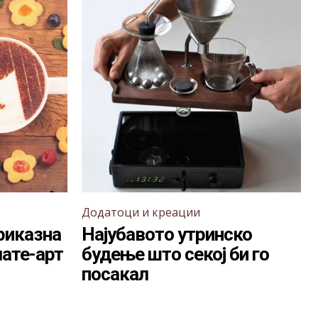
Додатоци и креации
риказна
Најубавото утринско
лате-арт
будење што секој би го
посакал