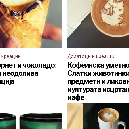
 креации
Додатоци и креации
орнет и чоколадо:
Кофеинска уметно
и неодолива
Слатки животинки
ција
предмети и ликови
културата исцртан
кафе