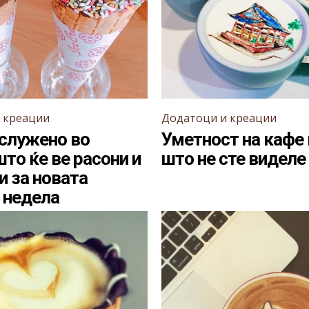
 креации
Додатоци и креации
служено во
Уметност на кафе
што ќе ве расони и
што не сте виделе
и за новата
 недела