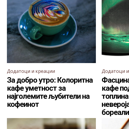
Додатоци и креации
Додатоци и
За добро утро: Колоритна
Фасцина
кафе уметност за
кафе по
најголемите љубители на
топлина
кофеинот
неверој
бореали