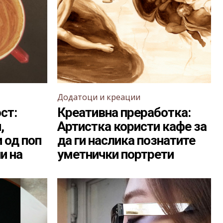
Додатоци и креации
ст:
Креативна преработка:
,
Артистка користи кафе за
 од поп
да ги наслика познатите
и на
уметнички портрети