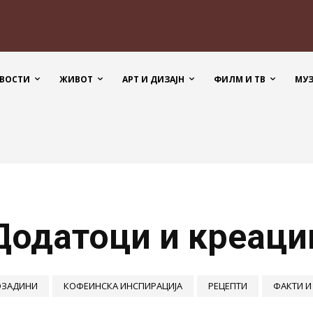
ВОСТИ
ЖИВОТ
АРТ И ДИЗАЈН
ФИЛМ И ТВ
МУ
Додатоци и креаци
ОЗАДИНИ
КОФЕИНСКА ИНСПИРАЦИЈА
РЕЦЕПТИ
ФАКТИ И