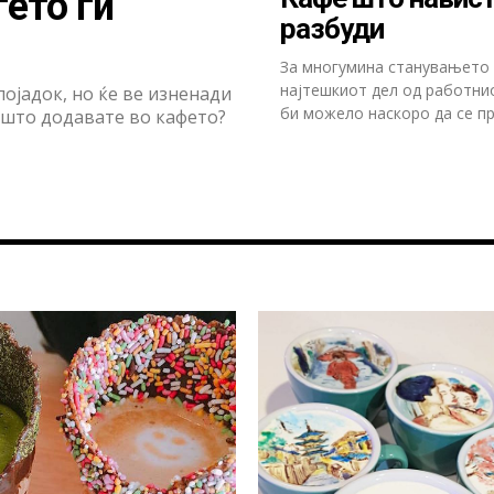
ѓето ги
разбуди
За многумина станувањето 
најтешкиот дел од работнио
појадок, но ќе ве изненади
би можело наскоро да се п
е што додавате во кафето?