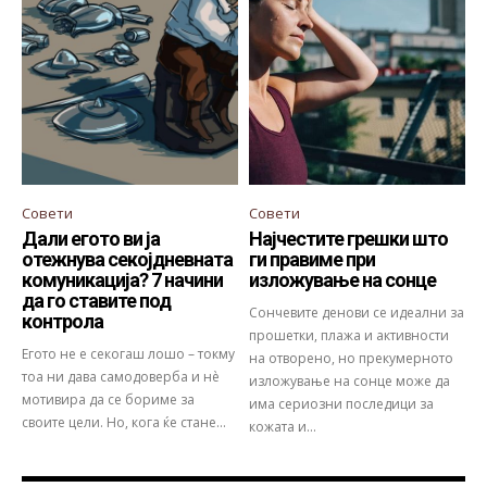
Совети
Совети
Дали егото ви ја
Најчестите грешки што
отежнува секојдневната
ги правиме при
комуникација? 7 начини
изложување на сонце
да го ставите под
Сончевите денови се идеални за
контрола
прошетки, плажа и активности
Егото не е секогаш лошо – токму
на отворено, но прекумерното
тоа ни дава самодоверба и нè
изложување на сонце може да
мотивира да се бориме за
има сериозни последици за
своите цели. Но, кога ќе стане...
кожата и...