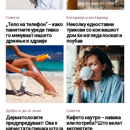
Совети
Ентериер и екстериер
„Тело на телефон“ – како
Неколку едноставни
паметните уреди тивко
трикови со кои вашиот
го менуваат нашето
дом ќе изгледа поскап и
држење и здравје
поубав
Добро е да се знае
Совети
Дерматолозите
Кафето наутро – навика
предупредуваат: Ова е
или потреба? Што велат
најчестата грешка што ја
експертите