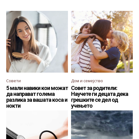
Совети
Дом и семејство
5 мали навики кои можат
Совет за родители:
да направат голема
Научете ги децата дека
разлика за вашата коса и
грешките се дел од
нокти
учењето