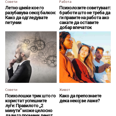
Совети
Работа
Летно цвеќе кое го
Психолозите советуваат:
разубавува секој балкон:
6 работи што не треба да
Како да одгледувате
ги правите на работа ако
петунии
сакате да оставите
добар впечаток
Совети
Живот
Психолошки трик што го
Како да препознаете
користат успешните
дека некој ве лаже?
луѓе: Правилото „2
минути“ може целосно
да ви го промени денот