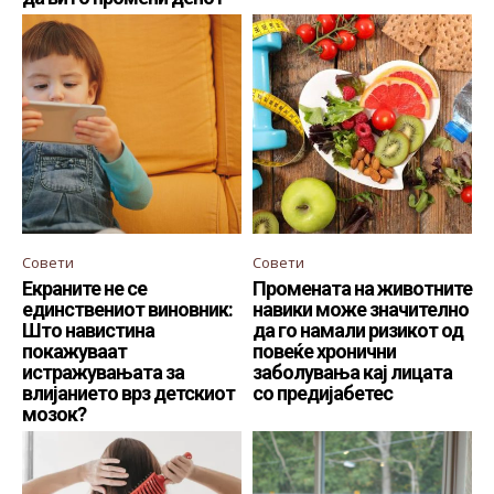
Совети
Совети
Екраните не се
Промената на животните
единствениот виновник:
навики може значително
Што навистина
да го намали ризикот од
покажуваат
повеќе хронични
истражувањата за
заболувања кај лицата
влијанието врз детскиот
со предијабетес
мозок?