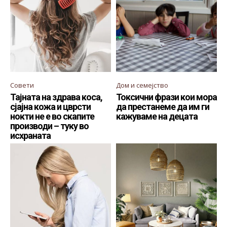
Совети
Дом и семејство
Тајната на здрава коса,
Токсични фрази кои мора
сјајна кожа и цврсти
да престанеме да им ги
нокти не е во скапите
кажуваме на децата
производи – туку во
исхраната