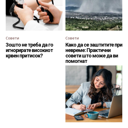
Совети
Совети
Зошто не треба да го
Како да се заштитите при
игнорирате високиот
невреме: Практични
крвен притисок?
совети што може да ви
помогнат