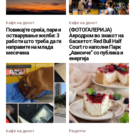
Кафе на денот
Кафе на денот
Повикајте среќа, пари и
(ФОТОГАЛЕРИЈА)
остварување желби: 3
Аеродром во знакот на
работи што треба да ги
баскетот: Red Bull Half
направите на млада
Court го наполни Парк
месечина
„Авионче“ со публика и
енергија
Кафе на денот
Рецепти