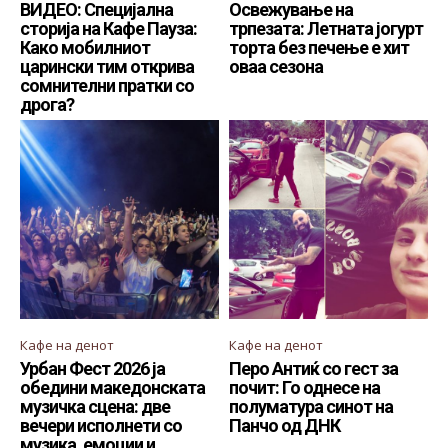
ВИДЕО: Специјална
Освежување на
сторија на Кафе Пауза:
трпезата: Летната јогурт
Како мобилниот
торта без печење е хит
царински тим открива
оваа сезона
сомнителни пратки со
дрога?
Кафе на денот
Кафе на денот
Урбан Фест 2026 ја
Перо Антиќ со гест за
обедини македонската
почит: Го однесе на
музичка сцена: две
полуматура синот на
вечери исполнети со
Панчо од ДНК
музика, емоции и