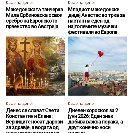
Кафе на денот
Кафе на денот
Македонската танчерка
Младиот македонски
Мила Србиновска освои
диџеј Анастас во трка за
сребро на Европското
настап на еден од
првенство во Австрија
најголемите музички
фестивали во Европа
Кафе на денот
Кафе на денот
Денес се слават Свети
Дневен хороскоп за 2
Константин и Елена:
јуни 2026: Еден знак
Верниците носат дарови
добива важна порака, а
за здравје, а водата од
друг конечно носи
еден извор се смета за
одлука