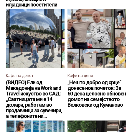
илјадници посетители
Кафе на денот
Кафе на денот
(ВИДЕО) Eли од
„Нешто добро од срце“
Македонија на Work and
донесе нов почеток: За
Travel искуство во САД:
60 дена целосно обновен
„Саатницата ми е 14
домот на семејството
долари, работам во
Велковски од Куманово
продавница за сувенири,
а телефоните ни...