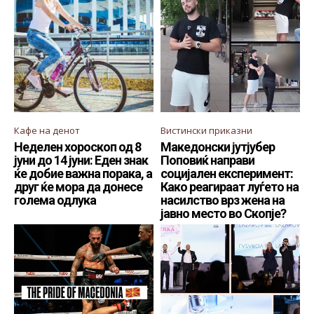
Кафе на денот
Вистински приказни
Неделен хороскоп од 8
Македонски јутјубер
јуни до 14 јуни: Еден знак
Поповиќ направи
ќе добие важна порака, а
социјален експеримент:
друг ќе мора да донесе
Како реагираат луѓето на
голема одлука
насилство врз жена на
јавно место во Скопје?