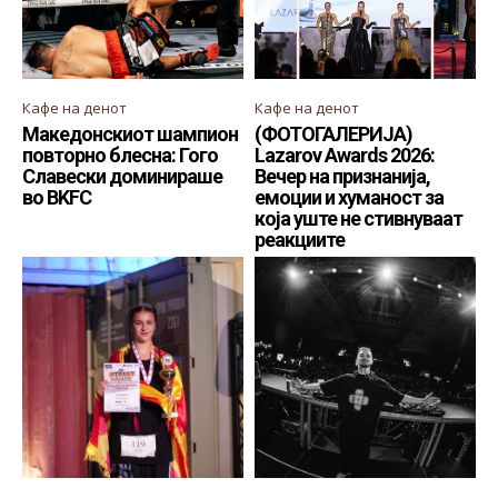
Кафе на денот
Кафе на денот
Македонскиот шампион
(ФОТОГАЛЕРИЈА)
повторно блесна: Гого
Lazarov Awards 2026:
Славески доминираше
Вечер на признанија,
во BKFC
емоции и хуманост за
која уште не стивнуваат
реакциите