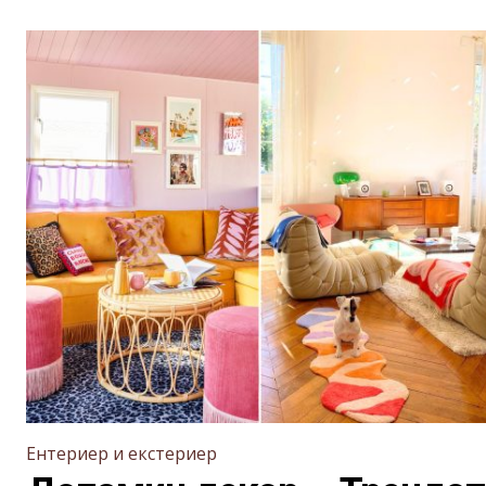
Ентериер и екстериер