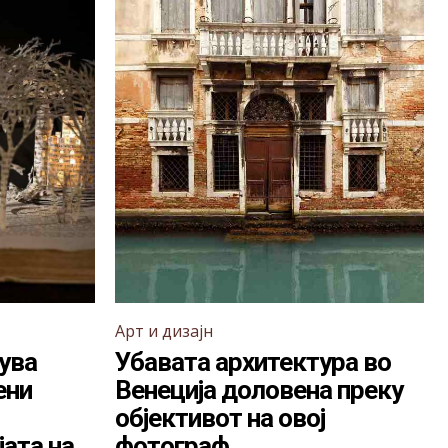
Арт и дизајн
ува
Убавата архитектура во
ени
Венеција доловена преку
објективот на овој
ата на
фотограф