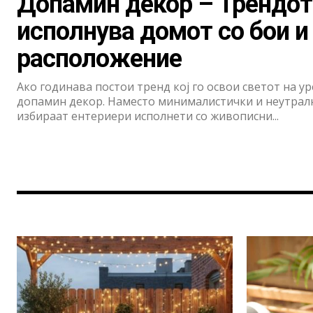
Допамин декор – Трендот
исполнува домот со бои и
расположение
Ако годинава постои тренд кој го освои светот на у
допамин декор. Наместо минималистички и неутралн
избираат ентериери исполнети со живописни...