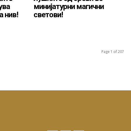
ува
минијатурни магични
а нив!
светови!
Page 1 of 207