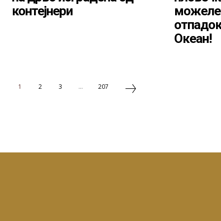
контејнери
можеле 
отпадок
Океан!
1
2
3
...
207