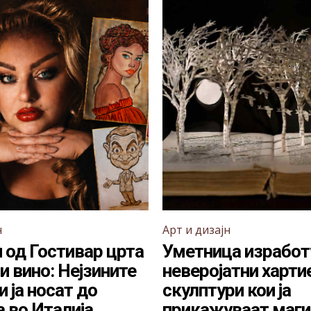
н
Арт и дизајн
 од Гостивар црта
Уметница изработ
и вино: Нејзините
неверојатни харти
 ја носат до
скулптури кои ја
 во Италија
прикажуваат магиј