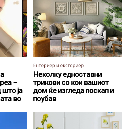
Ентериер и екстериер
жа
Неколку едноставни
реа –
трикови со кои вашиот
 што ја
дом ќе изгледа поскап и
ата во
поубав