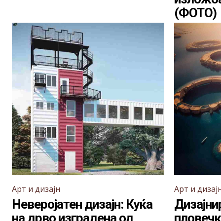
(ФОТО)
Арт и дизајн
Арт и дизај
Неверојатен дизајн: Куќа
Дизајни
на дрво изградена од
пловечк