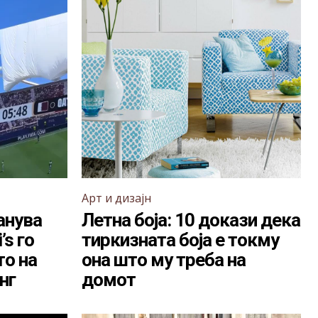
Арт и дизајн
анува
Летна боја: 10 докази дека
’s го
тиркизната боја е токму
то на
она што му треба на
нг
домот