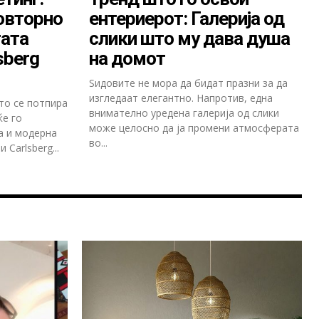
повторно
ентериерот: Галерија од
тата
слики што му дава душа
sberg
на домот
Ѕидовите не мора да бидат празни за да
изгледаат елегантно. Напротив, една
то се потпира
внимателно уредена галерија од слики
ќе го
може целосно да ја промени атмосферата
а и модерна
во...
Carlsberg...