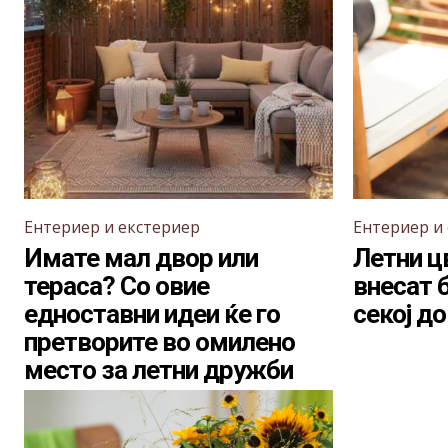
Ентериер и екстериер
Ентериер и
Имате мал двор или
Летни ц
тераса? Со овие
внесат 
едноставни идеи ќе го
секој д
претворите во омилено
место за летни дружби