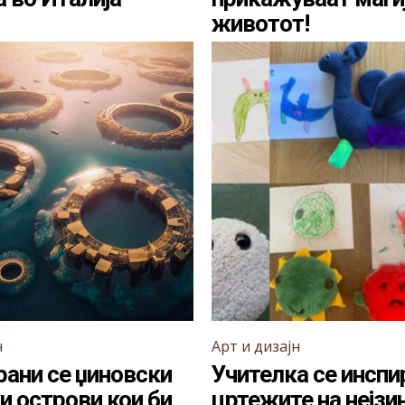
животот!
н
Арт и дизајн
рани се џиновски
Учителка се инспи
и острови кои би
цртежите на нејзи