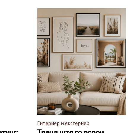
Ентериер и екстериер
тинг:
Тренд што го освои