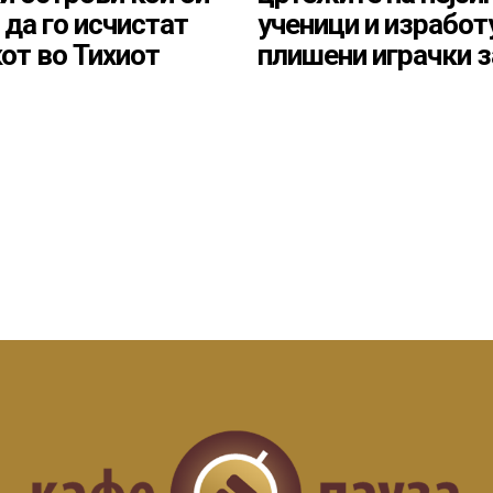
да го исчистат
ученици и изработ
от во Тихиот
плишени играчки з