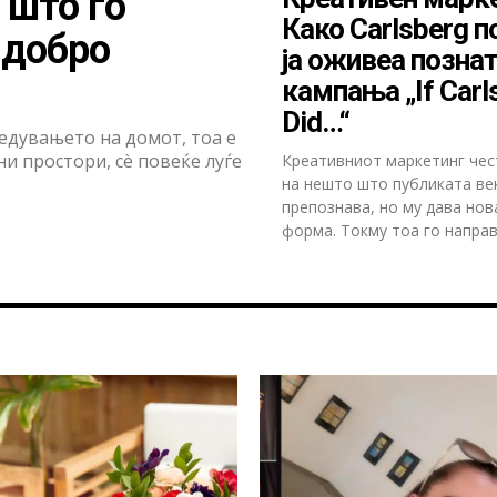
 што го
Како Carlsberg 
 добро
ја оживеа позна
кампања „If Carl
Did…“
редувањето на домот, тоа е
и простори, сè повеќе луѓе
Креативниот маркетинг чес
на нешто што публиката ве
препознава, но му дава нов
форма. Токму тоа го направи 