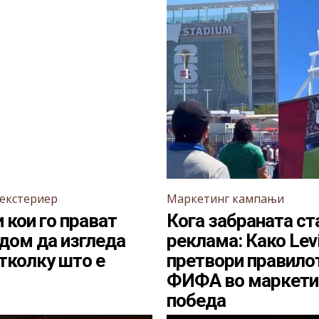
 екстериер
Маркетинг кампањи
 кои го прават
Кога забраната ст
дом да изгледа
реклама: Како Levi
тколку што е
претвори правило
ФИФА во маркети
победа