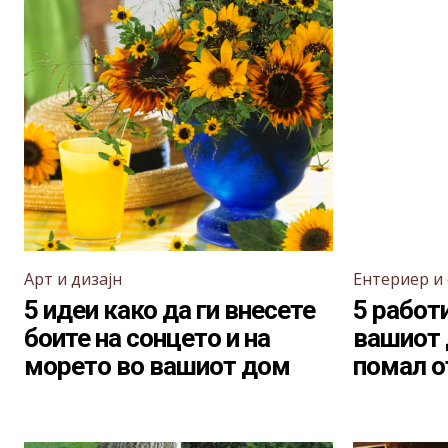
Арт и дизајн
Ентериер и
5 идеи како да ги внесете
5 работи
боите на сонцето и на
вашиот 
морето во вашиот дом
помал о