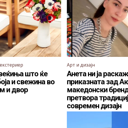
 екстериер
Арт и дизајн
веќиња што ќе
Анета ни ја раска
боја и свежина во
приказната зад Ак
ом и двор
македонски бренд
претвора традициј
современ дизајн