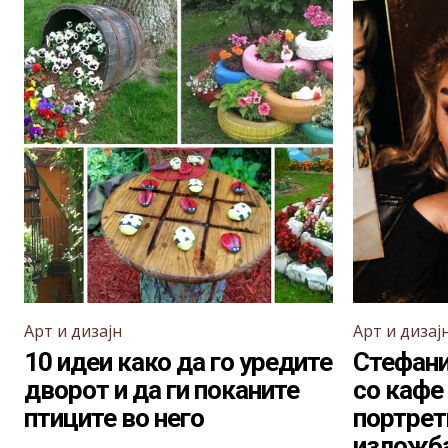
Арт и дизајн
Арт и дизај
10 идеи како да го уредите
Стефани
дворот и да ги поканите
со кафе 
птиците во него
портрети
изложба