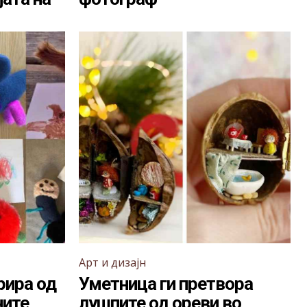
Арт и дизајн
рира од
Уметница ги претвора
ните
лушпите од ореви во