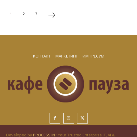
1
2
3
КОНТАКТ
МАРКЕТИНГ
ИМПРЕСУМ
Developed by
PROCESS IN
· Your Trusted Enterprise IT, AI &