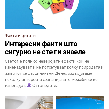
Факти и цитати
Интересни факти што
сигурно не сте ги знаеле
Светот е полн со неверојатни факти кои нè
изненадуваат и нè потсетуваат колку природата и
животот се фасцинантни. Денес издвојуваме
неколку интересни сознанија што можеби ќе ве
изненадат.
Октоподите...