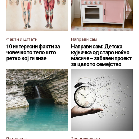
Факти и цитати
Направи сам
10 интересни факти за
Направи сам: Детска
човечкото тело што
кујничка од старо ноќно
ретко кој ги знае
масиче – забавен проект
за целото семејство
Патувања
Занимливости