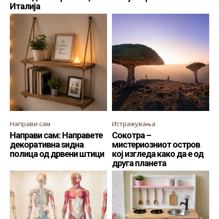
Италија
Направи сам
Истражувања
Направи сам: Направете
Сокотра –
декоративна ѕидна
мистериозниот остров
полица од дрвени штици
кој изгледа како да е од
друга планета