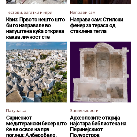
Тестови, загатки и игри
Направи сам
Квиз: Првото нешто што
Направи сам: Стилски
би го направиле во
фенер за тераса од
напуштена куќа открива
стаклена тегла
каква личност сте
Патувања
Занимливости
Скриениот
Археолозите открија
медитерански бисер што
најстара библиотека на
ќе ве освои на прв
Пиринејскиот
поглед: Алберобело,
Полуостров