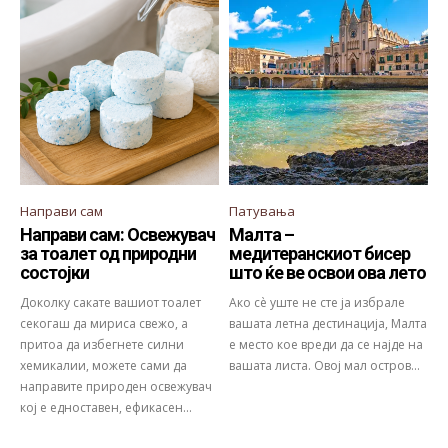
Направи сам
Патувања
Направи сам: Освежувач
Малта –
за тоалет од природни
медитеранскиот бисер
состојки
што ќе ве освои ова лето
Доколку сакате вашиот тоалет
Ако сè уште не сте ја избрале
секогаш да мириса свежо, а
вашата летна дестинација, Малта
притоа да избегнете силни
е место кое вреди да се најде на
хемикалии, можете сами да
вашата листа. Овој мал остров...
направите природен освежувач
кој е едноставен, ефикасен...