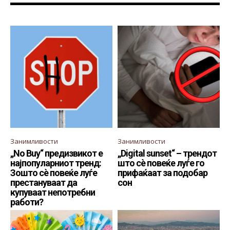
Занимливости
Занимливости
„No Buy“ предизвикот е
„Digital sunset“ – трендот
најпопуларниот тренд:
што сè повеќе луѓе го
Зошто сè повеќе луѓе
прифаќаат за подобар
престануваат да
сон
купуваат непотребни
работи?