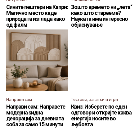
Сините пештери на Капри:
Зошто времето ни „лета“
Магично место каде
како што старееме?
природата изгледа како
Науката има интересно
од филм
објаснување
Направи сам
Тестови, загатки и игри
Направи сам: Направете
Квиз: Изберете по еден
модерна ѕидна
одговор и откријте каква
декорација за дневната
енергија носите во
соба за само 15 минути
љубовта