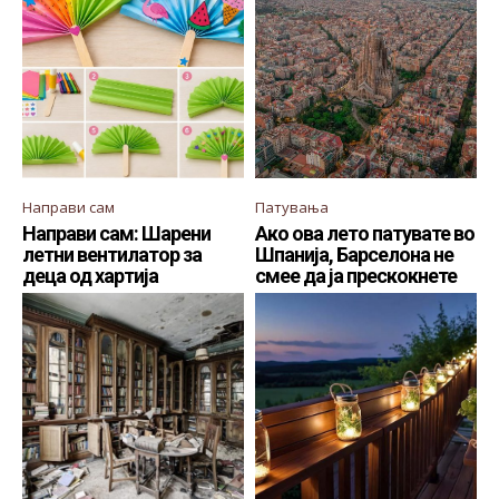
Направи сам
Патувања
Направи сам: Шарени
Ако ова лето патувате во
летни вентилатор за
Шпанија, Барселона не
деца од хартија
смее да ја прескокнете