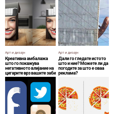
Арт и дизајн
Арт и дизајн
Креативна амбалажа
Дали го гледате истото
што го покажува
што и ние? Можете ли да
негативното влијание на
погодите за што е оваа
цигарите врз вашите заби
реклама?