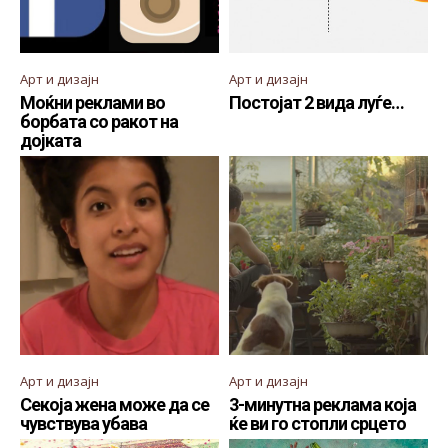
Арт и дизајн
Арт и дизајн
Моќни реклами во
Постојат 2 вида луѓе…
борбата со ракот на
дојката
Арт и дизајн
Арт и дизајн
Секоја жена може да се
3-минутна реклама која
чувствува убава
ќе ви го стопли срцето