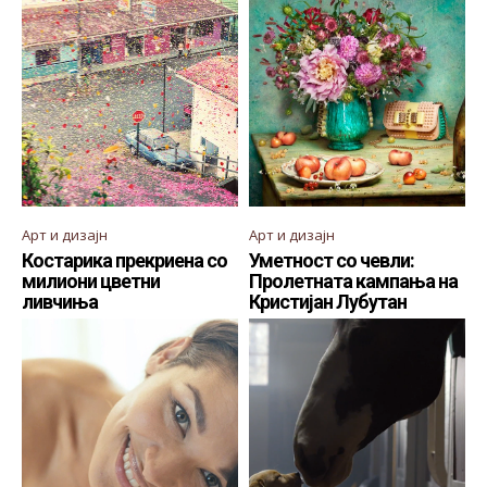
Арт и дизајн
Арт и дизајн
Костарика прекриена со
Уметност со чевли:
милиони цветни
Пролетната кампања на
ливчиња
Кристијан Лубутан