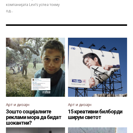
компанијата Levi’s успеа токму
од...
Арт и дизајн
Арт и дизајн
Зошто социјалните
15 креативни билборди
реклами мора да бидат
ширум светот
шокантни?