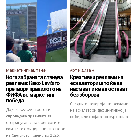
Маркетинг кампањи
Арт и дизајн
Кога забраната станува
Креативни реклами на
реклама: Како Levi’s го
ескалатори што ќе ве
претвори правилото на
насмеат и ќе ве остават
ФИФА во маркетинг
без зборови
победа
Следниве неверојатни реклами
Додека ФИФА строго ги
на ескалатори дефинитивно ја
спроведува правилата за
победиле својата конкуренција!
отстранување на брендовите
кои не се официјални спонзори
на Светското првенство 2026,