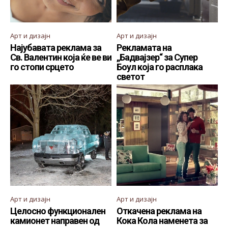
Арт и дизајн
Арт и дизајн
Најубавата реклама за
Рекламата на
Св. Валентин која ќе ве ви
„Бадвајзер“ за Супер
го стопи срцето
Боул која го расплака
светот
Арт и дизајн
Арт и дизајн
Целосно функционален
Откачена реклама на
камионет направен од
Кока Кола наменета за