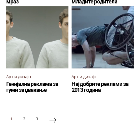
мраз
младите родители
Арт и дизајн
Арт и дизајн
Генијална реклама за
Најдобрите реклами за
гуми за џвакање
2013 година
1
2
3