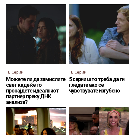
ТВ Серии
ТВ Серии
Можете ли да замислите
5 серии што треба да ги
свет каде ќе го
гледате ако се
пронајдете идеалниот
чувствувате изгубено
партнер преку ДНК
анализа?