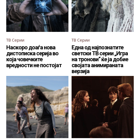
ТВ Серии
ТВ Серии
Наскоро доаѓа нова
Една од најпознатите
дистописка серија во
светски ТВ серии „Игра
која човечките
на тронови“ ќе ја добие
вредности не постојат
својата анимираната
верзија