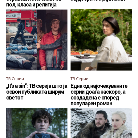
пол, класа и религија
ТВ Серии
ТВ Серии
„It’s a sin“: ТВ серија што ја
Една од најочекуваните
освои публиката ширум
серии доаѓа наскоро, a
светот
создадена e според
популарен роман