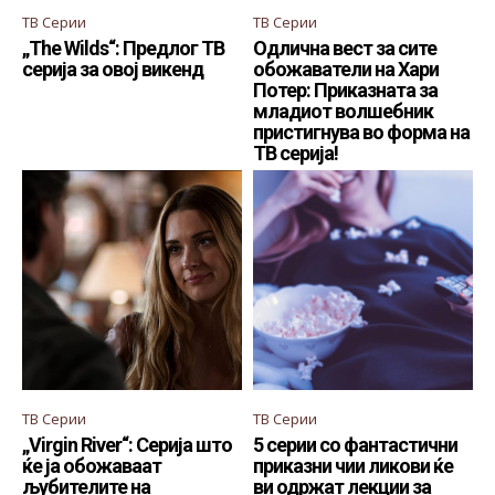
ТВ Серии
ТВ Серии
„The Wilds“: Предлог ТВ
Одлична вест за сите
серија за овој викенд
обожаватели на Хари
Потер: Приказната за
младиот волшебник
пристигнува во форма на
ТВ серија!
ТВ Серии
ТВ Серии
„Virgin River“: Серија што
5 серии со фантастични
ќе ја обожаваат
приказни чии ликови ќе
љубителите на
ви одржат лекции за