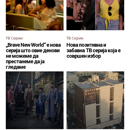
ТВ Серии
ТВ Серии
„Brave New World“ е нова
Нова позитивна и
серија што овие денови
забавна ТВ серија која е
не можеме да
совршен избор
престанеме да ја
гледаме