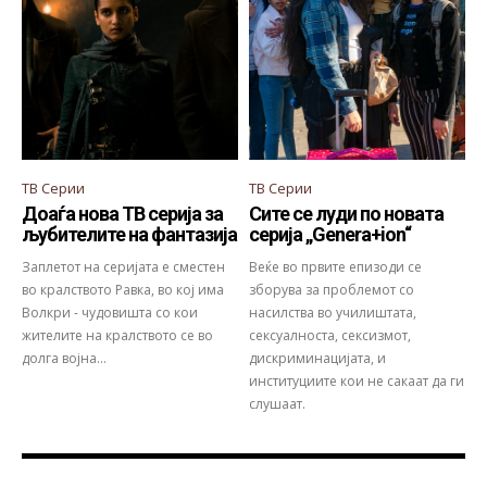
ТВ Серии
ТВ Серии
Доаѓа нова ТВ серија за
Сите се луди по новата
љубителите на фантазија
серија „Genera+ion“
Заплетот на серијата е сместен
Веќе во првите епизоди се
во кралството Равка, во кој има
зборува за проблемот со
Волкри - чудовишта со кои
насилства во училиштата,
жителите на кралството се во
сексуалноста, сексизмот,
долга војна...
дискриминацијата, и
институциите кои не сакаат да ги
слушаат.