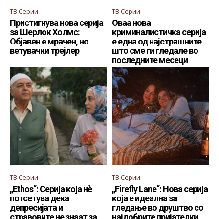
ТВ Серии
ТВ Серии
Пристигнува нова серија
Оваа нова
за Шерлок Холмс:
криминалистичка серија
Објавен е мрачен, но
е една од најстрашните
ветувачки трејлер
што сме ги гледале во
последните месеци
ТВ Серии
ТВ Серии
„Ethos“: Серија која нѐ
„Firefly Lane“: Нова серија
потсетува дека
која е идеална за
депресијата и
гледање во друштво со
стравовите не знаат за
најдобрите пријателки