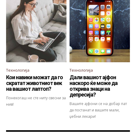
Технологија
Технологија
Кои навики можат да го
Дали вашиот ајфон
скратат животниот век
наскоро ќе може да
на вашиот лаптоп?
открива знаци на
депресија?
Понекогаш не сте ниту свесни за
Вашите ајфони се на добар пат
нив!
да постанат и вашите мали,
џебни лекари!