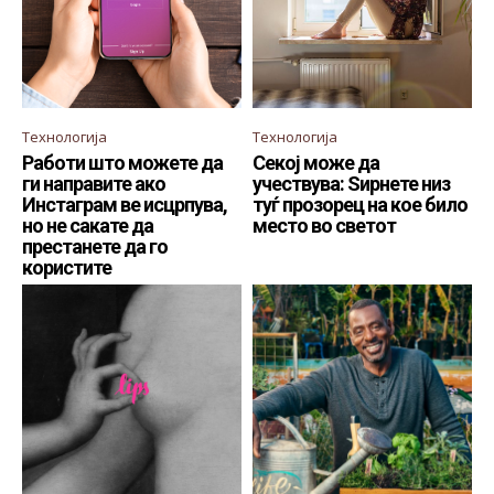
Технологија
Технологија
Работи што можете да
Секој може да
ги направите ако
учествува: Ѕирнете низ
Инстаграм ве исцрпува,
туѓ прозорец на кое било
но не сакате да
место во светот
престанете да го
користите