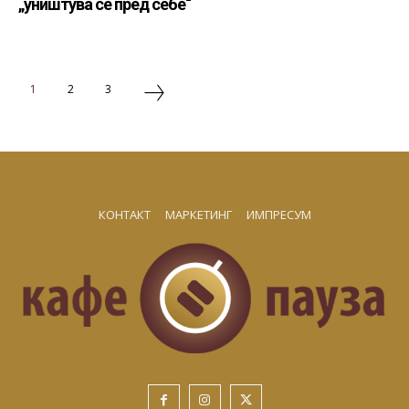
„уништува сè пред себе“
1
2
3
КОНТАКТ
МАРКЕТИНГ
ИМПРЕСУМ