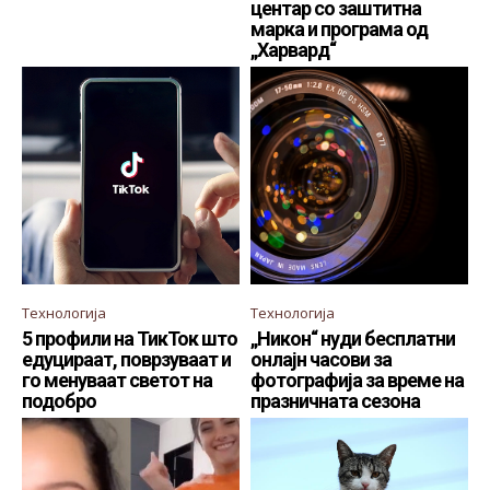
центар со заштитна
марка и програма од
„Харвард“
Технологија
Технологија
5 профили на ТикТок што
„Никон“ нуди бесплатни
едуцираат, поврзуваат и
онлајн часови за
го менуваат светот на
фотографија за време на
подобро
празничната сезона