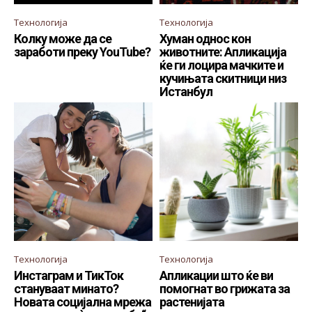
Технологија
Технологија
Колку може да се
Хуман однос кон
заработи преку YouTube?
животните: Апликација
ќе ги лоцира мачките и
кучињата скитници низ
Истанбул
Технологија
Технологија
Инстаграм и ТикТок
Апликации што ќе ви
стануваат минато?
помогнат во грижата за
Новата социјална мрежа
растенијата