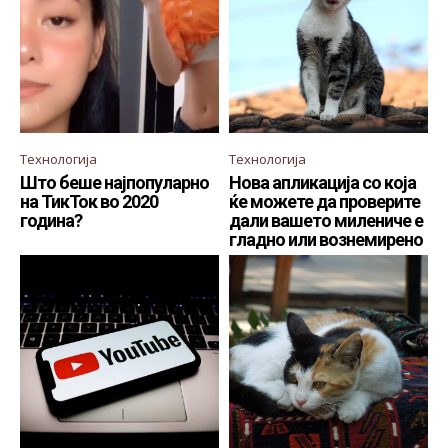
Технологија
Технологија
Што беше најпопуларно
Нова апликација со која
на ТикТок во 2020
ќе можете да проверите
година?
дали вашето милениче е
гладно или вознемирено