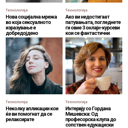
Технологија
Технологија
Нова социјална мрежа
Ако ви недостигаат
во која сексуалното
патувањата, погледнете
изразување е
ги овие 3 онлајн-курсеви
добредојдено
кои се фантастични
Технологија
Технологија
Неколку апликации кои
Интервју со Гордана
ќе ви помогнат да се
Мишевска: Од
релаксирате
професорска клупа до
сопствен едукациски