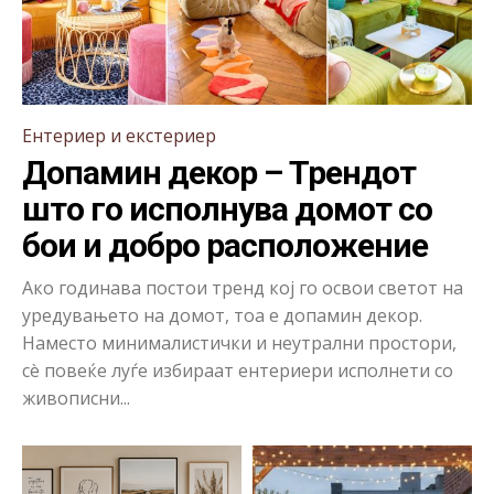
Ентериер и екстериер
Допамин декор – Трендот
што го исполнува домот со
бои и добро расположение
Ако годинава постои тренд кој го освои светот на
уредувањето на домот, тоа е допамин декор.
Наместо минималистички и неутрални простори,
сè повеќе луѓе избираат ентериери исполнети со
живописни...