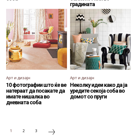
градината
Арт и дизајн
Арт и дизајн
10 фотографии што ќе ве
Неколку идеи како да ја
натераат да посакате да
уредите секоја соба во
имате нишалка во
домот со пруги
дневната соба
1
2
3