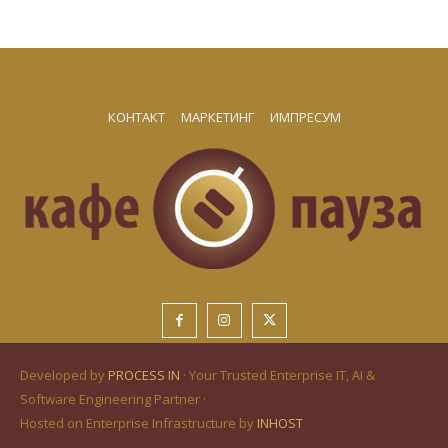
КОНТАКТ
МАРКЕТИНГ
ИМПРЕСУМ
Developed by
PROCESS IN
· Your Trusted Enterprise IT, AI &
Software Engineering Partner ·
Hosted on Enterprise Infrastructure by
INHOST