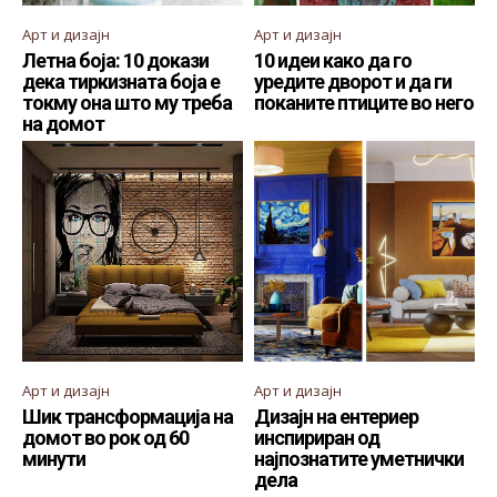
Арт и дизајн
Арт и дизајн
Летна боја: 10 докази
10 идеи како да го
дека тиркизната боја е
уредите дворот и да ги
токму она што му треба
поканите птиците во него
на домот
Арт и дизајн
Арт и дизајн
Шик трансформација на
Дизајн на ентериер
домот во рок од 60
инспириран од
минути
најпознатите уметнички
дела