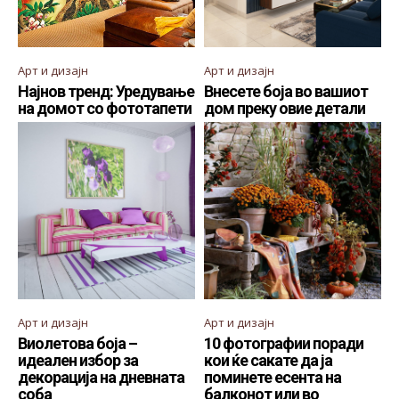
Арт и дизајн
Арт и дизајн
Најнов тренд: Уредување
Внесете боја во вашиот
на домот со фототапети
дом преку овие детали
Арт и дизајн
Арт и дизајн
Виолетова боја –
10 фотографии поради
идеален избор за
кои ќе сакате да ја
декорација на дневната
поминете есента на
соба
балконот или во