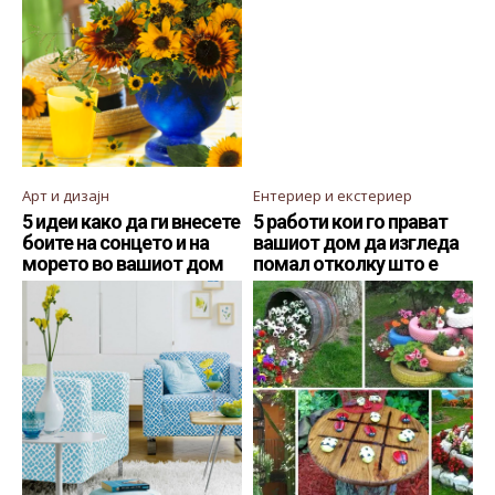
Арт и дизајн
Ентериер и екстериер
5 идеи како да ги внесете
5 работи кои го прават
боите на сонцето и на
вашиот дом да изгледа
морето во вашиот дом
помал отколку што е