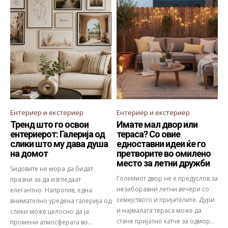
Ентериер и екстериер
Ентериер и екстериер
Тренд што го освои
Имате мал двор или
ентериерот: Галерија од
тераса? Со овие
слики што му дава душа
едноставни идеи ќе го
на домот
претворите во омилено
место за летни дружби
Ѕидовите не мора да бидат
Големиот двор не е предуслов за
празни за да изгледаат
незаборавни летни вечери со
елегантно. Напротив, една
семејството и пријателите. Дури
внимателно уредена галерија од
и најмалата тераса може да
слики може целосно да ја
стане пријатно катче за одмор...
промени атмосферата во...