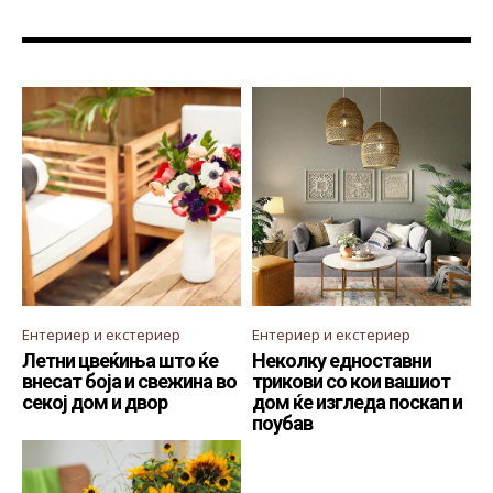
Ентериер и екстериер
Ентериер и екстериер
Летни цвеќиња што ќе
Неколку едноставни
внесат боја и свежина во
трикови со кои вашиот
секој дом и двор
дом ќе изгледа поскап и
поубав