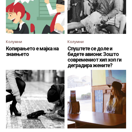
Колумни
Колумни
Копирањето е мајка на
Спуштете се доле и
знаењето
бидете авиони: Зошто
современиот хип хоп ги
деградира жените?