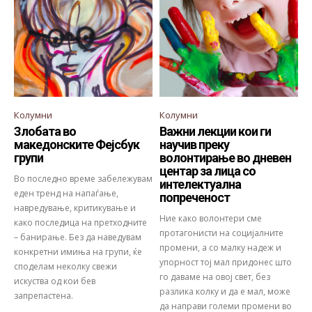
Колумни
Колумни
Злобата во
Важни лекции кои ги
македонските Фејсбук
научив преку
групи
волонтирање во дневен
центар за лица со
Во последно време забележувам
интелектуална
еден тренд на напаѓање,
попреченост
навредување, критикување и
Ние како волонтери сме
како последица на претходните
протагонисти на социјалните
– банирање. Без да наведувам
промени, а со малку надеж и
конкретни имиња на групи, ќе
упорност тој мал придонес што
споделам неколку свежи
го даваме на овој свет, без
искуства од кои бев
разлика колку и да е мал, може
запрепастена.
да направи големи промени во