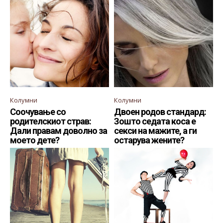
Колумни
Колумни
Соочување со
Двоен родов стандард:
родителскиот страв:
Зошто седата коса е
Дали правам доволно за
секси на мажите, а ги
моето дете?
остарува жените?