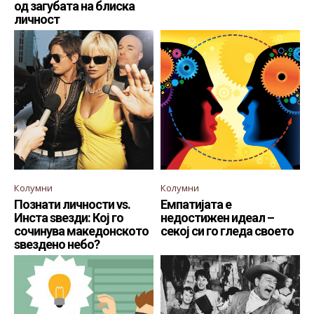
од загубата на блиска
личност
Колумни
Колумни
Познати личности vs.
Емпатијата е
Инста ѕвезди: Кој го
недостижен идеал –
сочинува македонското
секој си го гледа своето
ѕвездено небо?