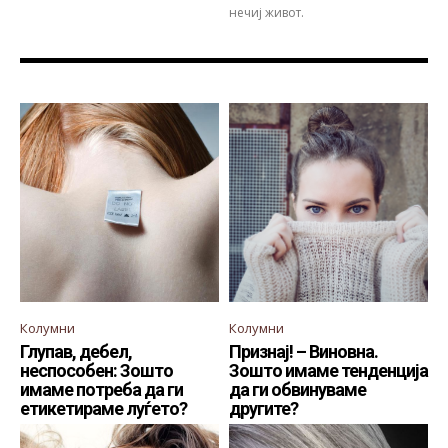
нечиј живот.
Колумни
Колумни
Глупав, дебел,
Признај! – Виновна.
неспособен: Зошто
Зошто имаме тенденција
имаме потреба да ги
да ги обвинуваме
етикетираме луѓето?
другите?