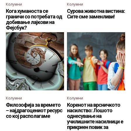
Колумни
Колумни
Кога хуманоста се
Сурова животна вистина:
граничи со потребата од
Сите сме заменливи!
добивање лајкови на
Фејсбук?
Колумни
Колумни
Филозофија за времето
Коренот на врсничкото
– најдрагоцениот ресурс
насилство: Лошото
со кој располагаме
однесување на
училишните насилници е
прикриен повик за