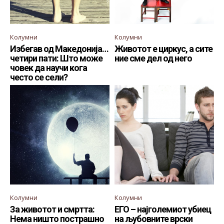
Колумни
Колумни
Избегав од Македонија…
Животот е циркус, а сите
четири пати: Што може
ние сме дел од него
човек да научи кога
често се сели?
Колумни
Колумни
За животот и смртта:
ЕГО – најголемиот убиец
Нема ништо пострашно
на љубовните врски