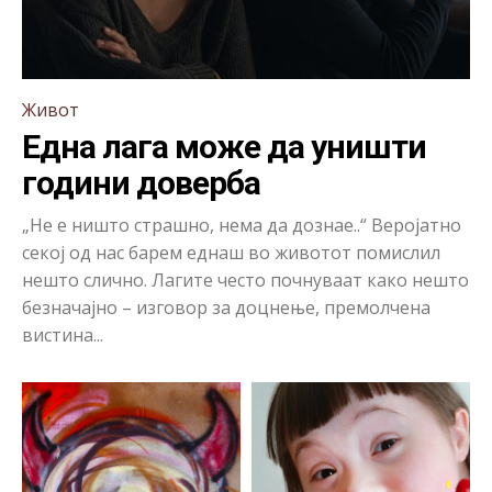
Живот
Една лага може да уништи
години доверба
„Не е ништо страшно, нема да дознае..“ Веројатно
секој од нас барем еднаш во животот помислил
нешто слично. Лагите често почнуваат како нешто
безначајно – изговор за доцнење, премолчена
вистина...