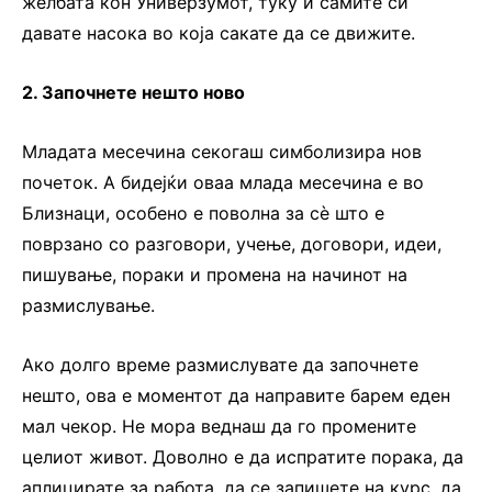
желбата кон Универзумот, туку и самите си
давате насока во која сакате да се движите.
2. Започнете нешто ново
Младата месечина секогаш симболизира нов
почеток. А бидејќи оваа млада месечина е во
Близнаци, особено е поволна за сè што е
поврзано со разговори, учење, договори, идеи,
пишување, пораки и промена на начинот на
размислување.
Ако долго време размислувате да започнете
нешто, ова е моментот да направите барем еден
мал чекор. Не мора веднаш да го промените
целиот живот. Доволно е да испратите порака, да
аплицирате за работа, да се запишете на курс, да