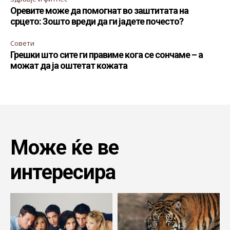
Оревите може да помогнат во заштитата на
срцето: Зошто вреди да ги јадете почесто?
Совети
Грешки што сите ги правиме кога се сончаме – а
можат да ја оштетат кожата
Може ќе ве
интересира