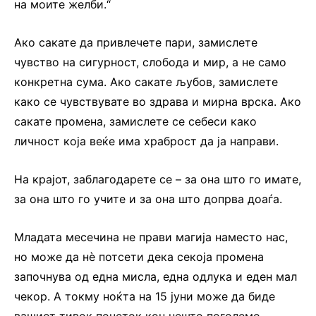
на моите желби.“
Ако сакате да привлечете пари, замислете
чувство на сигурност, слобода и мир, а не само
конкретна сума. Ако сакате љубов, замислете
како се чувствувате во здрава и мирна врска. Ако
сакате промена, замислете се себеси како
личност која веќе има храброст да ја направи.
На крајот, заблагодарете се – за она што го имате,
за она што го учите и за она што допрва доаѓа.
Младата месечина не прави магија наместо нас,
но може да нè потсети дека секоја промена
започнува од една мисла, една одлука и еден мал
чекор. А токму ноќта на 15 јуни може да биде