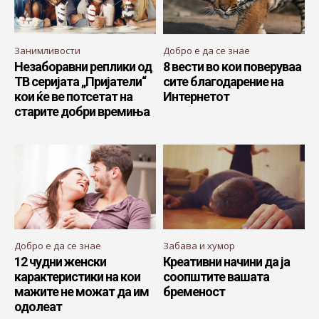
Занимливости
Добро е да се знае
Незаборавни реплики од
8 вести во кои поверуваа
ТВ серијата „Пријатели“
сите благодарение на
кои ќе ве потсетат на
Интернетот
старите добри времиња
Добро е да се знае
Забава и хумор
12 чудни женски
Креативни начини да ја
карактеристики на кои
соопштите вашата
мажите не можат да им
бременост
одолеат