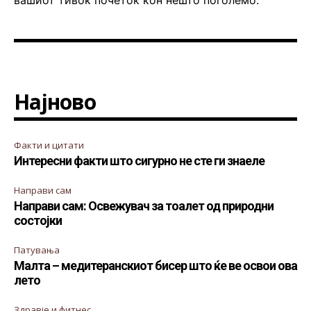
вашиот тивок почеток кон нешто поголемо.
Најново
Факти и цитати
Интересни факти што сигурно не сте ги знаеле
Направи сам
Направи сам: Освежувач за тоалет од природни
состојки
Патувања
Малта – медитеранскиот бисер што ќе ве освои ова
лето
Здравје и фитнес