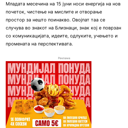
Младата месечина на 15 јуни носи енергија на нов
почеток, чистење на мислите и отворање
простор за нешто поинакво. Овојпат таа се
случува во знакот на Близнаци, знак кој е поврзан
со комуникацијата, идеите, одлуките, учењето и
промената на перспективата.
Реклама