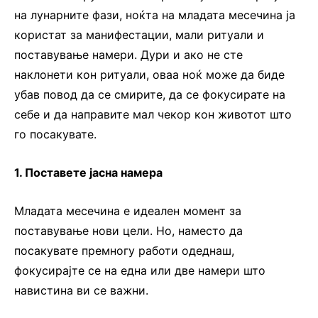
на лунарните фази, ноќта на младата месечина ја
користат за манифестации, мали ритуали и
поставување намери. Дури и ако не сте
наклонети кон ритуали, оваа ноќ може да биде
убав повод да се смирите, да се фокусирате на
себе и да направите мал чекор кон животот што
го посакувате.
1. Поставете јасна намера
Младата месечина е идеален момент за
поставување нови цели. Но, наместо да
посакувате премногу работи одеднаш,
фокусирајте се на една или две намери што
навистина ви се важни.