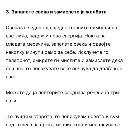
3. Запалете свеќа и замислете ја желбата
Свеќата е еден од наједноставните симболи на
светлина, надеж и нова енергија. Ноќта на
младата месечина, запалете свеќа и одвојте
неколку минути само за себе. Исклучете го
телефонот, смирете ги мислите и замислете дека
она што го посакувате веќе почнува да доаѓа кон
вас.
Можете да ја повторите следнава реченица три
пати:
„Го пуштам старото, го повикувам новото и сум
подготвена за среќа, изобилство и исполнување