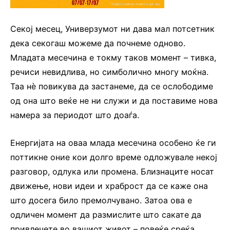
Секој месец, Универзумот ни дава мал потсетник
дека секогаш можеме да почнеме одново.
Младата месечина е токму таков момент – тивка,
речиси невидлива, но симболично многу моќна.
Таа нè повикува да застанеме, да се ослободиме
од она што веќе не ни служи и да поставиме нова
намера за периодот што доаѓа.
Енергијата на оваа млада месечина особено ќе ги
поттикне оние кои долго време одложувале некој
разговор, одлука или промена. Близнаците носат
движење, нови идеи и храброст да се каже она
што досега било премолчувано. Затоа ова е
одличен момент да размислите што сакате да
привлечете во вашиот живот – повеќе среќа,