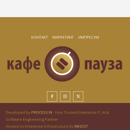
КОНТАКТ
МАРКЕТИНГ
ИМПРЕСУМ
Developed by
PROCESS IN
· Your Trusted Enterprise IT, AI &
Software Engineering Partner ·
Hosted on Enterprise Infrastructure by
INHOST