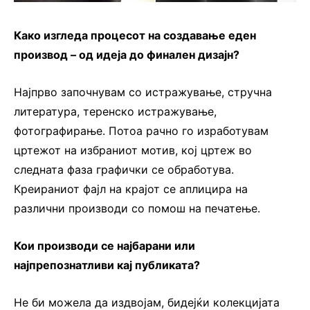
Како изгледа процесот на создавање еден
производ – од идеја до финален дизајн?
Најпрво започнувам со истражување, стручна
литература, теренско истражување,
фотографирање. Потоа рачно го изработувам
цртежот на избраниот мотив, кој цртеж во
следната фаза графички се обработува.
Креираниот фајл на крајот се аплицира на
различни производи со помош на печатење.
Кои производи се најбарани или
најпрепознатливи кај публиката?
Не би можела да издвојам, бидејќи колекцијата