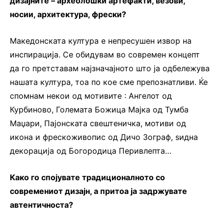
дизајните – археолошки артефакти, везови,
носии, архитектура, фрески?
Македонската култура е непресушен извор на
инспирација. Се обидувам во современ концепт
да го претставам најзначајното што ја одбележува
нашата култура, тоа по кое сме препознатливи. Ќе
спомнам некои од мотивите : Ангелот од
Курбиново, Големата Божица Мајка од Тумба
Маџари, Пајонската свештеничка, мотиви од
икона и фрескоживопис од Дичо Зограф, ѕидна
декорација од Богородица Перивлепта…
Како го спојувате традиционалното со
современиот дизајн, а притоа ја задржувате
автентичноста?