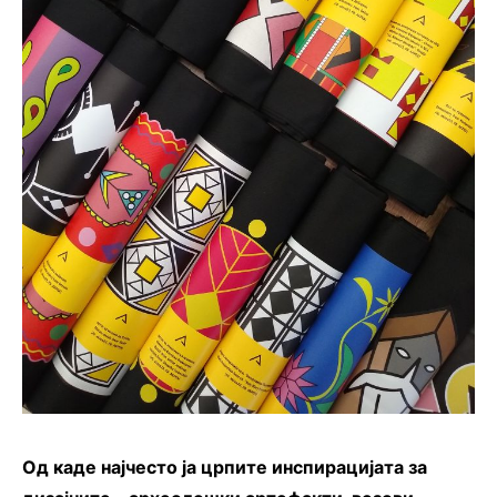
Од каде најчесто ја црпите инспирацијата за