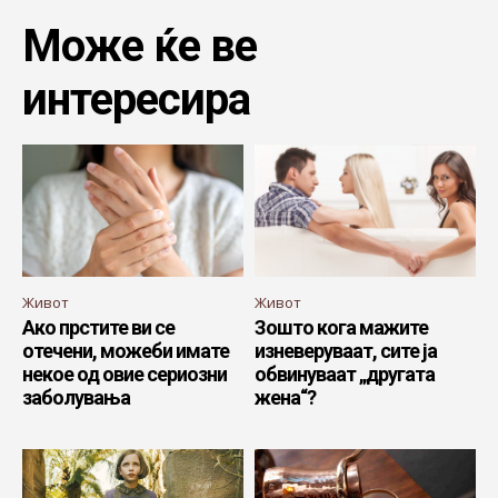
Може ќе ве
интересира
Живот
Живот
Ако прстите ви се
Зошто кога мажите
отечени, можеби имате
изневеруваат, сите ја
некое од овие сериозни
обвинуваат „другата
заболувања
жена“?