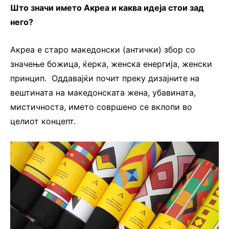
Што значи името Акреа и каква идеја стои зад
него?
Акреа е старо македонски (антички) збор со
значење божица, ќерка, женска енергија, женски
принцип.
Оддавајќи почит преку дизајните на
вештината на македонската жена, убавината,
мистичноста, името совршено се вклопи во
целиот концепт.