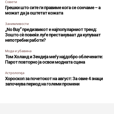
Совети
Грешки што сите ги правиме кога се сончаме – а
можат да ја оштетат кожата
Занимливости
„No Buy“ предизвикот е најпопуларниот тренд:
Зошто сè повеќе луѓе престануваат да купуваат
непотребни работи?
Мода и убавина
Том Холанд и Зендеја меѓу најдобро облечените:
Парот повторно ја освои модната сцена
Астрологија
Хороскоп за почетокот на август: За овие 4 знаци
започнува период на големи промени