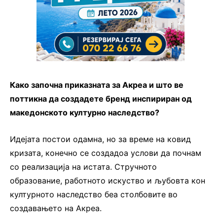
Како започна приказната за Акреа и што ве
поттикна да создадете бренд инспириран од
македонското културно наследство?
Идејата постои одамна, но за време на ковид
кризата, конечно се создадоа услови да почнам
со реализација на истата. Стручното
образование, работното искуство и љубовта кон
културното наследство беа столбовите во
создавањето на Акреа.