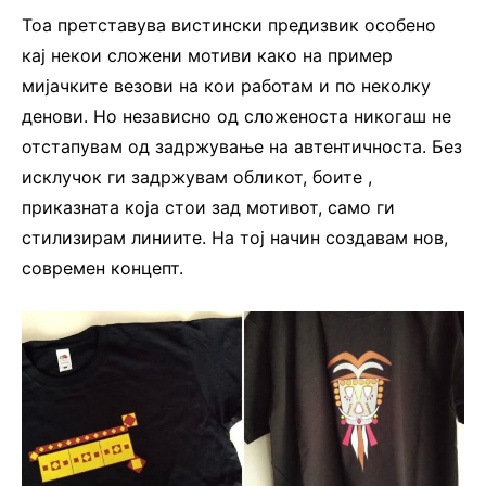
Тоа претставува вистински предизвик особено
кај некои сложени мотиви како на пример
мијачките везови на кои работам и по неколку
денови. Но независно од сложеноста никогаш не
отстапувам од задржување на автентичноста. Без
исклучок ги задржувам обликот, боите ,
приказната која стои зад мотивот, само ги
стилизирам линиите. На тој начин создавам нов,
современ концепт.