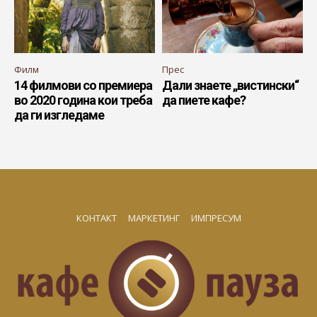
Филм
Прес
14 филмови со премиера
Дали знаете „вистински“
во 2020 година кои треба
да пиете кафе?
да ги изгледаме
КОНТАКТ
МАРКЕТИНГ
ИМПРЕСУМ