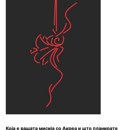
Која е вашата мисија со Акреа и што планирате