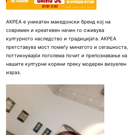
AКРЕА е уникатен македонски бренд кој на
современ и креативен начин го оживува
културното наследство и традицијата. АКРЕА
претставува мост помеѓу минатото и сегашноста,
поттикнувајќи поголема почит и препознавање на
нашите културни корени преку модерен визуелен
израз.