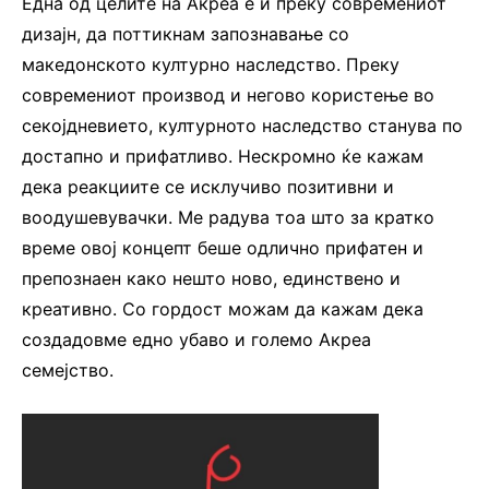
Една од целите на Акреа е и преку современиот
дизајн, да поттикнам запознавање со
македонското културно наследство. Преку
современиот производ и негово користење во
секојдневието, културното наследство станува по
достапно и прифатливо. Нескромно ќе кажам
дека реакциите се исклучиво позитивни и
воодушевувачки. Ме радува тоа што за кратко
време овој концепт беше одлично прифатен и
препознаен како нешто ново, единствено и
креативно. Со гордост можам да кажам дека
создадовме едно убаво и големо Акреа
семејство.