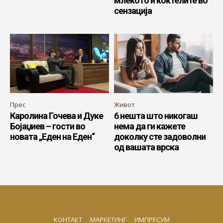
млекото и коктелите во
сензација
Прес
Живот
Каролина Гочева и Дуке
6 нешта што никогаш
Бојаџиев – гости во
нема да ги кажете
новата „Eден на Еден“
доколку сте задоволни
од вашата врска
КОНТАКТ
МАРКЕТИНГ
ИМПРЕСУМ