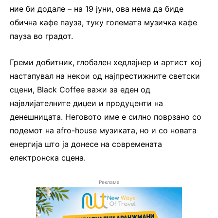
ние би додале – на 19 јуни, ова нема да биде
обична кафе пауза, туку големата музичка кафе
пауза во градот.
Греми добитник, глобален хедлајнер и артист кој
настапувал на некои од најпрестижните светски
сцени, Black Coffee важи за еден од
највлијателните диџеи и продуценти на
денешницата. Неговото име е силно поврзано со
подемот на afro-house музиката, но и со новата
енергија што ја донесе на современата
електронска сцена.
Реклама