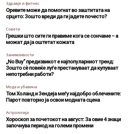
Здравје и фитнес
Оревите може да помогнат во заштитата на
срцето: Зошто вреди да ги јадете почесто?
Совети
Грешки што сите ги правиме кога се сончаме – а
можат да ја оштетат кожата
Занимливости
„No Buy“ предизвикот е најпопуларниот тренд:
Зошто сè повеќе луѓе престануваат да купуваат
непотребни работи?
Мода и убавина
Том Холанд и Зендеја меѓу најдобро облечените:
Парот повторно ја освои модната сцена
Астрологија
Хороскоп за почетокот на август: За овие 4 знаци
започнува период на големи промени