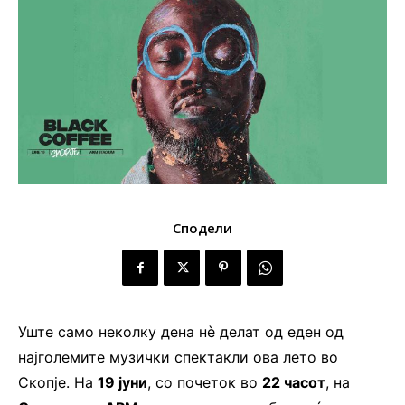
Сподели
Уште само неколку дена нè делат од еден од
најголемите музички спектакли ова лето во
Скопје. На
19 јуни
, со почеток во
22 часот
, на