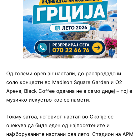
Од големи open air настапи, до распродадени
соло концерти во Madison Square Garden и О2
Арена, Black Coffee одамна не е само диџеј – тој е
музичко искуство кое се памети.
Токму затоа, неговиот настап во Скопје се
очекува да биде еден од најпосетените и
најзборуваните настани ова лето. Стадион на АРМ