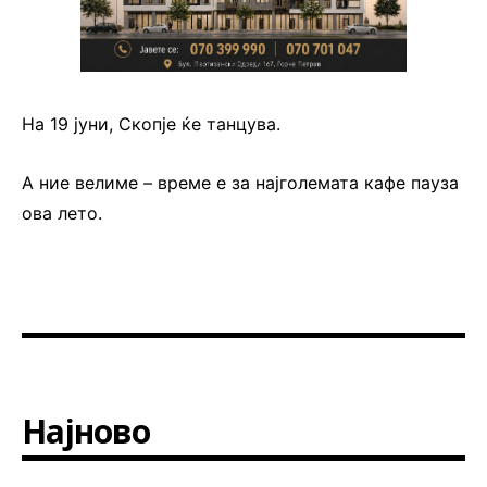
На 19 јуни, Скопје ќе танцува.
А ние велиме – време е за најголемата кафе пауза
ова лето.
Најново