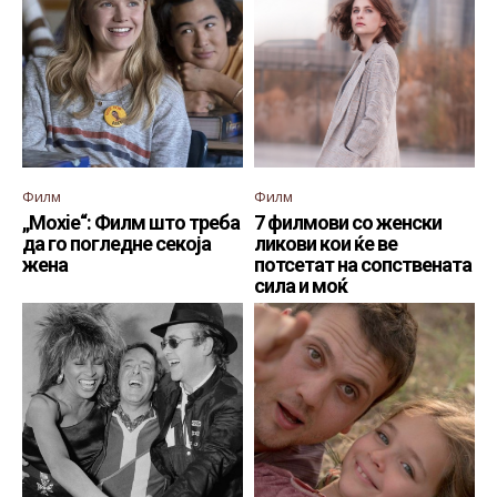
Филм
Филм
„Moxie“: Филм што треба
7 филмови со женски
да го погледне секоја
ликови кои ќе ве
жена
потсетат на сопствената
сила и моќ