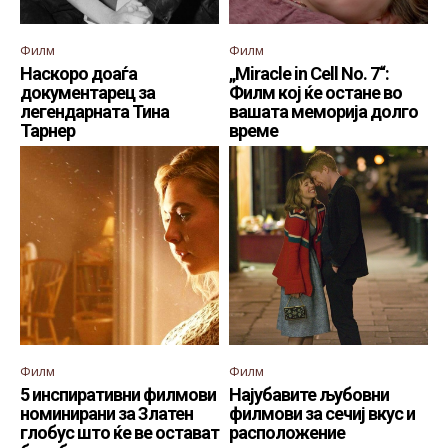
Филм
Филм
Наскоро доаѓа
„Miracle in Cell No. 7“:
документарец за
Филм кој ќе остане во
легендарната Тина
вашата меморија долго
Тарнер
време
Филм
Филм
5 инспиративни филмови
Најубавите љубовни
номинирани за Златен
филмови за сечиј вкус и
глобус што ќе ве остават
расположение