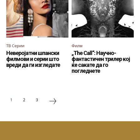
ТВ Серии
Филм
Неверојатни шпански
„The Call“: Научно-
филмови и серии што
фантастичен трилер кој
вреди да ги изгледате
ќе сакате да го
погледнете
1
2
3