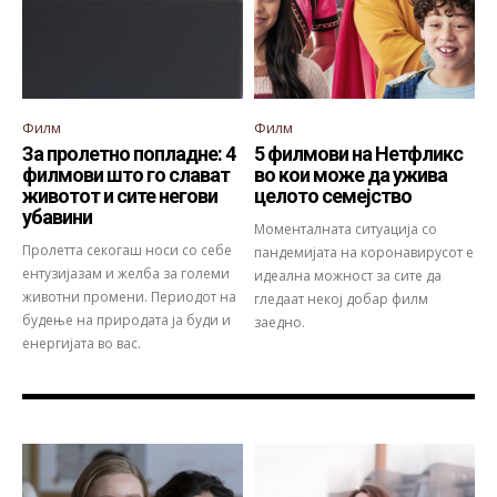
Филм
Филм
За пролетно попладне: 4
5 филмови на Нетфликс
филмови што го слават
во кои може да ужива
животот и сите негови
целото семејство
убавини
Моменталната ситуација со
Пролетта секогаш носи со себе
пандемијата на коронавирусот е
ентузијазам и желба за големи
идеална можност за сите да
животни промени. Периодот на
гледаат некој добар филм
будење на природата ја буди и
заедно.
енергијата во вас.