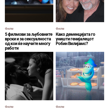
Филм
Филм
5 филмови за љубовните
Како деменцијата го
врски и за сексуалноста
уништи генијалецот
од кои ќе научите многу
Робин Вилијамс?
работи
Филм
Филм