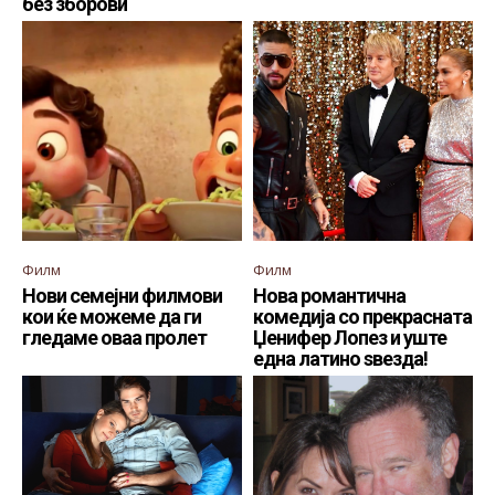
без зборови
Филм
Филм
Нови семејни филмови
Нова романтична
кои ќе можеме да ги
комедија со прекрасната
гледаме оваа пролет
Џенифер Лопез и уште
една латино ѕвезда!