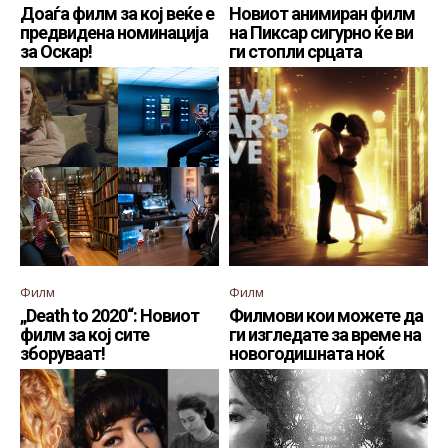
Доаѓа филм за кој веќе е
Новиот анимиран филм
предвидена номинација
на Пиксар сигурно ќе ви
за Оскар!
ги стопли срцата
Филм
Филм
„Death to 2020“: Новиот
Филмови кои можете да
филм за кој сите
ги изгледате за време на
зборуваат!
новогодишната ноќ