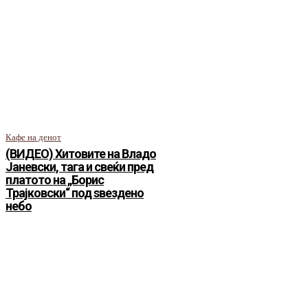
Кафе на денот
(ВИДЕО) Хитовите на Владо
Јаневски, тага и свеќи пред
платото на „Борис
Трајковски“ под ѕвездено
небо