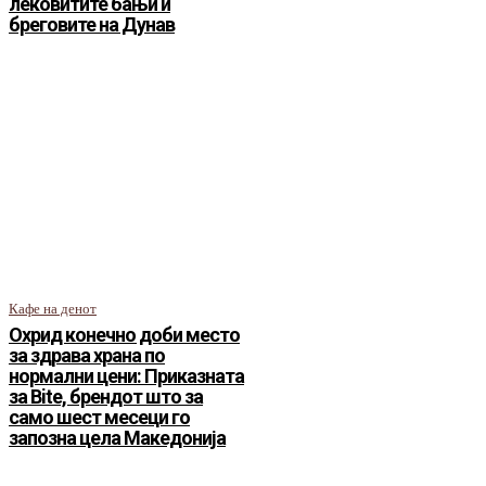
лековитите бањи и
бреговите на Дунав
Кафе на денот
Охрид конечно доби место
за здрава храна по
нормални цени: Приказната
за Bite, брендот што за
само шест месеци го
запозна цела Македонија