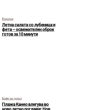
Рецепти
Летна салата со лубеница и
фета – освежителен оброк
готов за 10 минути
Кафе на денот
Плажа Канео влегува во
ново летно поглавје: Нов