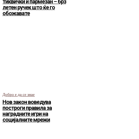
тиквички и пармезан – брз
летен ручек што ќе го
обожавате
Добро е да се знае
Нов закон воведува
построги правила за
наградните игри на
социјалните мрежи