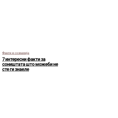
Факти и сознанија
7 интересни факти за
соништата што можеби не
сте ги знаеле