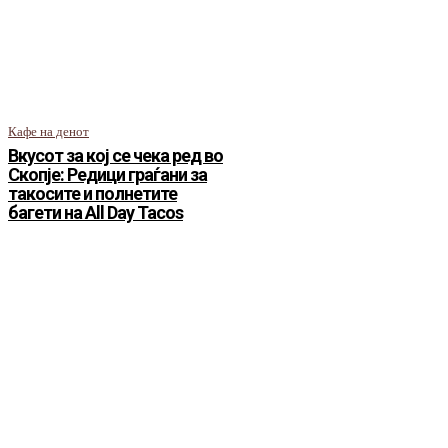
Кафе на денот
Вкусот за кој се чека ред во
Скопје: Редици граѓани за
такосите и полнетите
багети на All Day Tacos