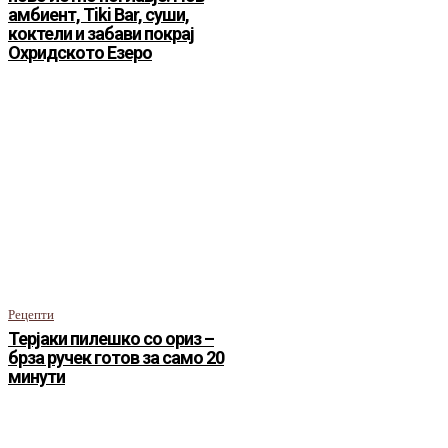
амбиент, Tiki Bar, суши,
коктели и забави покрај
Охридското Езеро
Рецепти
Терјаки пилешко со ориз –
брза ручек готов за само 20
минути