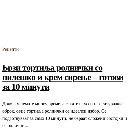
ДЕСКТОП ПОЗАДИНИ
ДОДАТОЦИ И КРЕАЦИИ
КОФЕИНСКА ИНСПИРАЦИЈА
РЕЦЕПТИ
ФАКТИ И СОЗНАНИЈА
Рецепти
Брзи тортиља ролнички со
пилешко и крем сирење – готови
за 10 минути
Доколку немате многу време, а сакате вкусен и заситувачки
оброк, овие тортиља ролнички се идеален избор. Се
подготвуваат за само 10 минути, не бараат сложени состојки и
се одлични...