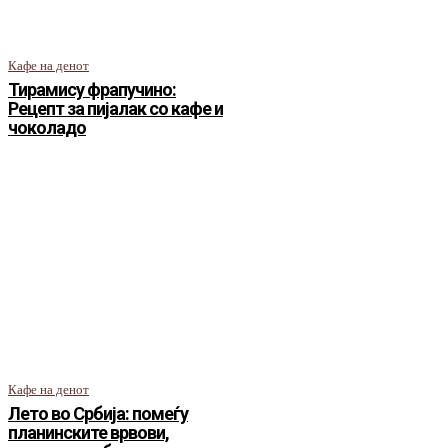
Кафе на денот
Тирамису фрапучино:
Рецепт за пијалак со кафе и
чоколадо
Кафе на денот
Лето во Србија: помеѓу
планинските врвови,