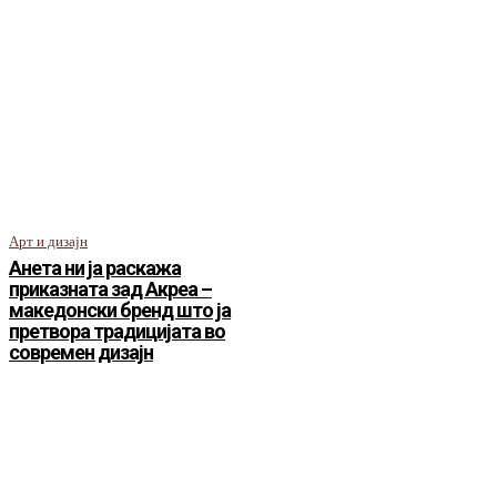
Арт и дизајн
Анета ни ја раскажа
приказната зад Акреа –
македонски бренд што ја
претвора традицијата во
современ дизајн