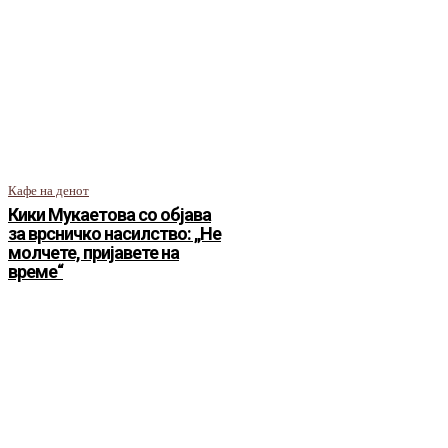
Кафе на денот
Кики Мукаетова со објава
за врсничко насилство: „Не
молчете, пријавете на
време“