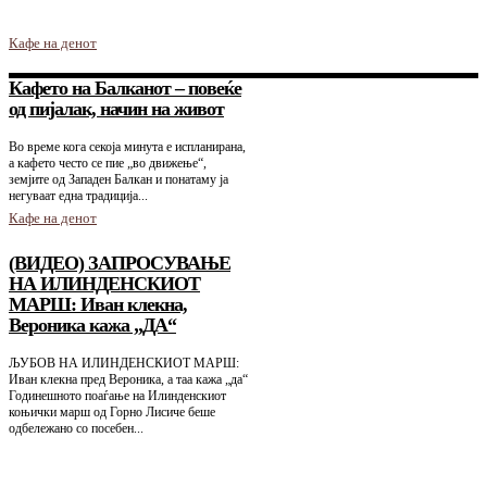
Кафе на денот
Кафето на Балканот – повеќе
од пијалак, начин на живот
Во време кога секоја минута е испланирана,
а кафето често се пие „во движење“,
земјите од Западен Балкан и понатаму ја
негуваат една традиција...
Кафе на денот
(ВИДЕО) ЗАПРОСУВАЊЕ
НА ИЛИНДЕНСКИОТ
МАРШ: Иван клекна,
Вероника кажа „ДА“
ЉУБОВ НА ИЛИНДЕНСКИОТ МАРШ:
Иван клекна пред Вероника, а таа кажа „да“
Годинешното поаѓање на Илинденскиот
коњички марш од Горно Лисиче беше
одбележано со посебен...