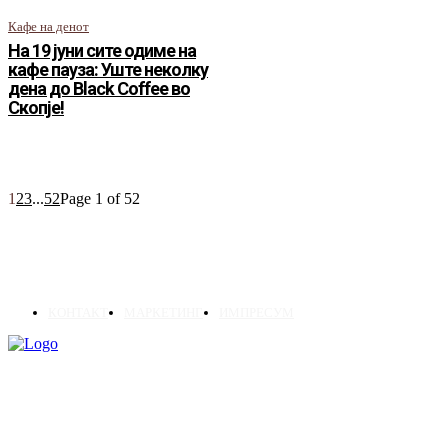
Кафе на денот
На 19 јуни сите одиме на
кафе пауза: Уште неколку
дена до Black Coffee во
Скопје!
1
2
3
...
52
Page 1 of 52
КОНТАКТ
МАРКЕТИНГ
ИМПРЕСУМ