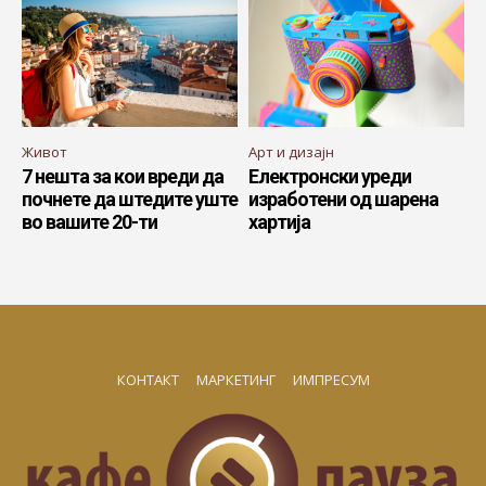
Живот
Арт и дизајн
7 нешта за кои вреди да
Електронски уреди
почнете да штедите уште
изработени од шарена
во вашите 20-ти
хартија
КОНТАКТ
МАРКЕТИНГ
ИМПРЕСУМ