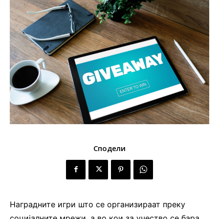
Сподели
Наградните игри што се организираат преку
социјалните мрежи, а во кои за учество се бара