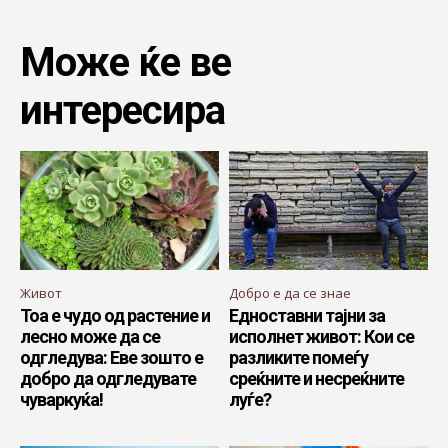
Може ќе ве
интересира
Живот
Добро е да се знае
Тоа е чудо од растение и
Едноставни тајни за
лесно може да се
исполнет живот: Кои се
одгледува: Еве зошто е
разликите помеѓу
добро да одгледувате
среќните и несреќните
чуваркуќа!
луѓе?