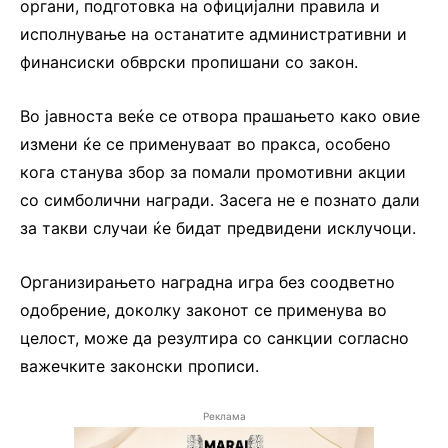
органи, подготовка на официјални правила и
исполнување на останатите административни и
финансиски обврски пропишани со закон.
Во јавноста веќе се отвора прашањето како овие
измени ќе се применуваат во пракса, особено
кога станува збор за помали промотивни акции
со симболични награди. Засега не е познато дали
за такви случаи ќе бидат предвидени исклучоци.
Организирањето наградна игра без соодветно
одобрение, доколку законот се применува во
целост, може да резултира со санкции согласно
важечките законски прописи.
Реклама