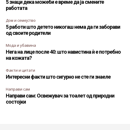
5 знаци дека можеби е време да ја смените
работата
Дом и семејство
5 работи што детето никогаш нема да ги заборави
од своите родители
Мода и убавина
Нега на лице после 40: што навистина ѝ е потребно
на кожата?
Факти и цитати
Интересни факти што сигурно не сте ги знаеле
Направи сам
Направи сам: Освежувач за тоалет од природни
состојки