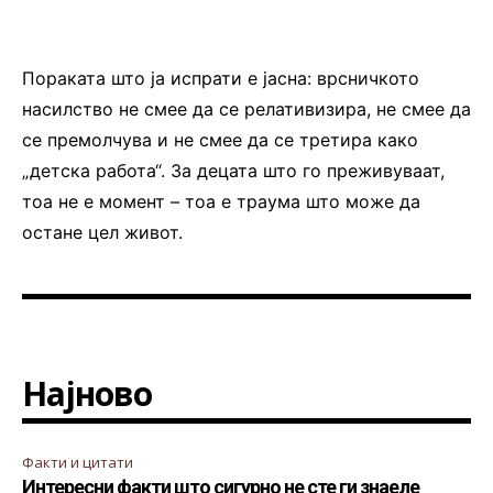
Пораката што ја испрати е јасна: врсничкото
насилство не смее да се релативизира, не смее да
се премолчува и не смее да се третира како
„детска работа“. За децата што го преживуваат,
тоа не е момент – тоа е траума што може да
остане цел живот.
Најново
Факти и цитати
Интересни факти што сигурно не сте ги знаеле