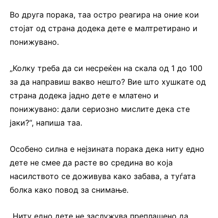
Во друга порака, таа остро реагира на оние кои
стојат од страна додека дете е малтретирано и
понижувано.
„Колку треба да си несреќен на скала од 1 до 100
за да направиш вакво нешто? Вие што хушкате од
страна додека јадно дете е млатено и
понижувано: дали сериозно мислите дека сте
јаки?“, напиша таа.
Особено силна е нејзината порака дека ниту едно
дете не смее да расте во средина во која
насилството се доживува како забава, а туѓата
болка како повод за снимање.
„Ниту едно дете не заслужува преплашено да