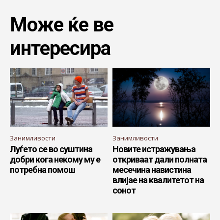
Може ќе ве
интересира
Занимливости
Занимливости
Луѓето се во суштина
Новите истражувања
добри кога некому му е
откриваат дали полната
потребна помош
месечина навистина
влијае на квалитетот на
сонот