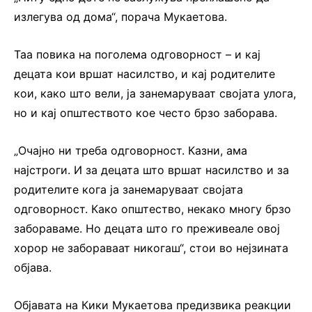
излегува од дома“, порача Мукаетова.
Таа повика на поголема одговорност – и кај
децата кои вршат насилство, и кај родителите
кои, како што вели, ја занемаруваат својата улога,
но и кај општеството кое често брзо заборава.
„Очајно ни треба одговорност. Казни, ама
најстроги. И за децата што вршат насилство и за
родителите кога ја занемаруваат својата
одговорност. Како општество, некако многу брзо
забораваме. Но децата што го преживеале овој
хорор не забораваат никогаш“, стои во нејзината
објава.
Објавата на Кики Мукаетова предизвика реакции