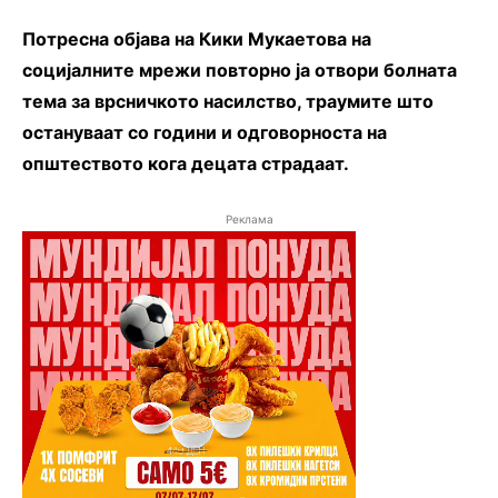
Потресна објава на Кики Мукаетова на
социјалните мрежи повторно ја отвори болната
тема за врсничкото насилство, траумите што
остануваат со години и одговорноста на
општеството кога децата страдаат.
Реклама