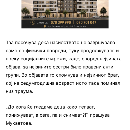
Таа посочува дека насилството не завршувало
само со физички повреди, туку продолжувало и
преку социјалните мрежи, каде, според нејзината
објава, за нејзините сестри биле правени анти-
групи. Во објавата го спомнува и нејзиниот брат,
кој на седумгодишна возраст исто така поминал
низ траума.
„До кога ќе гледаме деца како тепаат,
понижуваат, а сега, па и снимаат?!“, прашува
Мукаетова.