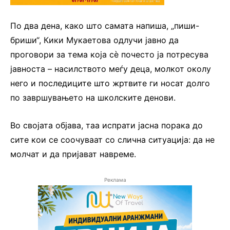
По два дена, како што самата напиша, „пиши-
бриши“, Кики Мукаетова одлучи јавно да
проговори за тема која сè почесто ја потресува
јавноста – насилството меѓу деца, молкот околу
него и последиците што жртвите ги носат долго
по завршувањето на школските денови.
Во својата објава, таа испрати јасна порака до
сите кои се соочуваат со слична ситуација: да не
молчат и да пријават навреме.
Реклама