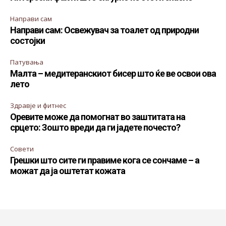
Направи сам
Направи сам: Освежувач за тоалет од природни
состојки
Патувања
Малта – медитеранскиот бисер што ќе ве освои ова
лето
Здравје и фитнес
Оревите може да помогнат во заштитата на
срцето: Зошто вреди да ги јадете почесто?
Совети
Грешки што сите ги правиме кога се сончаме – а
можат да ја оштетат кожата