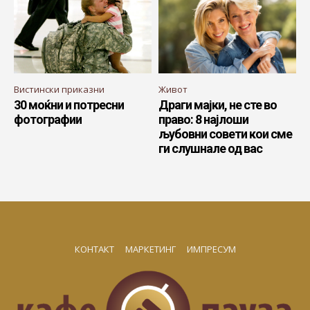
Вистински приказни
Живот
30 моќни и потресни
Драги мајки, не сте во
фотографии
право: 8 најлоши
љубовни совети кои сме
ги слушнале од вас
КОНТАКТ
МАРКЕТИНГ
ИМПРЕСУМ