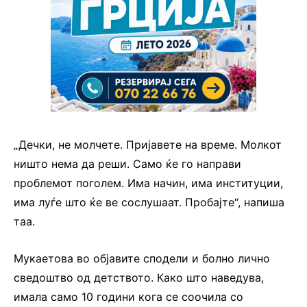
„Дечки, не молчете. Пријавете на време. Молкот
ништо нема да реши. Само ќе го направи
проблемот поголем. Има начин, има институции,
има луѓе што ќе ве сослушаат. Пробајте“, напиша
таа.
Мукаетова во објавите сподели и болно лично
сведоштво од детството. Како што наведува,
имала само 10 години кога се соочила со