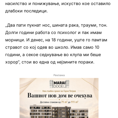
насилство и понижување, искуство кое оставило
длабоки последици.
„Два пати пукнат нос, шината рака, трауми, тон.
Долги години работа со психолог и пак имам
морници. И денес, на 18 години, уште го памтам
стравот со кој одев во школо. Имав само 10
години, а секое седнување во клупа ми беше
хорор“, стои во една од нејзините пораки.
Реклама