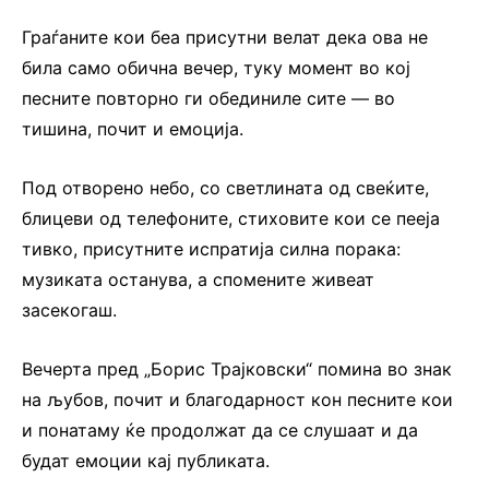
Граѓаните кои беа присутни велат дека ова не
била само обична вечер, туку момент во кој
песните повторно ги обединиле сите — во
тишина, почит и емоција.
Под отворено небо, со светлината од свеќитe,
блицеви од телефоните, стиховите кои се пееја
тивко, присутните испратија силна порака:
музиката останува, а спомените живеат
засекогаш.
Вечерта пред „Борис Трајковски“ помина во знак
на љубов, почит и благодарност кон песните кои
и понатаму ќе продолжат да се слушаат и да
будат емоции кај публиката.