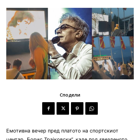
Сподели
Емотивна вечер пред платото на спортскиот
центар „Борис Трајковски“, каде под ѕвезденото