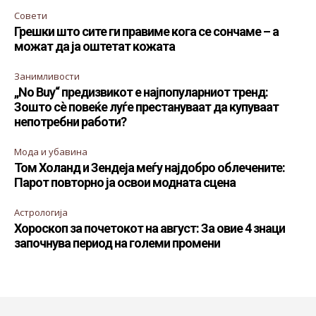
Совети
Грешки што сите ги правиме кога се сончаме – а
можат да ја оштетат кожата
Занимливости
„No Buy“ предизвикот е најпопуларниот тренд:
Зошто сè повеќе луѓе престануваат да купуваат
непотребни работи?
Мода и убавина
Том Холанд и Зендеја меѓу најдобро облечените:
Парот повторно ја освои модната сцена
Астрологија
Хороскоп за почетокот на август: За овие 4 знаци
започнува период на големи промени