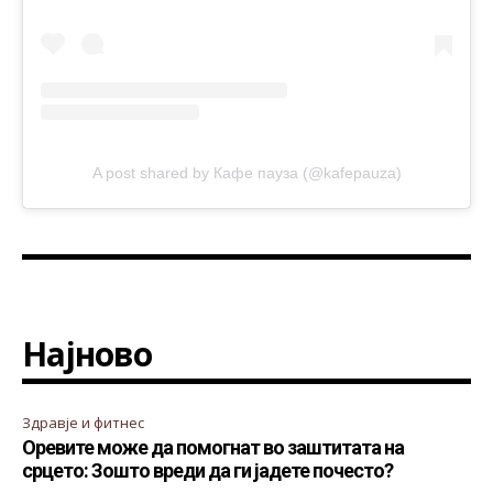
A post shared by Кафе пауза (@kafepauza)
Најново
Здравје и фитнес
Оревите може да помогнат во заштитата на
срцето: Зошто вреди да ги јадете почесто?