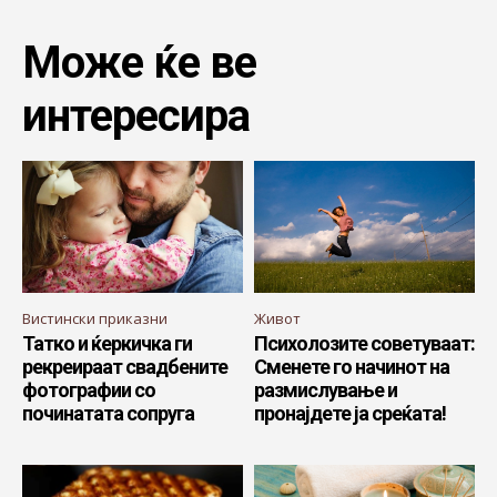
Може ќе ве
интересира
Вистински приказни
Живот
Татко и ќеркичка ги
Психолозите советуваат:
рекреираат свадбените
Сменете го начинот на
фотографии со
размислување и
починатата сопруга
пронајдете ја среќата!