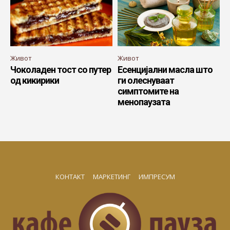
Живот
Живот
Чоколаден тост со путер
Есенцијални масла што
од кикирики
ги олеснуваат
симптомите на
менопаузата
КОНТАКТ
МАРКЕТИНГ
ИМПРЕСУМ