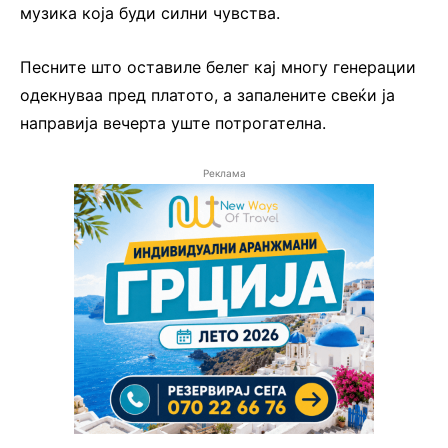
музика која буди силни чувства.
Песните што оставиле белег кај многу генерации
одекнуваа пред платото, а запалените свеќи ја
направија вечерта уште потрогателна.
Реклама