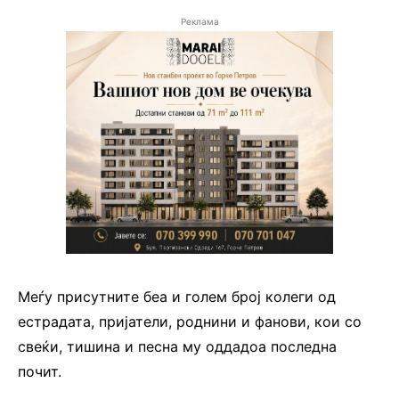
Реклама
Меѓу присутните беа и голем број колеги од
естрадата, пријатели, роднини и фанови, кои со
свеќи, тишина и песна му оддадоа последна
почит.