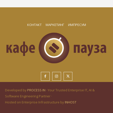
КОНТАКТ
МАРКЕТИНГ
ИМПРЕСУМ
Developed by
PROCESS IN
· Your Trusted Enterprise IT, AI &
Software Engineering Partner ·
Hosted on Enterprise Infrastructure by
INHOST