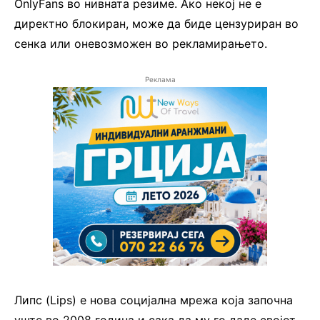
OnlyFans во нивната резиме. Ако некој не е
директно блокиран, може да биде цензуриран во
сенка или оневозможен во рекламирањето.
Реклама
Липс (Lips) e нова социјална мрежа која започна