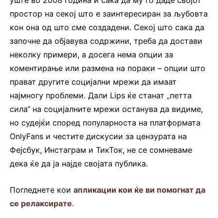
уште во 2008 година и сака да му го даде својот
простор на секој што е заинтересиран за љубовта
кон она од што сме создадени. Секој што сака да
започне да објавува содржини, треба да достави
неколку примери, а досега нема опции за
коментирање или размена на пораки – опции што
прават другите социјални мрежи да имаат
најмногу проблеми. Дали Lips ќе станат „петта
сила“ на социјалните мрежи останува да видиме,
но судејќи според популарноста на платформата
OnlyFans и честите дискусии за цензурата на
Фејсбук, Инстаграм и ТикТок, не се сомневаме
дека ќе да ја најде својата публика.
Погледнете кои
апликации кои ќе ви помогнат да
се релаксирате
.