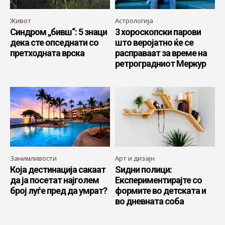
Живот
Астрологија
Синдром „бивш“: 5 знаци
3 хороскопски парови
дека сте опседнати со
што веројатно ќе се
претходната врска
расправаат за време на
ретроградниот Меркур
Занимливости
Арт и дизајн
Која дестинација сакаат
Ѕидни полици:
да ја посетат најголем
Експериментирајте со
број луѓе пред да умрат?
формите во детската и
во дневната соба