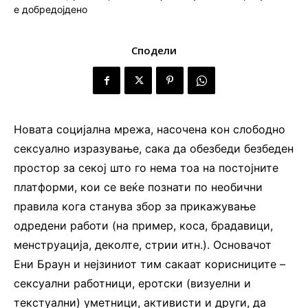
Сподели
Новата социјална мрежа, насочена кон слободно
сексуално изразување, сака да обезбеди безбеден
простор за секој што го нема тоа на постојните
платформи, кои се веќе познати по необични
правила кога станува збор за прикажување
одредени работи (на пример, коса, брадавици,
менструација, деколте, стрии итн.). Основачот
Ени Браун и нејзиниот тим сакаат корисниците –
сексуални работници, еротски (визуелни и
текстуални) уметници, активисти и други, да