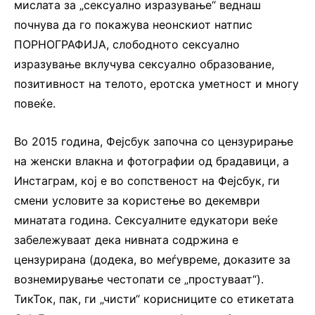
мислата за „сексуално изразување“ веднаш
почнува да го покажува неонскиот натпис
ПОРНОГРАФИЈА, слободното сексуално
изразување вклучува сексуално образование,
позитивност на телото, еротска уметност и многу
повеќе.
Во 2015 година, Фејсбук започна со цензурирање
на женски влакна и фотографии од брадавици, а
Инстаграм, кој е во сопственост на Фејсбук, ги
смени условите за користење во декември
минатата година. Сексуалните едукатори веќе
забележуваат дека нивната содржина е
цензурирана (додека, во меѓувреме, доказите за
вознемирување честопати се „простуваат“).
ТикТок, пак, ги „чисти“ корисниците со етикетата