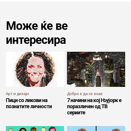
Може ќе ве
интересира
Арт и дизајн
Добро е да се знае
Пици со ликови на
7 начини на кој Њујорк е
познатите личности
поразличен од ТВ
сериите