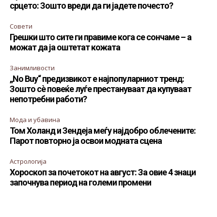
срцето: Зошто вреди да ги јадете почесто?
Совети
Грешки што сите ги правиме кога се сончаме – а
можат да ја оштетат кожата
Занимливости
„No Buy“ предизвикот е најпопуларниот тренд:
Зошто сè повеќе луѓе престануваат да купуваат
непотребни работи?
Мода и убавина
Том Холанд и Зендеја меѓу најдобро облечените:
Парот повторно ја освои модната сцена
Астрологија
Хороскоп за почетокот на август: За овие 4 знаци
започнува период на големи промени