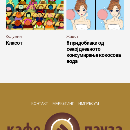
Колумни
Живот
Класот
8 придобивки од
секојдневното
консумирање кокосова
вода
КОНТАКТ
МАРКЕТИНГ
ИМПРЕСУМ