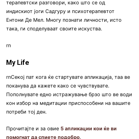
терапевтски разговори, како што се oд
индискиот јоги Садгуру и психотерапевтот
Ентони Де Мел. Многу познати личности, исто
така, ги споделуваат своите искуства.
rn
My Life
rnСекој пат кога ќе стартувате апликација, таа ве
поканува да кажете како се чувствувате.
Пополнувате едно истражување брзо што ве води
кон избор на медитации приспособени на вашите
потреби тој ден.
Прочитајте и за овие
5 апликации кои ќе ви
помогнат да спиете подобро
.