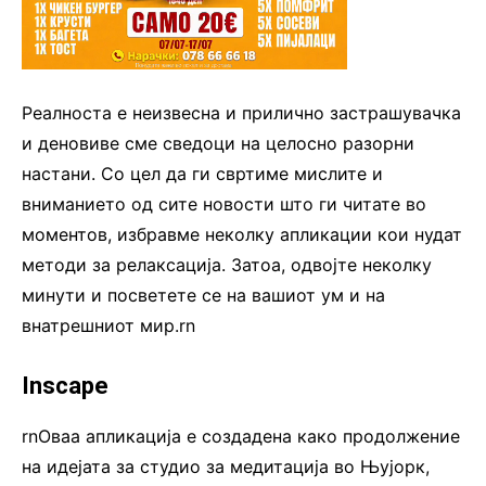
Реалноста е неизвесна и прилично застрашувачка
и деновиве сме сведоци на целосно разорни
настани. Со цел да ги свртиме мислите и
вниманието од сите новости што ги читате во
моментов, избравме неколку апликации кои нудат
методи за релаксација. Затоа, одвојте неколку
минути и посветете се на вашиот ум и на
внатрешниот мир.rn
Inscape
rnОваа апликација е создадена како продолжение
на идејата за студио за медитација во Њујорк,