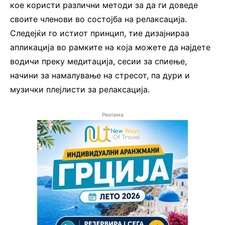
кое користи различни методи за да ги доведе
своите членови во состојба на релаксација.
Следејќи го истиот принцип, тие дизајнираа
апликација во рамките на која можете да најдете
водичи преку медитација, сесии за спиење,
начини за намалување на стресот, па дури и
музички плејлисти за релаксација.
Реклама