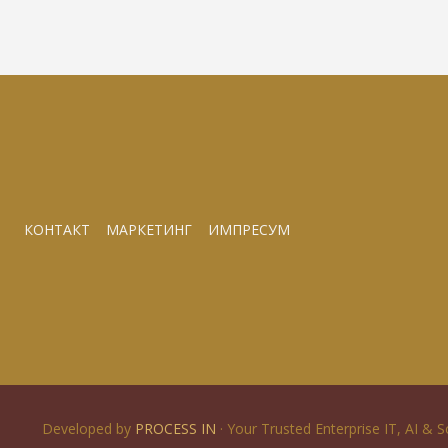
КОНТАКТ
МАРКЕТИНГ
ИМПРЕСУМ
Developed by
PROCESS IN
· Your Trusted Enterprise IT, AI & 