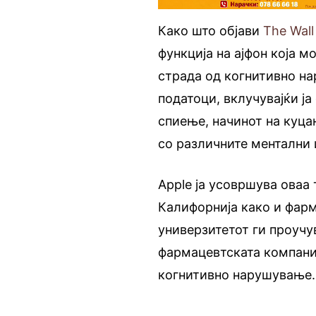
Како што објави
The Wall
функција на ајфон која 
страда од когнитивно на
податоци, вклучувајќи ј
спиење, начинот на куца
со различните ментални
Apple ја усовршува оваа
Калифорнија како и фарм
универзитетот ги проучу
фармацевтската компани
когнитивно нарушување.