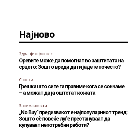
Најново
Здравје и фитнес
Оревите може да помогнат во заштитата на
срцето: Зошто вреди да ги јадете почесто?
Совети
Грешки што сите ги правиме кога се сончаме
– а можат да ја оштетат кожата
Занимливости
„No Buy“ предизвикот е најпопуларниот тренд:
Зошто сè повеќе луѓе престануваат да
купуваат непотребни работи?