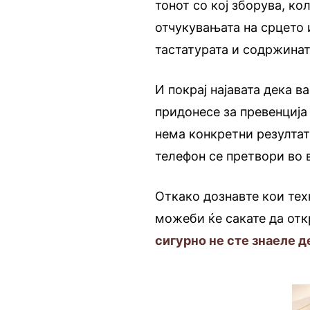
тонот со кој зборува, к
отчукувањата на срцето 
тастатурата и содржинат
И покрај најавата дека 
придонесе за превенција
нема конкретни резултат
телефон се претвори во 
Откако дознавте кои тех
можеби ќе сакате да от
сигурно не сте знаеле д