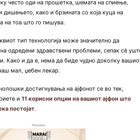
олку често оди на прошетка, шемата на спиење,
и дишењето, како и брзината со која куца на
а на тоа што го пишува.
ваквиот тип технологија може значително да
 на одредени здравствени проблеми, сепак сè ушт
и. Како и да е, нема да биде чудно доколку вашио
ваш мал, џебен лекар.
нолошки достигнувања на ајфонот се во тек,
криете и
11 корисни опции на вашиот ајфон што
ека постојат
.
Реклама