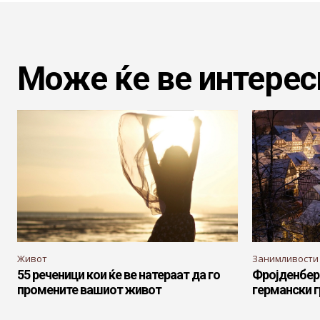
Може ќе ве интерес
Живот
Занимливости
55 реченици кои ќе ве натераат да го
Фројденберг
промените вашиот живот
германски г