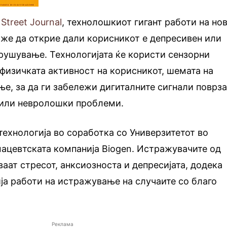
 Street Journal
, технолошкиот гигант работи на но
може да открие дали корисникот е депресивен или
рушување. Технологијата ќе користи сензорни
а физичката активност на корисникот, шемата на
ње, за да ги забележи дигиталните сигнали поврз
 или невролошки проблеми.
 технологија во соработка со Универзитетот во
ацевтската компанија Biogen. Истражувачите од
ваат стресот, анксиозноста и депресијата, додека
ја работи на истражување на случаите со благо
Реклама