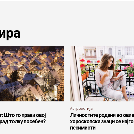
ира
Астрологија
: Што го прави овој
Личностите родени во овие
рад толку посебен?
хороскопски знаци се најг
песимисти