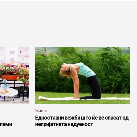
Живот
Едноставни вежби што ќе ве спасат од
олеми
непријатната надуеност