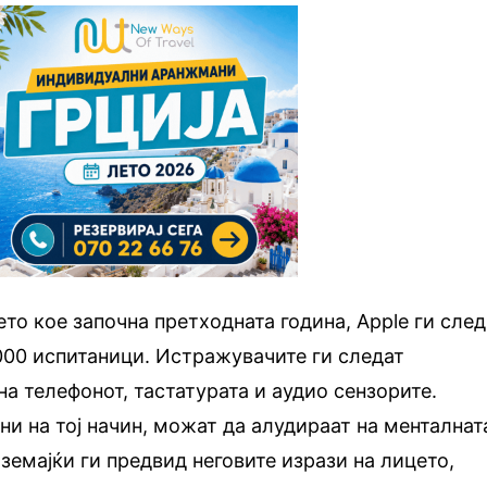
то кое започна претходната година, Apple ги сле
000 испитаници. Истражувачите ги следат
на телефонот, тастатурата и аудио сензорите.
ни на тој начин, можат да алудираат на менталнат
 земајќи ги предвид неговите изрази на лицето,