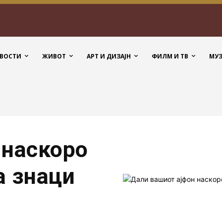
ВОСТИ
ЖИВОТ
АРТ И ДИЗАЈН
ФИЛМ И ТВ
МУ
 наскоро
а знаци