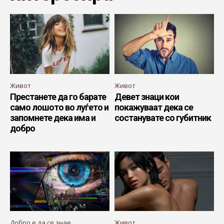
Живот
Живот
Престанете да го барате
Девет знаци кои
само лошото во луѓето и
покажуваат дека се
запомнете дека има и
состанувате со губитник
добро
Добро е да се знае
Живот