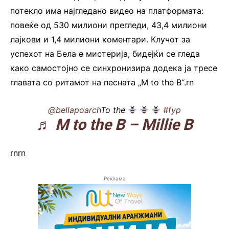
потекло има најгледано видео на платформата:
повеќе од 530 милиони прегледи, 43,4 милиони
лајкови и 1,4 милиони коментари. Клучот за
успехот на Бела е мистерија, бидејќи се гледа
како самостојно се синхронизира додека ја тресе
главата со ритамот на песната „M to the B“.rn
@bellapoarch
To the
#fyp
♬ M to the B – Millie B
rn
rn
Реклама