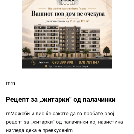
rn
rn
Рецепт за „житарки“ од палачинки
rnМожеби и вие ќе сакате да го пробате овој
рецепт за „житарки“ од палачинки кој навистина
изгледа дека е превкусен!rn