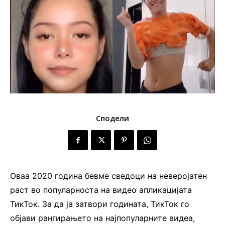
Сподели
Оваа 2020 година бевме сведоци на неверојатен
раст во популарноста на видео апликацијата
ТикТок. За да ја затвори годината, ТикТок го
објави рангирањето на најпопуларните видеа,