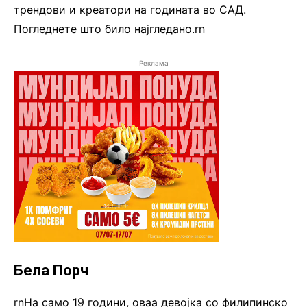
трендови и креатори на годината во САД.
Погледнете што било најгледано.rn
Реклама
Бела Порч
rnНа само 19 години, оваа девојка со филипинско