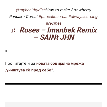
@myhealthydish
How to make Strawberry
Pancake Cereal
#pancakecereal
#alwayslearning
#recipes
♬ Roses – Imanbek Remix
– SAINt JHN
rn
Прочитајте и за
новата социјална мрежа
„уништува сè пред себе“
.