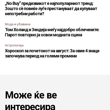
„No Buy“ предизвикот е најпопуларниот тренд:
Зошто сè повеќе луѓе престануваат да купуваат
непотребни работи?
Мода и убавина
Том Холанд и Зендеја меѓу најдобро облечените:
Парот повторно ја освои модната сцена
Астрологија
Хороскоп за почетокот на август: За овие 4 знаци
започнува период на големи промени
Може ќе ве
интересира