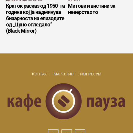
Краток расказ од 1950-та
Митови и вистини за
година кој ја надминува
неверството
бизарноста на епизодите
од „Црно огледало“
(Black Mirror)
КОНТАКТ
МАРКЕТИНГ
ИМПРЕСУМ