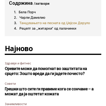
Содржина
/затвори
Бела Порч
Чарли Дамелио
Танцувањето на песната од Џејсон Деруло
Рецепт за „житарки“ од палачинки
Најново
Здравје и фитнес
Оревите може да помогнат во заштитата на
срцето: Зошто вреди да ги јадете почесто?
Совети
Грешки што сите ги правиме кога се сончаме – а
можат да ја оштетат кожата
Занимливости