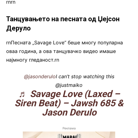
rn
rn
Танцувањето на песната од Џејсон
Деруло
rnПесната „Savage Love“ беше многу популарна
оваа година, а ова танцувачко видео имаше
најмногу гледаност.rn
@jasonderulo
I can’t stop watching this
@justmaiko
♬ Savage Love (Laxed –
Siren Beat) – Jawsh 685 &
Jason Derulo
Реклама