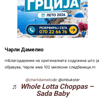
Чарли Дамелио
rnБлагодарение на оригиналната содржина што ја
објавува, Чарли има 102 милиони следбеници.rn
@charlidamelio
dc @ohbukster
♬ Whole Lotta Choppas –
Sada Baby