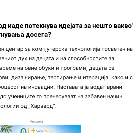
од каде потекнува идејата за нешто вакво
гнувања досега?
 центар за компјутерска технологија посветен на
вниот дух на децата и на способностите за
реме на овие обуки и програми, децата се
ови, дизајнирање, тестирање и итерација, како и 
роцесот на иновации. Наставата ја водат врвни
до учениците го пренесуваат на забавен начин
ологии од „Харвард“.
Реклама