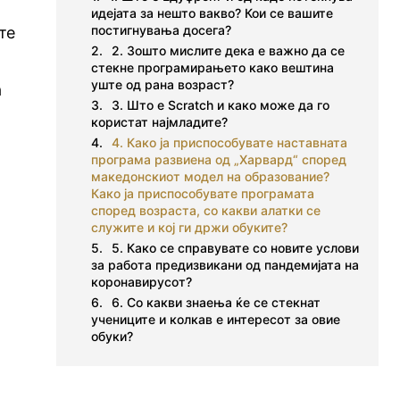
идејата за нешто вакво? Кои се вашите
постигнувања досега?
те
2. Зошто мислите дека е важно да се
стекне програмирањето како вештина
уште од рана возраст?
а
3. Што е Scratch и како може да го
користат најмладите?
4. Како ја приспособувате наставната
програма развиена од „Харвард“ според
македонскиот модел на образование?
Како ја приспособувате програмата
според возраста, со какви алатки се
служите и кој ги држи обуките?
5. Како се справувате со новите услови
за работа предизвикани од пандемијата на
коронавирусот?
6. Со какви знаења ќе се стекнат
учениците и колкав е интересот за овие
обуки?