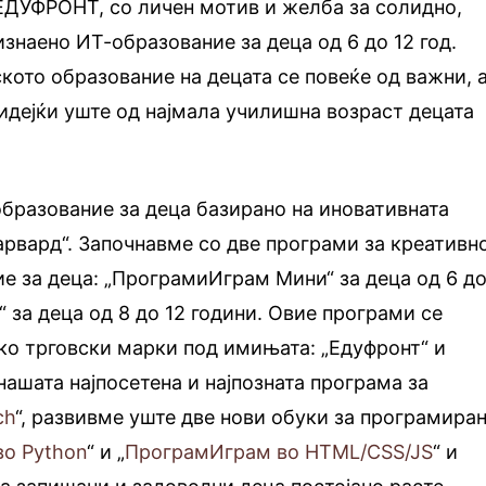
 ЕДУФРОНТ, со личен мотив и желба за солидно,
изнаено ИТ-образование за деца од 6 до 12 год.
ското образование на децата се повеќе од важни, 
бидејќи уште од најмала училишна возраст децата
.
бразование за деца базирано на иновативната
арвард“. Започнавме со две програми за креативн
е за деца: „ПрограмиИграм Мини“ за деца од 6 до
 за деца од 8 до 12 години. Овие програми се
ко трговски марки под имињата: „Едуфронт“ и
нашата најпосетена и најпозната програма за
ch
“, развивме уште две нови обуки за програмира
о Python
“ и „
ПрограмИграм во HTML/CSS/JS
“ и