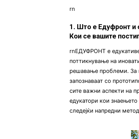
rn
1. Што е Едуфронт и 
Кои се вашите пости
rnЕДУФРОНТ е едукативен
поттикнување на иновати
решавање проблеми. За в
запознаваат со прототип
сите важни аспекти на п
едукатори кои знаењето 
следејќи напредни метод