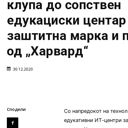
клупа до сопствен
едукациски центар
заштитна марка и 
од „Харвард“
30.12.2020
Сподели
Со напредокот на техноло
едукативни ИТ-центри за