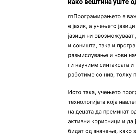
како вештина уште о
rnПрограмирањето е важ
е јазик, а учењето јазиц
јазици ни овозможуваат 
и соништа, така и прогр
размислување и нови нач
ги научиме синтаксата и
работиме со нив, толку п
Исто така, учењето прог
технологијата која навл
на децата да преминат о
активни корисници и да 
бидат од значење, како 