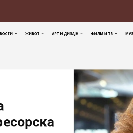
ВОСТИ
ЖИВОТ
АРТ И ДИЗАЈН
ФИЛМ И ТВ
МУ
а
фесорска