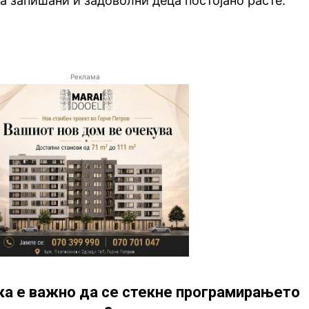
на запишани и задоволни деца постојано расте.
Реклама
ка е важно да се стекне програмирањето