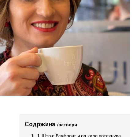
Содржина
/затвори
1. Што е Едуфронт и од каде потекнува