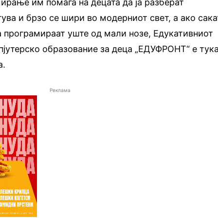
ирање им помага на децата да ја разберат
гува и брзо се шири во модерниот свет, а ако сака
а програмираат уште од мали нозе, Едукативниот
пјутерско образование за деца „ЕДУФРОНТ“ е тук
а.
Реклама