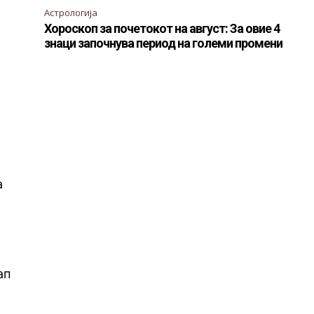
Астрологија
Хороскоп за почетокот на август: За овие 4
знаци започнува период на големи промени
а
ап