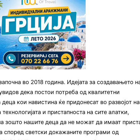
започна во 2018 година. Идејата за создавањето н
увидов дека постои потреба од квалитетни
 деца кои навистина ќе придонесат во развојот на
 технологијата и пристапноста на сите алатки,
а зошто нашите деца да не можат да имаат прист
та според светски докажаните програми од