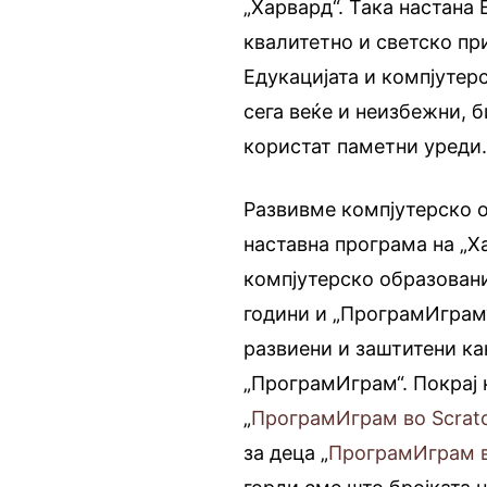
„Харвард“. Така настана
квалитетно и светско пр
Едукацијата и компјутер
сега веќе и неизбежни, 
користат паметни уреди
Развивме компјутерско о
наставна програма на „Х
компјутерско образовани
години и „ПрограмИграм“
развиени и заштитени ка
„ПрограмИграм“. Покрај 
„
ПрограмИграм во Scrat
за деца „
ПрограмИграм в