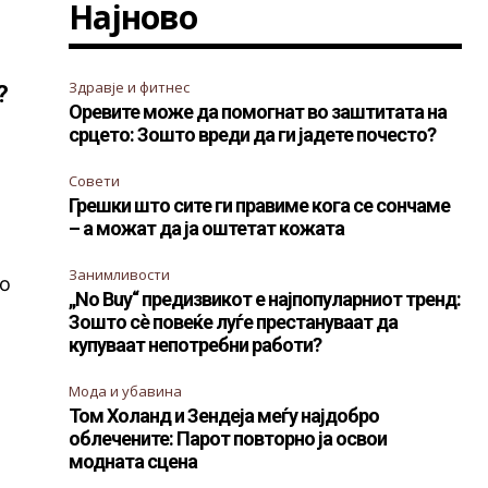
Најново
Здравје и фитнес
?
Оревите може да помогнат во заштитата на
срцето: Зошто вреди да ги јадете почесто?
Совети
Грешки што сите ги правиме кога се сончаме
– а можат да ја оштетат кожата
Занимливости
со
„No Buy“ предизвикот е најпопуларниот тренд:
Зошто сè повеќе луѓе престануваат да
купуваат непотребни работи?
Мода и убавина
Том Холанд и Зендеја меѓу најдобро
облечените: Парот повторно ја освои
модната сцена