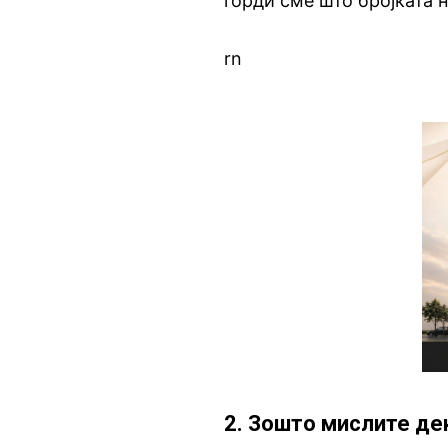
горди сме што бројката 
rn
2. Зошто мислите де