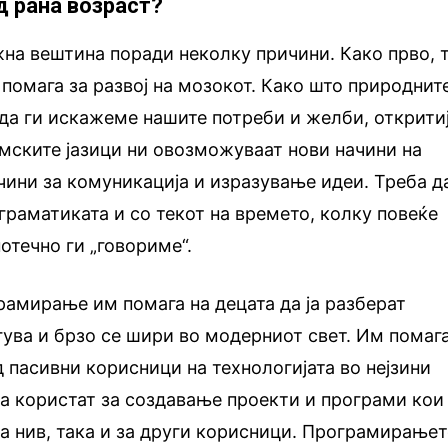
д рана возраст?
на вештина поради неколку причини. Како прво, 
и помага за развој на мозокот. Како што природнит
да ги искажеме нашите потреби и желби, открити
амските јазици ни овозможуваат нови начини на
ини за комуникација и изразување идеи. Треба д
 граматиката и со текот на времето, колку повеќе
отечно ги „говориме“.
рамирање им помага на децата да ја разберат
егува и брзо се шири во модерниот свет. Им помаг
д пасивни корисници на технологијата во нејзини
ја користат за создавање проекти и програми кои
за нив, така и за други корисници. Програмирање