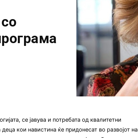
 со
програма
гијата, се јавува и потребата од квалитетни
 деца кои навистина ќе придонесат во развојот на