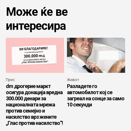
Може ќе ве
интересира
Прес
Живот
dm дрогерие маркт
Разладете го
осигура донација вредна
автомобилот кој се
300.000 денари за
загреал на сонце за само
националната мрежа
10 секунди
против семејно и
насилство врз жените
„Глас против насилство“!