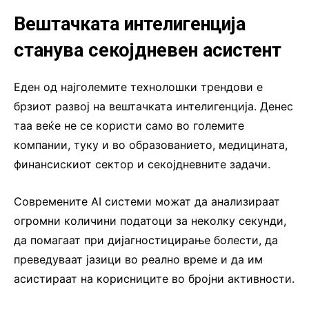
Вештачката интелигенција
станува секојдневен асистент
Еден од најголемите технолошки трендови е
брзиот развој на вештачката интелигенција. Денес
таа веќе не се користи само во големите
компании, туку и во образованието, медицината,
финансискиот сектор и секојдневните задачи.
Современите AI системи можат да анализираат
огромни количини податоци за неколку секунди,
да помагаат при дијагностицирање болести, да
преведуваат јазици во реално време и да им
асистираат на корисниците во бројни активности.