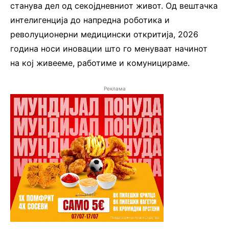
станува дел од секојдневниот живот. Од вештачка
интелигенција до напредна роботика и
револуционерни медицински откритија, 2026
година носи иновации што го менуваат начинот
на кој живееме, работиме и комуницираме.
Реклама