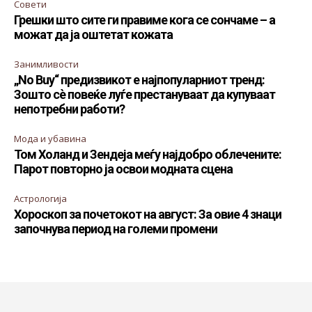
Совети
Грешки што сите ги правиме кога се сончаме – а
можат да ја оштетат кожата
Занимливости
„No Buy“ предизвикот е најпопуларниот тренд:
Зошто сè повеќе луѓе престануваат да купуваат
непотребни работи?
Мода и убавина
Том Холанд и Зендеја меѓу најдобро облечените:
Парот повторно ја освои модната сцена
Астрологија
Хороскоп за почетокот на август: За овие 4 знаци
започнува период на големи промени