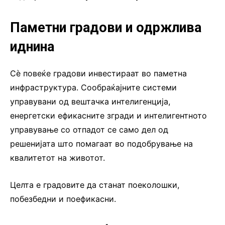
Паметни градови и одржлива
иднина
Сè повеќе градови инвестираат во паметна
инфраструктура. Сообраќајните системи
управувани од вештачка интелигенција,
енергетски ефикасните згради и интелигентното
управување со отпадот се само дел од
решенијата што помагаат во подобрување на
квалитетот на животот.
Целта е градовите да станат поеколошки,
побезбедни и поефикасни.