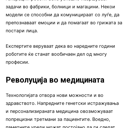
задачи во фабрики, болници и магацини. Некои
модели се способни да комуницираат со луѓе, да
препознаваат емоции и да помагаат во грижата за
постари лица.
Експертите веруваат дека во наредните години
роботите ќе станат вообичаен дел од многу
професии.
Револуција во медицината
Технологијата отвора нови можности и во
здравството. Напредните генетски истражувања
и персонализираната медицина овозможуваат
попрецизни третмани за пациентите. Воедно,
паметните уреди можат постојано да ги следат