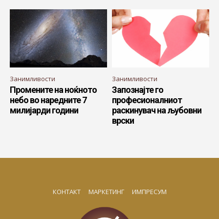
Занимливости
Занимливости
Промените на ноќното
Запознајте го
небо во наредните 7
професионалниот
милијарди години
раскинувач на љубовни
врски
КОНТАКТ
МАРКЕТИНГ
ИМПРЕСУМ