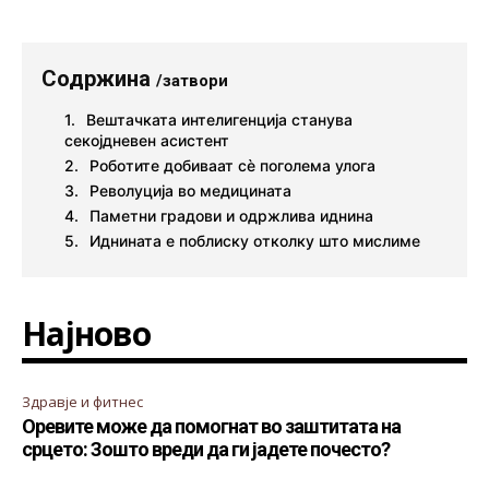
Содржина
/затвори
Вештачката интелигенција станува
секојдневен асистент
Роботите добиваат сè поголема улога
Револуција во медицината
Паметни градови и одржлива иднина
Иднината е поблиску отколку што мислиме
Најново
Здравје и фитнес
Оревите може да помогнат во заштитата на
срцето: Зошто вреди да ги јадете почесто?