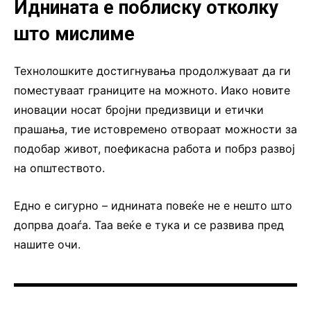
Иднината е поблиску отколку
што мислиме
Технолошките достигнувања продолжуваат да ги
поместуваат границите на можното. Иако новите
иновации носат бројни предизвици и етички
прашања, тие истовремено отвораат можности за
подобар живот, поефикасна работа и побрз развој
на општеството.
Едно е сигурно – иднината повеќе не е нешто што
допрва доаѓа. Таа веќе е тука и се развива пред
нашите очи.