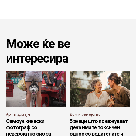
Може ќе ве
интересира
Арт и дизајн
Дом и семејство
Самоук кинески
5 знаци што покажуваат
фотограф со
дека имате токсичен
неверојатно око за
однос со родителите и