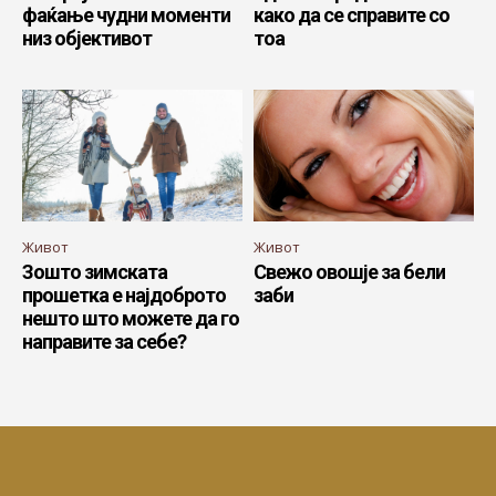
фаќање чудни моменти
како да се справите со
низ објективот
тоа
Живот
Живот
Зошто зимската
Свежо овошје за бели
прошетка е најдоброто
заби
нешто што можете да го
направите за себе?