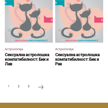
Астрологија
Астрологија
Сексуална астролошка
Сексуална астролошка
компатибилност: Бик и
компатибилност: Бик и
Лав
Рак
1
2
3