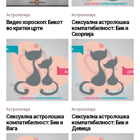
Астрологија
Астрологија
Видео хороскоп: Бикот
Сексуална астролошка
во кратки црти
компатибилност: Бик и
Скорпија
Астрологија
Астрологија
Сексуална астролошка
Сексуална астролошка
компатибилност: Бик и
компатибилност: Бик и
Вага
Девица