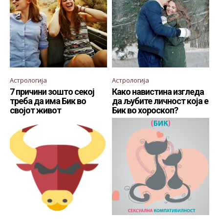
Астрологија
Астрологија
7 причини зошто секој
Како навистина изгледа
треба да има Бик во
да љубите личност која е
својот живот
Бик во хороскоп?