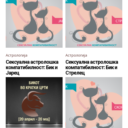
Астрологија
Астрологија
Сексуална астролошка
Сексуална астролошка
компатибилност: Бик и
компатибилност: Бик и
Јарец
Стрелец