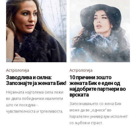
Астрологија
Астрологија
Заводлива и силна:
10 причини зошто
Запознајте ја жената Бик!
жената Бик е еден од
најдобрите партнери во
Нејзината најголема сила лежи
врската
во двата победнички квалитети
Запознавањето со жена Бик
што ги поседува -
може да ве „однесе“ во
чувствителноста и трпеливоста.
паралелен универзум исполнет
со љубов и страст.