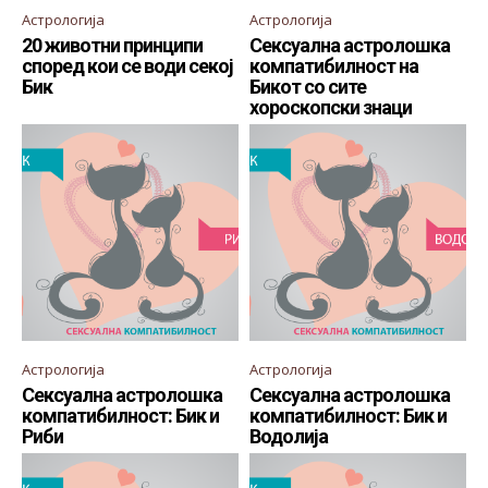
Астрологија
Астрологија
20 животни принципи
Сексуална астролошка
според кои се води секој
компатибилност на
Бик
Бикот со сите
хороскопски знаци
Астрологија
Астрологија
Сексуална астролошка
Сексуална астролошка
компатибилност: Бик и
компатибилност: Бик и
Риби
Водолија