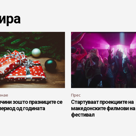
ира
знае
Прес
чини зошто празниците се
Стартуваат проекциите на
период од годината
македонските филмови на
фестивал