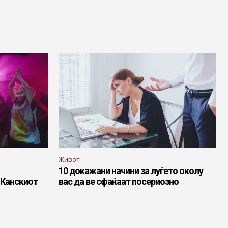
Живот
10 докажани начини за луѓето околу
 Канскиот
вас да ве сфаќаат посериозно