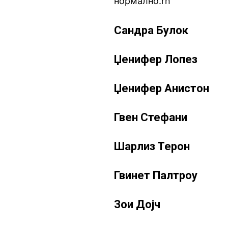
нормално.rn
Сандра Булок
Џенифер Лопез
Џенифер Анистон
Гвен Стефани
Шарлиз Терон
Гвинет Палтроу
Зои Дојч