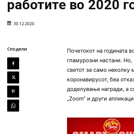
работите во 2020 г
30.12.2020
Сподели
Почетокот на годината во
гламурозни настани. Но,
светот за само неколку 
коронавирусот, беа отк
доделување награди, а с
„Zoom“ и други апликаци