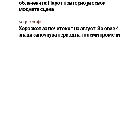
облечените: Парот повторно ја освои
модната сцена
Астрологија
Хороскоп за почетокот на август: За овие 4
знаци започнува период на големи промени