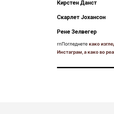
Кирстен Данст
Скарлет Јохансон
Рене Зелвегер
rnПогледнете
како изгле
Инстаграм, а како во ре