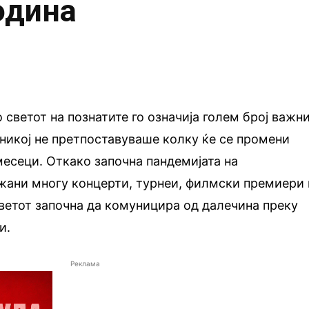
одина
 светот на познатите го означија голем број важни
 никој не претпоставуваше колку ќе се промени
месеци. Откако започна пандемијата на
ажани многу концерти, турнеи, филмски премиери 
ветот започна да комуницира од далечина преку
и.
Реклама