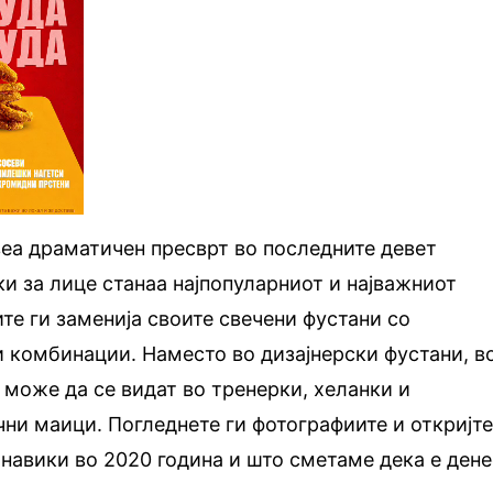
еа драматичен пресврт во последните девет
и за лице станаа најпопуларниот и најважниот
ите ги заменија своите свечени фустани со
 комбинации. Наместо во дизајнерски фустани, в
 може да се видат во тренерки, хеланки и
ни маици. Погледнете ги фотографиите и откријт
 навики во 2020 година и што сметаме дека е дене