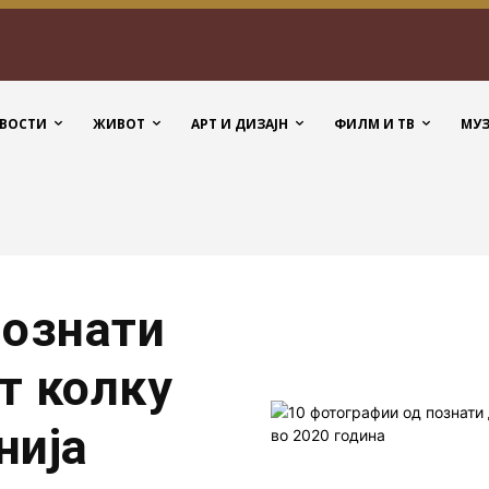
ВОСТИ
ЖИВОТ
АРТ И ДИЗАЈН
ФИЛМ И ТВ
МУ
познати
т колку
нија