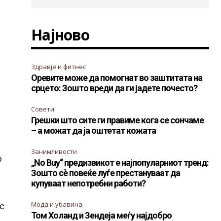
Најново
Здравје и фитнес
Оревите може да помогнат во заштитата на
срцето: Зошто вреди да ги јадете почесто?
Совети
Грешки што сите ги правиме кога се сончаме
– а можат да ја оштетат кожата
Занимливости
о
„No Buy“ предизвикот е најпопуларниот тренд:
Зошто сè повеќе луѓе престануваат да
купуваат непотребни работи?
е
Мода и убавина
с
Том Холанд и Зендеја меѓу најдобро