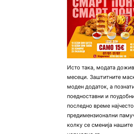
Исто така, модата дожив
месеци. Заштитните маск
моден додаток, а познат
поедноставни и поудобни
последно време најчесто
предимензионални памуч
колку се сменија нашите