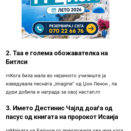
2. Таа е голема обожавателка на
Битлси
rnКога била мала во нејзиното училиште ја
изведувала песната „Imagine” од Џон Ленон , па
дури добила и награда за овој настап.rn
3. Името Дестинис Чајлд доаѓа од
пасус од книгата на пророкот Исаија
rnМајката на Бијонсе го предложила ова има кога