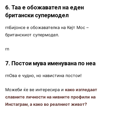
6. Таа e обожавател на еден
британски супермодел
rnБијонсе е обожавателка на Кејт Мос –
британскиот супермодел.
rn
7. Постои мува именувана по неа
rnОва е чудно, но навистина постои!
Можеби ќе ве интересира и
како изгледаат
славните личности на нивните профили на
Инстаграм, а како во реалниот живот?