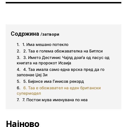
Содржина
/затвори
1. Има мешано потекло
2. Таа е голема обожавателка на Битлси
3. Името Дестинис Чајлд доаѓа од пасус од
книгата на пророкот Исаија
4. Таа имала само една врска пред да го
запознае Џеј Зи
5. Бијонсе има Гинисов рекорд
6. Таа e обожавател на еден британски
супермодел
7. Постои мува именувана по неа
Најново