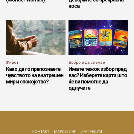
коса
Живот
Добро е да се знае
Како да го препознаете
Имате тежок избор пред
чувството на внатрешен
вас? Изберете карта што
мир и спокојство?
ќе ви помогне да
одлучите
КОНТАКТ
МАРКЕТИНГ
ИМПРЕСУМ