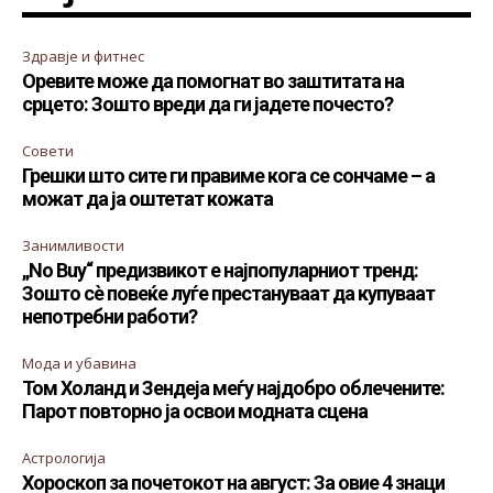
Здравје и фитнес
Оревите може да помогнат во заштитата на
срцето: Зошто вреди да ги јадете почесто?
Совети
Грешки што сите ги правиме кога се сончаме – а
можат да ја оштетат кожата
Занимливости
„No Buy“ предизвикот е најпопуларниот тренд:
Зошто сè повеќе луѓе престануваат да купуваат
непотребни работи?
Мода и убавина
Том Холанд и Зендеја меѓу најдобро облечените:
Парот повторно ја освои модната сцена
Астрологија
Хороскоп за почетокот на август: За овие 4 знаци