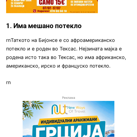
1. Има мешано потекло
rnТаткото на Бијонсе е со афроамериканско
потекло и е роден во Тексас. Нејзината мајка е
родена исто така во Тексас, но има африканско,
американско, ирско и француско потекло.
rn
Реклама