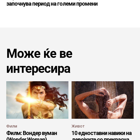
започнува период на големи промени
Може ќе ве
интересира
Филм
Живот
Филм: Вондер вуман
10 едноставни навики на
(Wonder Woman)
девојките со прекрасна