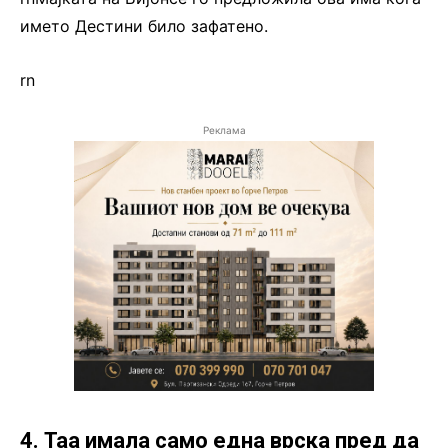
името Дестини било зафатено.
rn
Реклама
4. Таа имала само една врска пред да