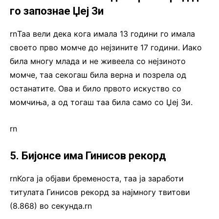
го запознае Џеј Зи
rnТаа вели дека кога имала 13 години го имала
своето прво момче до нејзините 17 години. Иако
била многу млада и не живеела со нејзиното
момче, таа секогаш била верна и позрела од
останатите. Ова и било првото искуство со
момчиња, а од тогаш таа била само со Џеј Зи.
rn
5. Бијонсе има Гинисов рекорд
rnКога ја објави бременоста, таа ја заработи
титулата Гинисов рекорд за најмногу твитови
(8.868) во секунда.rn