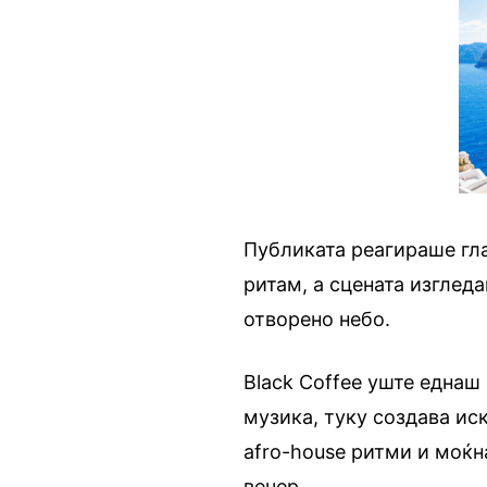
Публиката реагираше гла
ритам, а сцената изглед
отворено небо.
Black Coffee уште еднаш
музика, туку создава ис
afro-house ритми и моќн
вечер.