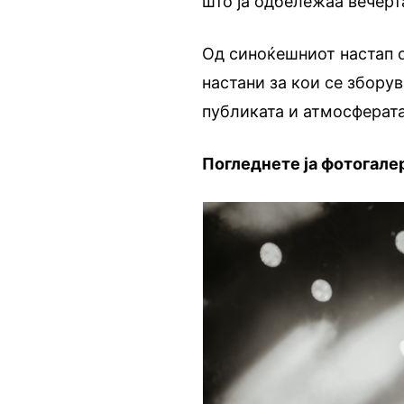
што ја одбележаа вечерт
Од синоќешниот настап о
настани за кои се зборув
публиката и атмосферата
Погледнете ја фотогалер