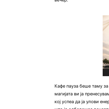
Кафе пауза беше таму за
магијата ви ја пренесув
кој успеа да ја улови ен