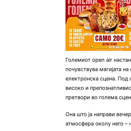
Големиот open air настан
почувствува магијата на
електронска сцена. Под 
високо и препознатливио
претвори во голема сцен
Она што ја направи вечер
атмосфера околу него – 