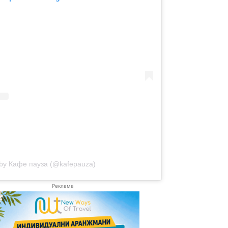
 by Кафе пауза (@kafepauza)
Реклама