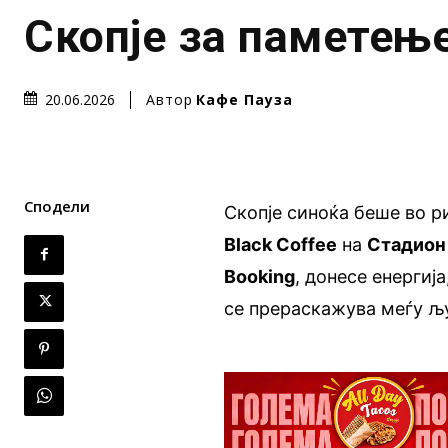
Скопје за паметењ
Автор
Кафе Пауза
20.06.2026
Сподели
Скопје синоќа беше во р
Black Coffee
на
Стадион
Booking
, донесе енергиј
се прераскажува меѓу љу