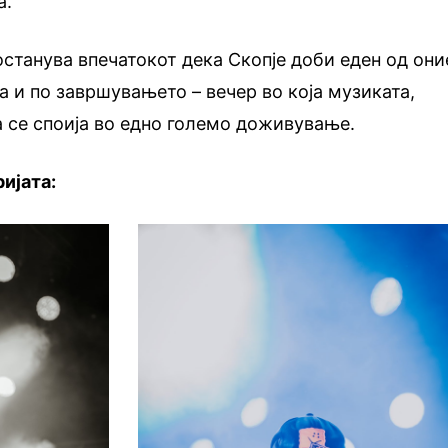
а.
станува впечатокот дека Скопје доби еден од они
а и по завршувањето – вечер во која музиката,
 се споија во едно големо доживување.
ијата: