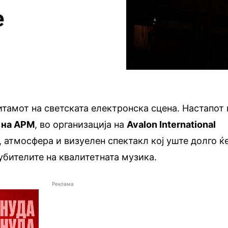
е
итамот на светската електронска сцена. Настапот 
 на АРМ
, во организација на
Avalon International
а, атмосфера и визуелен спектакл кој уште долго ќ
бителите на квалитетната музика.
Реклама