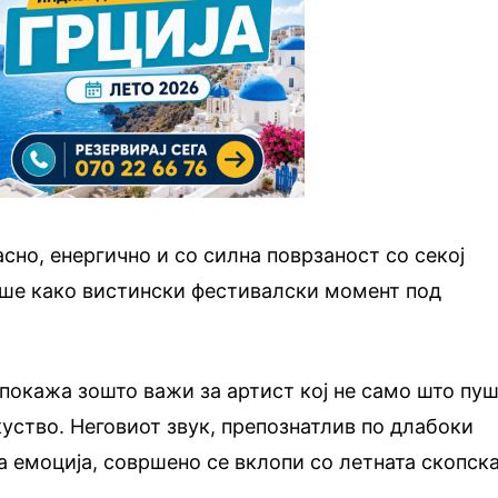
сно, енергично и со силна поврзаност со секој
аше како вистински фестивалски момент под
 покажа зошто важи за артист кој не само што пу
куство. Неговиот звук, препознатлив по длабоки
а емоција, совршено се вклопи со летната скопск