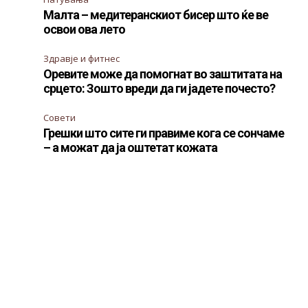
Малта – медитеранскиот бисер што ќе ве
освои ова лето
Здравје и фитнес
Оревите може да помогнат во заштитата на
срцето: Зошто вреди да ги јадете почесто?
Совети
Грешки што сите ги правиме кога се сончаме
– а можат да ја оштетат кожата