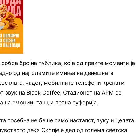
 собра бројна публика, која од првите моменти ја
 едно од најголемите имиња на денешната
светлата, чадот, мобилните телефони кренати
т звук на Black Coffee, Стадионот на АРМ се
а на емоции, танц и летна еуфорија.
та посебна не беше само настапот, туку и целата
чувството дека Скопје е дел од голема светска