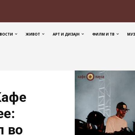
ВОСТИ
ЖИВОТ
АРТ И ДИЗАЈН
ФИЛМ И ТВ
МУ
Кафе
ee:
л во