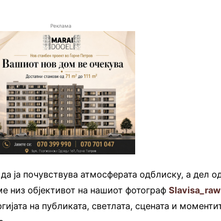
Реклама
 да ја почувствува атмосферата одблиску, а дел о
аме низ објективот на нашиот фотограф
Slavisa_raw
ергијата на публиката, светлата, сцената и моменти