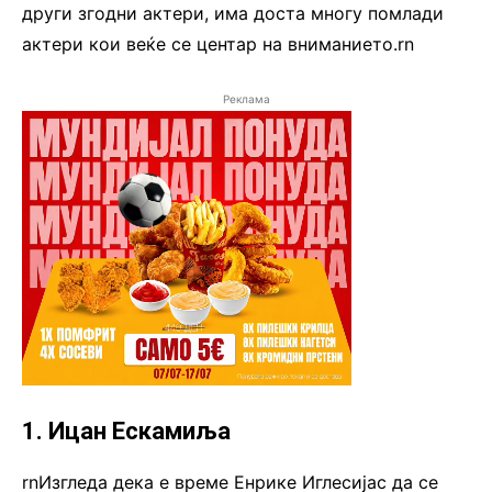
други згодни актери, има доста многу помлади
актери кои веќе се центар на вниманието.rn
Реклама
1. Ицан Ескамиља
rnИзгледа дека е време Енрике Иглесијас да се