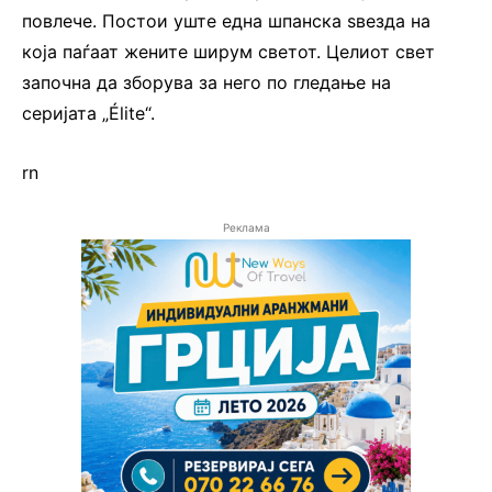
повлече. Постои уште една шпанска ѕвезда на
која паѓаат жените ширум светот. Целиот свет
започна да зборува за него по гледање на
серијата „Élite“.
rn
Реклама