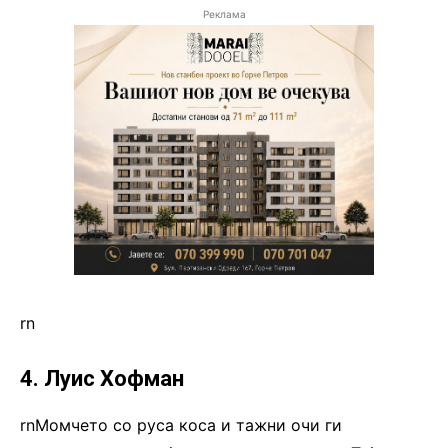
Реклама
rn
4. Луис Хофман
rnМомчето со руса коса и тажни очи ги