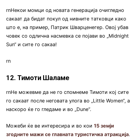
rnНекои момци од новата генерација очигледно
сакаат да бидат покул од нивните татковци како
што е, на пример, Патрик Шварценегер. Овој убав
човек со одлична насмевка се појави во „Midnight
Sun“ и сите го сакаа!
rn
12. Тимоти Шаламе
rnНе можевме да не го спомнеме Тимоти кој сите
го сакаат после неговата улога во „Little Women“, а
наскоро ќе го гледаме и во „Dune“.
Можеби ќе ве интересира и во кои
15 земји
згодните мажи се главната туристичка атракција
.