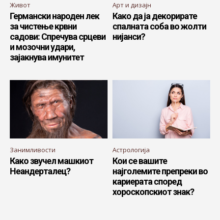
Живот
Арт и дизајн
Германски народен лек
Како да ја декорирате
за чистење крвни
спалната соба во жолти
садови: Спречува срцеви
нијанси?
и мозочни удари,
зајакнува имунитет
Занимливости
Астрологија
Како звучел машкиот
Кои се вашите
Неандерталец?
најголемите препреки во
кариерата според
хороскопскиот знак?