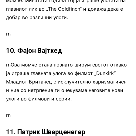
момче. Минатата година тој ја играше улогата на
главниот лик во „The Goldfinch“ и докажа дека е
добар во различни улоги.
rn
10. Фајон Вајтхед
rnОва момче стана познато ширум светот откако
ја играше главната улога во филмот „Dunkirk“.
Младиот Британец е исклучително харизматичен
и ние со нетрпение ги очекуваме неговите нови
улоги во филмови и серии.
rn
11. Патрик Шварценегер