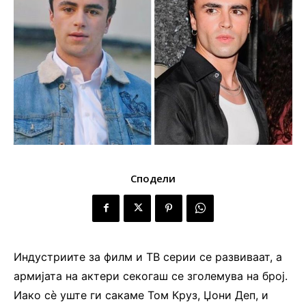
Сподели
Индустриите за филм и ТВ серии се развиваат, а
армијата на актери секогаш се зголемува на број.
Иако сè уште ги сакаме Том Круз, Џони Деп, и