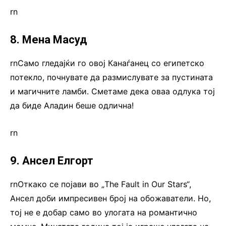
rn
8. Мена Масуд
rnСамо гледајќи го овој Канаѓанец со египетско
потекло, почнувате да размислувате за пустината
и магичните ламби. Сметаме дека оваа одлука тој
да биде Аладин беше одлична!
rn
9. Ансел Елгорт
rnОткако се појави во „The Fault in Our Stars“,
Ансел доби импресивен број на обожаватели. Но,
тој не е добар само во улогата на романтично