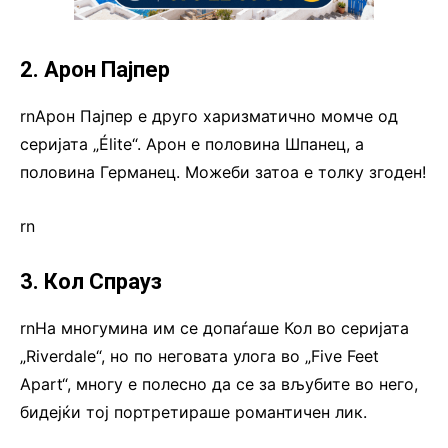
2. Арон Пајпер
rnАрон Пајпер е друго харизматично момче од
серијата „Élite“. Арон е половина Шпанец, а
половина Германец. Можеби затоа е толку згоден!
rn
3. Кол Спрауз
rnНа многумина им се допаѓаше Кол во серијата
„Riverdale“, но по неговата улога во „Five Feet
Apart“, многу е полесно да се за вљубите во него,
бидејќи тој портретираше романтичен лик.