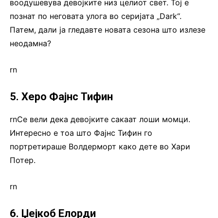
воодушевува девојките низ целиот свет. Тој е
познат по неговата улога во серијата „Dark“.
Патем, дали ја гледавте новата сезона што излезе
неодамна?
rn
5. Херо Фајнс Тифин
rnСе вели дека девојките сакаат лоши момци.
Интересно е тоа што Фајнс Тифин го
портретираше Волдерморт како дете во Хари
Потер.
rn
6. Џејкоб Елорди