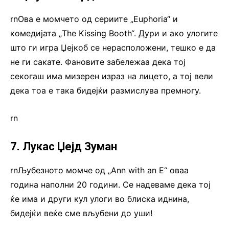
rnОва е момчето од сериите „Euphoria“ и
комедијата „The Kissing Booth“. Дури и aко улогите
што ги игра Џејкоб се нерасположени, тешко е да
не ги сакате. Фановите забележаа дека тој
секогаш има мизерен израз на лицето, а тој вели
дека тоа е така бидејќи размислува премногу.
rn
7. Лукас Џејд Зуман
rnЉубезното момче од „Ann with an E“ оваа
година наполни 20 години. Се надеваме дека тој
ќе има и други кул улоги во блиска иднина,
бидејќи веќе сме вљубени до уши!