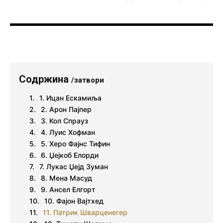
Содржина
/затвори
1. Ицан Ескамиља
2. Арон Пајпер
3. Кол Спрауз
4. Луис Хофман
5. Херо Фајнс Тифин
6. Џејкоб Елорди
7. Лукас Џејд Зуман
8. Мена Масуд
9. Ансел Елгорт
10. Фајон Вајтхед
11. Патрик Шварценегер