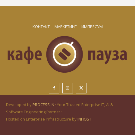
КОНТАКТ
МАРКЕТИНГ
ИМПРЕСУМ
Developed by
PROCESS IN
· Your Trusted Enterprise IT, AI &
Software Engineering Partner ·
Hosted on Enterprise Infrastructure by
INHOST