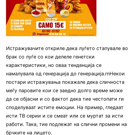
Истражувачите откриле дека луѓето стапувале во
брак со луѓе со кои делеле генетски
карактеристики, но оваа тенденција се
намалувала од генерација до генерација.rnНекои
постари истражувања покажале дека сличноста
меѓу паровите кои се заедно долго време може
да се објасни и со фактот дека тие честопати ги
споделуваат истите емоции. На пример, гледаат
исти ТВ серии и се смеат или се муртат за исти
работи. Така, тие подлежат на слични промени на
брчките на лицето.