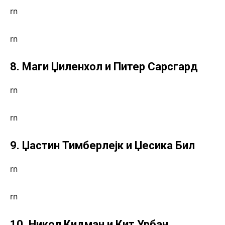
rn
rn
8. Маги Џиленхол и Питер Сарсгард
rn
rn
9. Џастин Тимберлејк и Џесика Бил
rn
rn
10. Никол Кидман и Кит Урбан