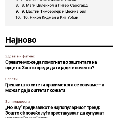
8. Маги Џиленхол и Питер Сарсгард
9. Џастин Тимберлејк и Џесика Бил
10. Никол Кидман и Кит Урбан
Најново
Здравје и фитнес
Оревите може да помогнат во заштитата на
срцето: Зошто вреди да ги јадете почесто?
Совети
Грешки што сите ги правиме кога се сончаме – а
можат да ја оштетат кожата
Занимливости
„No Buy“ предизвикот е најпопуларниот тренд:
Зошто сè повеќе луѓе престануваат да купуваат