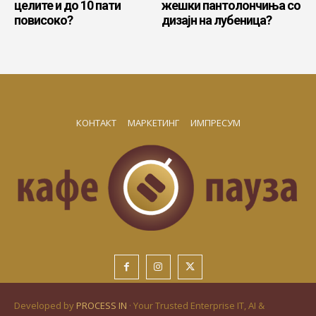
целите и до 10 пати
жешки пантолончиња со
повисоко?
дизајн на лубеница?
КОНТАКТ
МАРКЕТИНГ
ИМПРЕСУМ
Developed by
PROCESS IN
· Your Trusted Enterprise IT, AI &