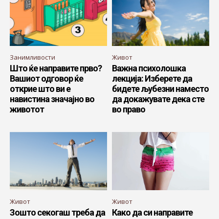
Занимливости
Живот
Што ќе направите прво?
Важна психолошка
Вашиот одговор ќе
лекција: Изберете да
открие што ви е
бидете љубезни наместо
навистина значајно во
да докажувате дека сте
животот
во право
Живот
Живот
Зошто секогаш треба да
Како да си направите