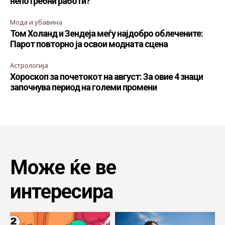
непотребни работи?
Мода и убавина
Том Холанд и Зендеја меѓу најдобро облечените:
Парот повторно ја освои модната сцена
Астрологија
Хороскоп за почетокот на август: За овие 4 знаци
започнува период на големи промени
Може ќе ве
интересира