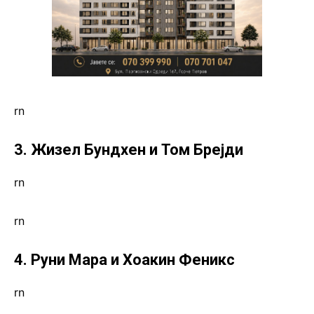
rn
3. Жизел Бундхен и Том Брејди
rn
rn
4. Руни Мара и Хоакин Феникс
rn