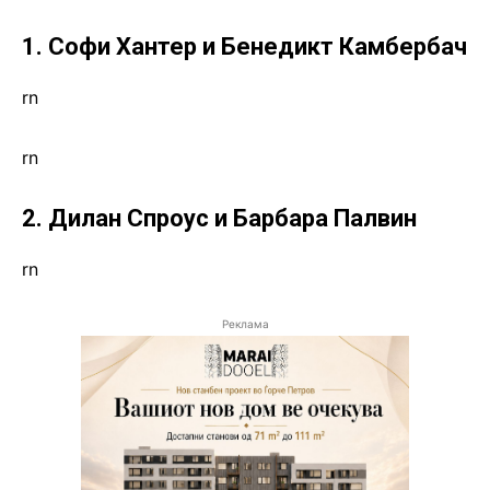
1. Софи Хантер и Бенедикт Камбербач
rn
rn
2. Дилан Спроус и Барбара Палвин
rn
Реклама