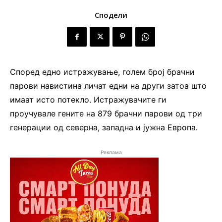
Сподели
Според едно истражување, голем број брачни
парови навистина личат едни на други затоа што
имаат исто потекло. Истражувачите ги
проучувале гените на 879 брачни парови од три
генерации од северна, западна и јужна Европа.
Реклама