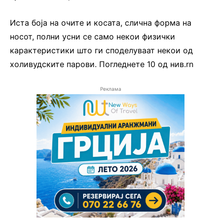
Иста боја на очите и косата, слична форма на
носот, полни усни се само некои физички
карактеристики што ги споделуваат некои од
холивудските парови. Погледнете 10 од нив.rn
Реклама