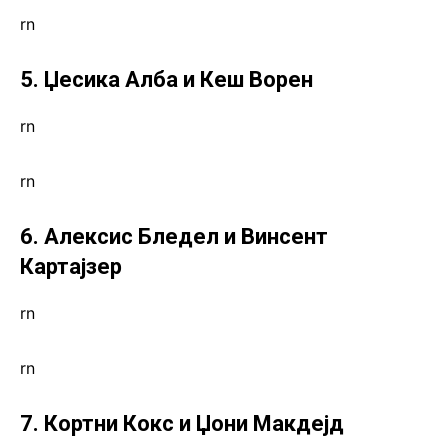
rn
5. Џесика Алба и Кеш Ворен
rn
rn
6. Алексис Бледел и Винсент
Картајзер
rn
rn
7. Кортни Кокс и Џони Макдејд