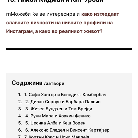
rnМожеби ќе ве интересира и
како изгледаат
славните личности на нивните профили на
Инстаграм, а како во реалниот живот?
Содржина
/затвори
1. Софи Хантер и Бенедикт Камбербач
2. Дилан Спроус и Барбара Палвин
3. Жизел Бундхен и Том Брејди
4. Руни Мара и Хоакин Феникс
5. Џесика Алба и Кеш Ворен
6. Алексис Бледел и Винсент Картајзер
7. Кортни Кокс и Џони Макдејд