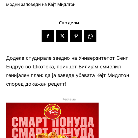
Сподели
Додека студирале заедно на Универзитетот Сент
Ендрус во Шкотска, принцот Вилијам смислил
генијален план: да ја заведе убавата Кејт Мидлтон
според докажан рецепт!
Реклама