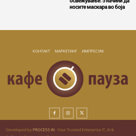
освежување: 5 начини да
носите маскара во боја
КОНТАКТ
МАРКЕТИНГ
ИМПРЕСУМ
Developed by
PROCESS IN
· Your Trusted Enterprise IT, AI &