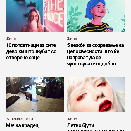
Живот
Живот
10 потсетници за сите
5 вежби за созревање на
девојки што љубат со
целосвесноста што ќе
отворено срце
направат да се
чувствувате подобро
Занимливости
Живот
Мечка крадец
Летно бјути