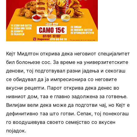
Кејт Мидлтон открива дека неговиот специјалитет
бил болоњезе сос. За време на универзитетските
денови, тој подготвувал разни јадења и секогаш
се обидувал да ја импресионира со неговите
вкусни рецепти. Парот открива дека денес во
нивниот дом, таа е главно задолжена за готвење.
Вилијам вели дека може да подготви чај, но Кејт е
дефинитивно таа што готви. Сепак, тој понекогаш
го воодушевува своето семејство со вкусен
појадок.