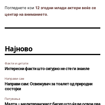
Погледнете кои
12 згодни млади актери веќе се
центар на вниманието
.
Најново
Факти и цитати
Интересни факти што сигурно не сте ги знаеле
Направи сам
Направи сам: Освежувач за тоалет од природни
состојки
Патувања
Малта – медитеранскиот бисер што ќе ве освои ова