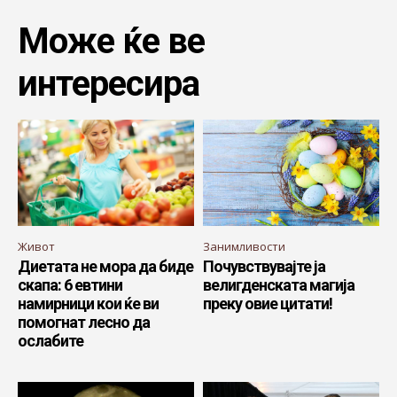
Може ќе ве
интересира
Живот
Занимливости
Диетата не мора да биде
Почувствувајте ја
скапа: 6 евтини
велигденската магија
намирници кои ќе ви
преку овие цитати!
помогнат лесно да
ослабите