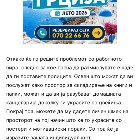
Откако ќе го решите проблемот со работното
биро, следно за кое треба да размислувате е каде
да ги поставите полиците. Освен што можат да ви
послужат како простор за складирање на книги и
папки, можат и да ви ја разубават домашната
канцеларија доколку ги украсите со цвеќиња.
Покрај тоа, можете да му дадете личен шмек на
просторот на тој начин што ќе го украсите со
постери и мотивациски пораки. Со тоа ќе ја
изразите вашата индивидуалност.