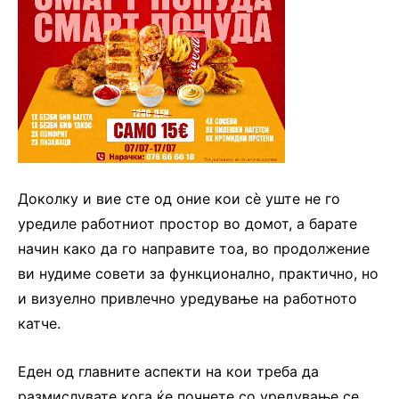
Доколку и вие сте од оние кои сè уште не го
уредиле работниот простор во домот, а барате
начин како да го направите тоа, во продолжение
ви нудиме совети за функционално, практично, но
и визуелно привлечно уредување на работното
катче.
Еден од главните аспекти на кои треба да
размислувате кога ќе почнете со уредување се