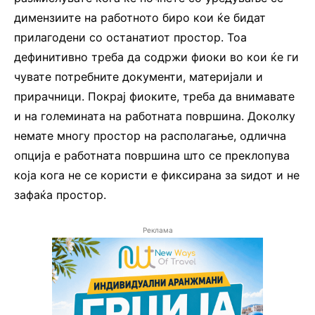
димензиите на работното биро кои ќе бидат
прилагодени со останатиот простор. Тоа
дефинитивно треба да содржи фиоки во кои ќе ги
чувате потребните документи, материјали и
прирачници. Покрај фиоките, треба да внимавате
и на големината на работната површина. Доколку
немате многу простор на располагање, одлична
опција е работната површина што се преклопува
која кога не се користи е фиксирана за ѕидот и не
зафаќа простор.
Реклама