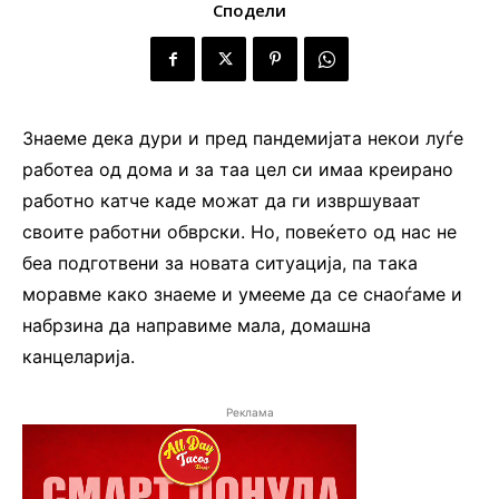
Сподели
Знаеме дека дури и пред пандемијата некои луѓе
работеа од дома и за таа цел си имаа креирано
работно катче каде можат да ги извршуваат
своите работни обврски. Но, повеќето од нас не
беа подготвени за новата ситуација, па така
моравме како знаеме и умееме да се снаоѓаме и
набрзина да направиме мала, домашна
канцеларија.
Реклама