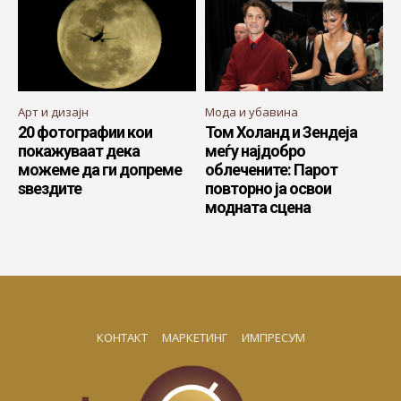
Арт и дизајн
Мода и убавина
20 фотографии кои
Том Холанд и Зендеја
покажуваат дека
меѓу најдобро
можеме да ги допреме
облечените: Парот
ѕвездите
повторно ја освои
модната сцена
КОНТАКТ
МАРКЕТИНГ
ИМПРЕСУМ