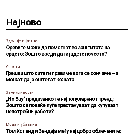
Најново
Здравје и фитнес
Оревите може да помогнат во заштитата на
срцето: Зошто вреди да ги јадете почесто?
Совети
Грешки што сите ги правиме кога се сончаме – а
можат да ја оштетат кожата
Занимливости
„No Buy“ предизвикот е најпопуларниот тренд:
Зошто сè повеќе луѓе престануваат да купуваат
непотребни работи?
Мода и убавина
Том Холанд и Зендеја меѓу најдобро облечените: