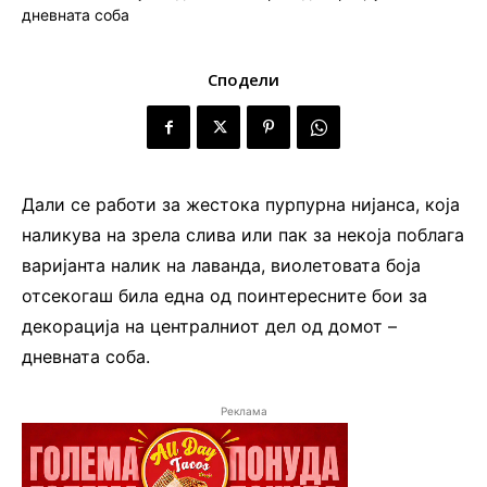
Сподели
Дали се работи за жестока пурпурна нијанса, која
наликува на зрела слива или пак за некоја поблага
варијанта налик на лаванда, виолетовата боја
отсекогаш била една од поинтересните бои за
декорација на централниот дел од домот –
дневната соба.
Реклама