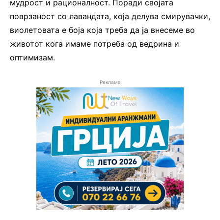
мудрост и рационалност. Поради својата
поврзаност со лавандата, која делува смирувачки,
виолетовата е боја која треба да ја внесеме во
животот кога имаме потреба од ведрина и
оптимизам.
Реклама