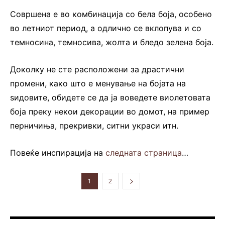
Совршена е во комбинација со бела боја, особено
во летниот период, а одлично се вклопува и со
темносина, темносива, жолта и бледо зелена боја.
Доколку не сте расположени за драстични
промени, како што е менување на бојата на
ѕидовите, обидете се да ја воведете виолетовата
боја преку некои декорации во домот, на пример
перничиња, прекривки, ситни украси итн.
Повеќе инспирација на
следната страница
…
1
2