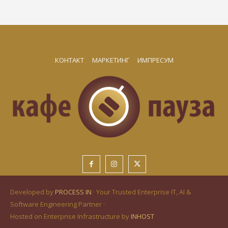
КОНТАКТ
МАРКЕТИНГ
ИМПРЕСУМ
Developed by
PROCESS IN
· Your Trusted Enterprise IT, AI &
Software Engineering Partner ·
Hosted on Enterprise Infrastructure by
INHOST