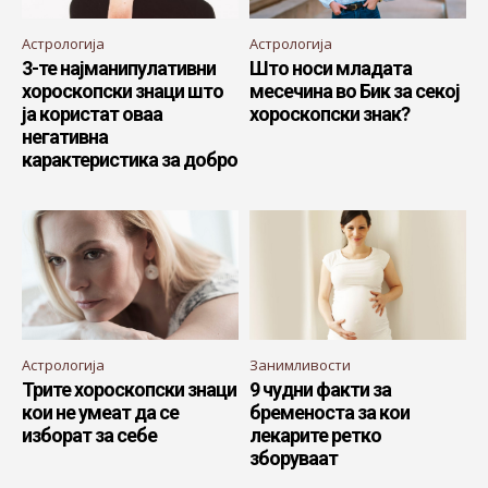
Астрологија
Астрологија
3-те најманипулативни
Што носи младата
хороскопски знаци што
месечина во Бик за секој
ја користат оваа
хороскопски знак?
негативна
карактеристика за добро
Астрологија
Занимливости
Трите хороскопски знаци
9 чудни факти за
кои не умеат да се
бременоста за кои
изборат за себе
лекарите ретко
зборуваат