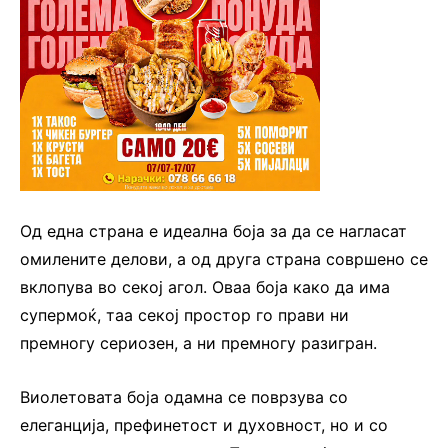
Од една страна е идеална боја за да се нагласат
омилените делови, а од друга страна совршено се
вклопува во секој агол. Оваа боја како да има
супермоќ, таа секој простор го прави ни
премногу сериозен, а ни премногу разигран.
Виолетовата боја одамна се поврзува со
елеганција, префинетост и духовност, но и со