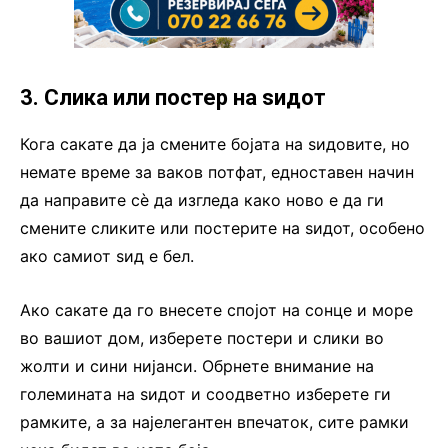
3. Слика или постер на ѕидот
Кога сакате да ја смените бојата на ѕидовите, но
немате време за ваков потфат, едноставен начин
да направите сè да изгледа како ново е да ги
смените сликите или постерите на ѕидот, особено
ако самиот ѕид е бел.
Ако сакате да го внесете спојот на сонце и море
во вашиот дом, изберете постери и слики во
жолти и сини нијанси. Обрнете внимание на
големината на ѕидот и соодветно изберете ги
рамките, а за најелегантен впечаток, сите рамки