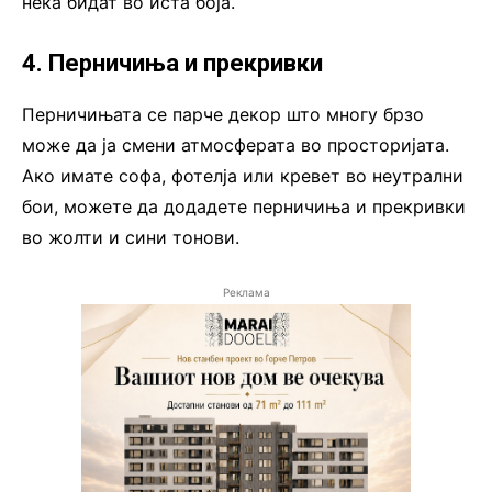
нека бидат во иста боја.
4. Перничиња и прекривки
Перничињата се парче декор што многу брзо
може да ја смени атмосферата во просторијата.
Ако имате софа, фотелја или кревет во неутрални
бои, можете да додадете перничиња и прекривки
во жолти и сини тонови.
Реклама