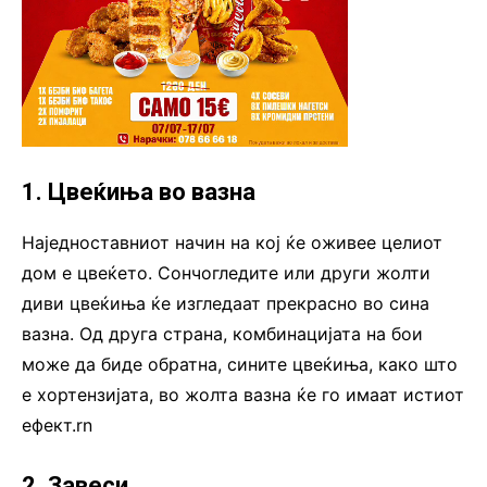
1. Цвеќиња во вазна
Наједноставниот начин на кој ќе оживее целиот
дом е цвеќето. Сончогледите или други жолти
диви цвеќиња ќе изгледаат прекрасно во сина
вазна. Од друга страна, комбинацијата на бои
може да биде обратна, сините цвеќиња, како што
е хортензијата, во жолта вазна ќе го имаат истиот
ефект.rn
2. Завеси