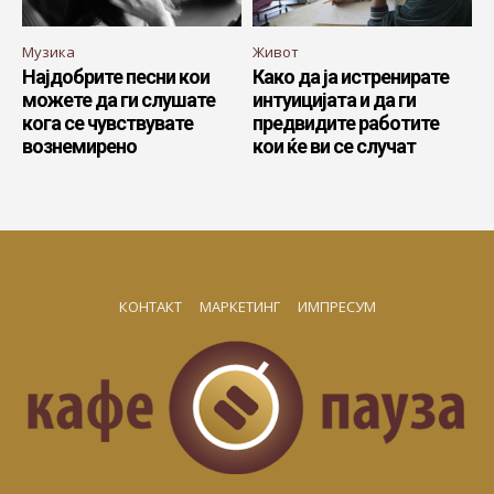
Музика
Живот
Најдобрите песни кои
Како да ја истренирате
можете да ги слушате
интуицијата и да ги
кога се чувствувате
предвидите работите
вознемирено
кои ќе ви се случат
КОНТАКТ
МАРКЕТИНГ
ИМПРЕСУМ