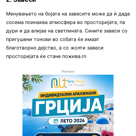
Менувањето на бојата на завесите може да ѝ даде
сосема поинаква атмосфера во просторијата, па
дури и да влијае на светлината. Сините завеси со
пригушени тонови во собата ќе имаат
благотворно дејство, а со жолти завеси
просторијата ќе стане пожива.rn
Реклама