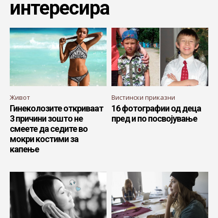
интересира
Живот
Вистински приказни
Гинеколозите откриваат
16 фотографии од деца
3 причини зошто не
пред и по посвојување
смеете да седите во
мокри костими за
капење