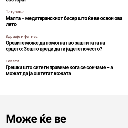
Патувања
Малта – медитеранскиот бисер што ќе ве освои ова
лето
Здравје и фитнес
Оревите може да помогнат во заштитата на
срцето: Зошто вреди да ги јадете почесто?
Совети
Грешки што сите ги правиме кога се сончаме – а
можат да ја оштетат кожата
Може ќе ве