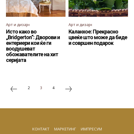
Арт и дизајн
Арт и дизајн
Исто како во
Каланхое: Прекрасно
„Bridgerton“: Дворови и
цвеќе што може да биде
ентериери кои ќе ги
и совршен подарок
воодушеват
обожавателите на хит
серијата
2
3
4
КОНТАКТ
МАРКЕТИНГ
ИМПРЕСУМ