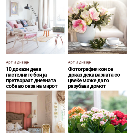
Арт и дизајн
Арт и дизајн
10 докази дека
Фотографии кои се
пастелните бои ја
доказ дека вазната со
претвораат дневната
цвеќе може да го
соба во оаза на мирот
разубави домот