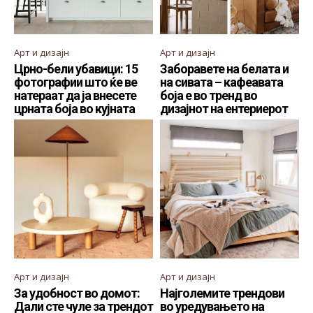
Арт и дизајн
Арт и дизајн
Црно-бели убавици: 15
Заборавете на белата и
фотографии што ќе ве
на сивата – кафеавата
натераат да ја внесете
боја е во тренд во
црната боја во кујната
дизајнот на ентериерот
Арт и дизајн
Арт и дизајн
За удобност во домот:
Најголемите трендови
Дали сте чуле за трендот
во уредувањето на