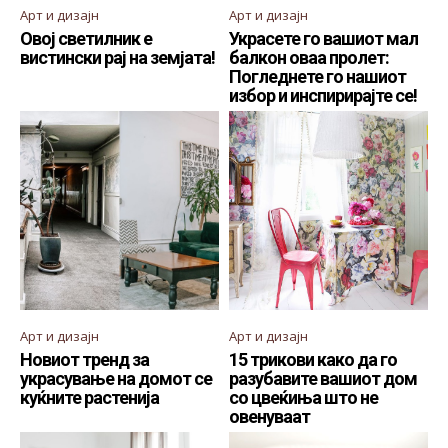
Арт и дизајн
Арт и дизајн
Овој светилник е
Украсете го вашиот мал
вистински рај на земјата!
балкон оваа пролет:
Погледнете го нашиот
избор и инспирирајте се!
Арт и дизајн
Арт и дизајн
Новиот тренд за
15 трикови како да го
украсување на домот се
разубавите вашиот дом
куќните растенија
со цвеќиња што не
овенуваат