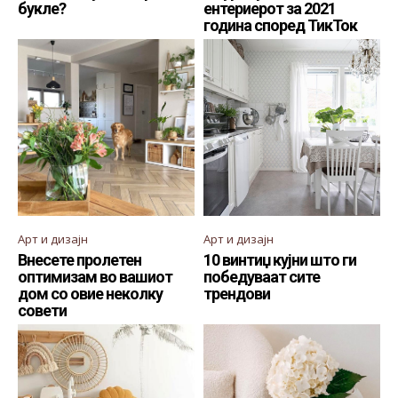
букле?
ентериерот за 2021
година според ТикТок
Арт и дизајн
Арт и дизајн
Внесете пролетен
10 винтиџ кујни што ги
оптимизам во вашиот
победуваат сите
дом со овие неколку
трендови
совети