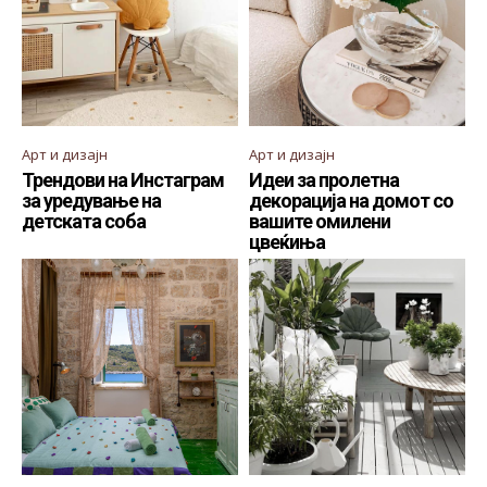
Арт и дизајн
Арт и дизајн
Трендови на Инстаграм
Идеи за пролетна
за уредување на
декорација на домот со
детската соба
вашите омилени
цвеќиња