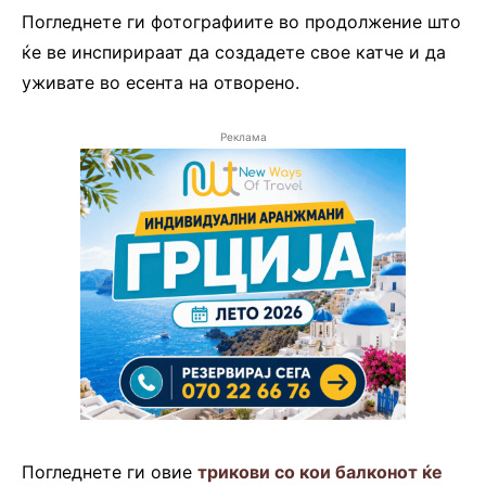
Погледнете ги фотографиите во продолжение што
ќе ве инспирираат да создадете свое катче и да
уживате во есента на отворено.
Реклама
Погледнете ги овие
трикови со кои балконот ќе