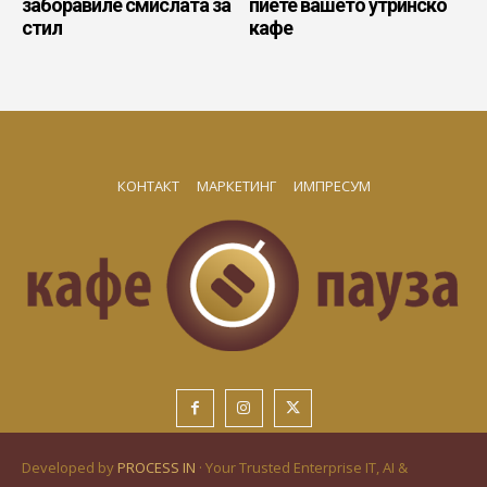
заборавиле смислата за
пиете вашето утринско
стил
кафе
КОНТАКТ
МАРКЕТИНГ
ИМПРЕСУМ
Developed by
PROCESS IN
· Your Trusted Enterprise IT, AI &