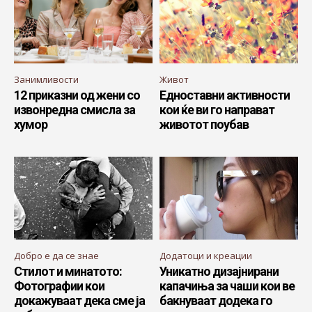
Занимливости
Живот
12 приказни од жени со
Едноставни активности
извонредна смисла за
кои ќе ви го направат
хумор
животот поубав
Добро е да се знае
Додатоци и креации
Стилот и минатото:
Уникатно дизајнирани
Фотографии кои
капачиња за чаши кои ве
докажуваат дека сме ја
бакнуваат додека го