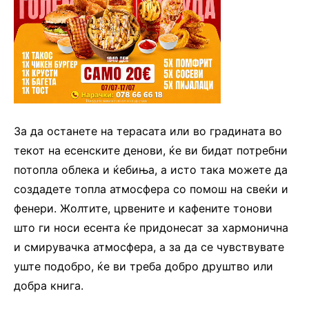
За да останете на терасата или во градината во
текот на есенските денови, ќе ви бидат потребни
потопла облека и ќебиња, а исто така можете да
создадете топла атмосфера со помош на свеќи и
фенери. Жолтите, црвените и кафените тонови
што ги носи есента ќе придонесат за хармонична
и смирувачка атмосфера, а за да се чувствувате
уште подобро, ќе ви треба добро друштво или
добра книга.