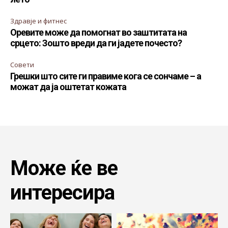
Здравје и фитнес
Оревите може да помогнат во заштитата на
срцето: Зошто вреди да ги јадете почесто?
Совети
Грешки што сите ги правиме кога се сончаме – а
можат да ја оштетат кожата
Може ќе ве
интересира