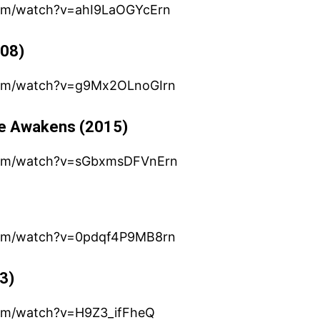
com/watch?v=ahI9LaOGYcErn
008)
com/watch?v=g9Mx2OLnoGIrn
ce Awakens (2015)
com/watch?v=sGbxmsDFVnErn
com/watch?v=0pdqf4P9MB8rn
03)
com/watch?v=H9Z3_ifFheQ