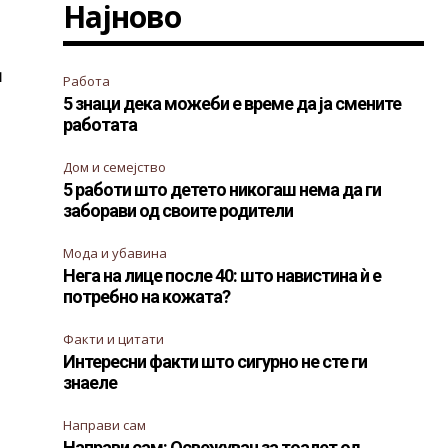
Најново
и
Работа
5 знаци дека можеби е време да ја смените
работата
Дом и семејство
5 работи што детето никогаш нема да ги
заборави од своите родители
Мода и убавина
Нега на лице после 40: што навистина ѝ е
потребно на кожата?
Факти и цитати
Интересни факти што сигурно не сте ги
знаеле
Направи сам
Направи сам: Освежувач за тоалет од