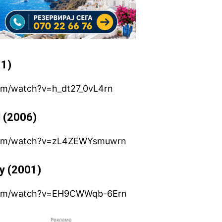
11)
om/watch?v=h_dt27_0vL4rn
l (2006)
.com/watch?v=zL4ZEWYsmuwrn
ry (2001)
.com/watch?v=EH9CWWqb-6Ern
Реклама