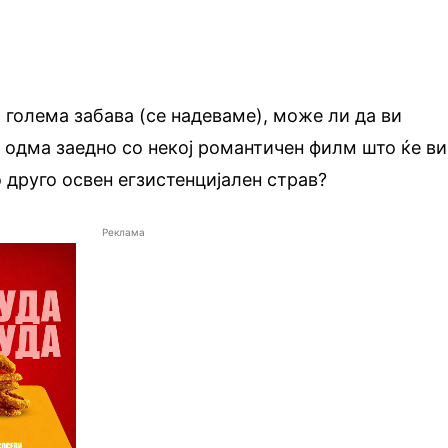
а голема забава (се надеваме), може ли да ви
одма заедно со некој романтичен филм што ќе ви
 друго освен егзистенцијален страв?
Реклама