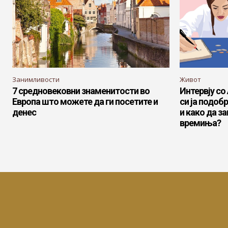
Занимливости
Живот
7 средновековни знаменитости во
Интервју со
Европа што можете да ги посетите и
си ја подоб
денес
и како да з
времиња?