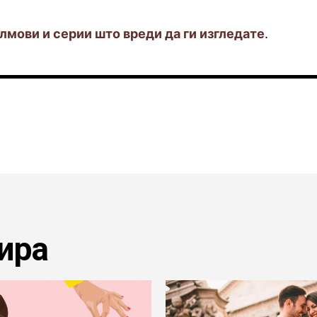
мови и серии што вреди да ги изгледате
.
ира