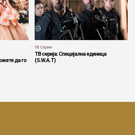
ТВ Серии
ТВ серија: Специјална единица
ожете да го
(S.W.A.T)