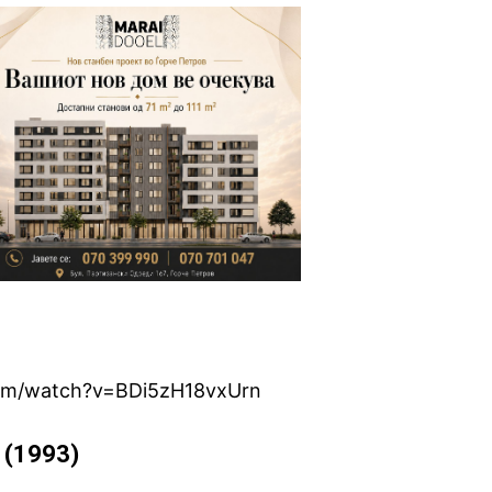
com/watch?v=BDi5zH18vxUrn
e (1993)