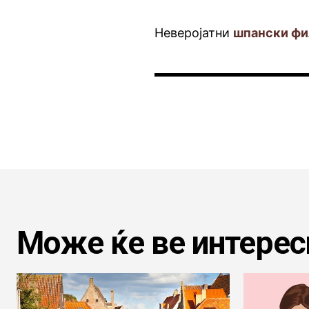
Неверојатни
шпански фил
Може ќе ве интерес