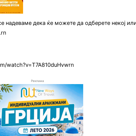
се надеваме дека ќе можете да одберете некој ил
.rn
com/watch?v=T7A810duHvwrn
Реклама