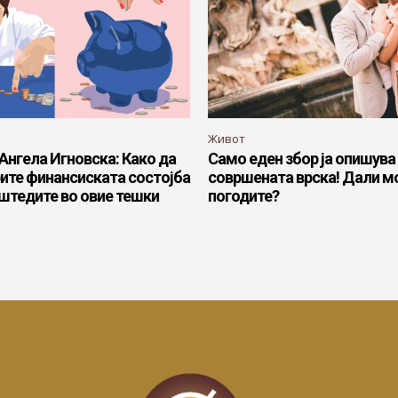
Живот
 Ангела Игновска: Како да
Само еден збор ја опишува
рите финансиската состојба
совршената врска! Дали м
аштедите во овие тешки
погодите?