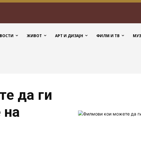
ВОСТИ
ЖИВОТ
АРТ И ДИЗАЈН
ФИЛМ И ТВ
МУ
е да ги
 на