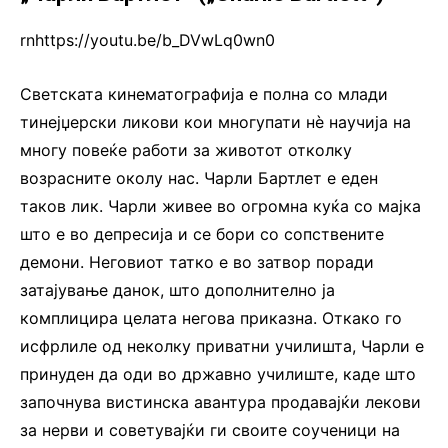
rnhttps://youtu.be/b_DVwLq0wn0
Светската кинематографија е полна со млади
тинејџерски ликови кои многупати нè научија на
многу повеќе работи за животот отколку
возрасните околу нас. Чарли Бартлет е еден
таков лик. Чарли живее во огромна куќа со мајка
што е во депресија и се бори со сопствените
демони. Неговиот татко е во затвор поради
затајување данок, што дополнително ја
комплицира целата негова приказна. Откако го
исфрлиле од неколку приватни училишта, Чарли е
принуден да оди во државно училиште, каде што
започнува вистинска авантура продавајќи лекови
за нерви и советувајќи ги своите соученици на