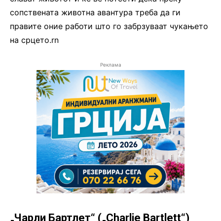
сопствената животна авантура треба да ги
правите оние работи што го забрзуваат чукањето
на срцето.rn
Реклама
„Чарли Бартлет“ („Charlie Bartlett“)