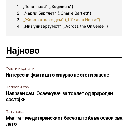
„Почетници“ („Beginners“)
„Чарли Бартлет“ („Charlie Bartlett“)
„Животот како дом“ („Life as a House“)
„Низ универзумот“ („Across the Universe “)
Најново
Факти и цитати
Интересни факти што сигурно не сте ги знаеле
Направи сам
Направи сам: Освежувач за тоалет од природни
состојки
Патувања
Малта – медитеранскиот бисер што ќе ве освои ова
лето