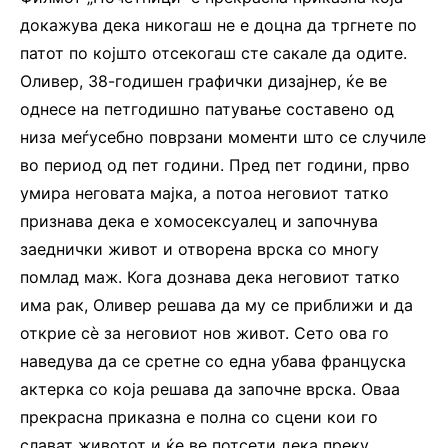
докажува дека никогаш не е доцна да тргнете по
патот по којшто отсекогаш сте сакале да одите.
Оливер, 38-годишен графички дизајнер, ќе ве
однесе на петгодишно патување составено од
низа меѓусебно поврзани моменти што се случиле
во период од пет години. Пред пет години, прво
умира неговата мајка, а потоа неговиот татко
признава дека е хомосексуалец и започнува
заеднички живот и отворена врска со многу
помлад маж. Кога дознава дека неговиот татко
има рак, Оливер решава да му се приближи и да
открие сè за неговиот нов живот. Сето ова го
наведува да се сретне со една убава француска
актерка со која решава да започне врска. Оваа
прекрасна приказна е полна со сцени кои го
слават животот и ќе ве потсети дека преку