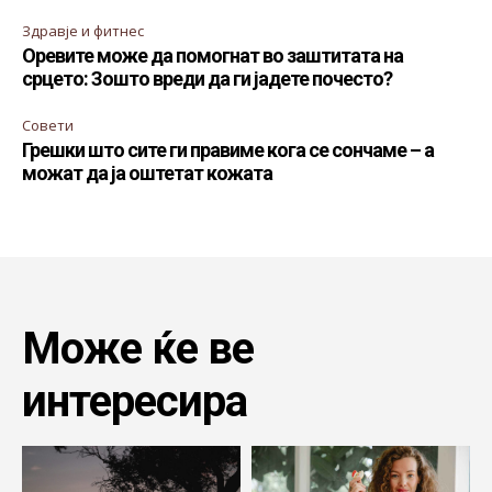
Здравје и фитнес
Оревите може да помогнат во заштитата на
срцето: Зошто вреди да ги јадете почесто?
Совети
Грешки што сите ги правиме кога се сончаме – а
можат да ја оштетат кожата
Може ќе ве
интересира