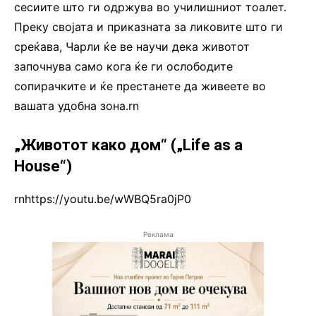
сесиите што ги одржува во училишниот тоалет.
Преку својата и приказната за ликовите што ги
среќава, Чарли ќе ве научи дека животот
започнува само кога ќе ги ослободите
сопирачките и ќе престанете да живеете во
вашата удобна зона.rn
„Животот како дом“ („Life as a
House“)
rnhttps://youtu.be/wWBQ5ra0jP0
Реклама