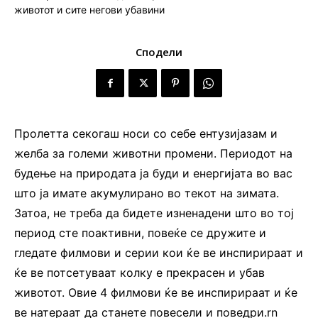
Сподели
Пролетта секогаш носи со себе ентузијазам и
желба за големи животни промени. Периодот на
будење на природата ја буди и енергијата во вас
што ја имате акумулирано во текот на зимата.
Затоа, не треба да бидете изненадени што во тој
период сте поактивни, повеќе се дружите и
гледате филмови и серии кои ќе ве инспирираат и
ќе ве потсетуваат колку е прекрасен и убав
животот. Овие 4 филмови ќе ве инспирираат и ќе
ве натераат да станете повесели и поведри.rn