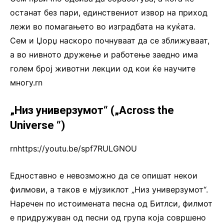
останат без пари, единствениот извор на приход
лежи во помагањето во изградбата на куќата.
Сем и Џорџ наскоро почнуваат да се зближуваат,
а во нивното дружење и работење заедно има
голем број животни лекции од кои ќе научите
многу.rn
„Низ универзумот“ („Across the
Universe “)
rnhttps://youtu.be/spf7RULGNOU
Едноставно е невозможно да се опишат некои
филмови, а таков е мјузиклот „Низ универзумот“.
Наречен по истоимената песна од Битлси, филмот
е придружуван од песни од група која совршено