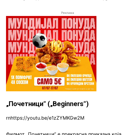
Реклама
„Почетници“ („Beginners“)
rnhttps://youtu.be/e1zZYMKGw2M
Филмот „Почетници“ е прекрасна приказна која