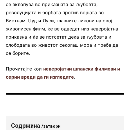
се вклопува во приказната за љубовта,
револуцијата и борбата против војната во
Виетнам. Џуд и Луси, главните ликови на овој
живописен филм, ќе ве одведат низ неверојатна
приказна и ќе ве потсетат дека за љубовта и
слободата во животот секогаш мора и треба да
се борите.
Прочитајте кои
неверојатни шпански филмови и
серии вреди да ги изгледате
.
Содржина
/затвори