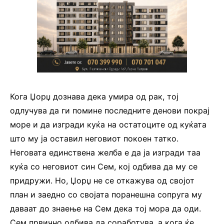
Кога Џорџ дознава дека умира од рак, тој
одлучува да ги помине последните денови покрај
море и да изгради куќа на остатоците од куќата
што му ја оставил неговиот покоен татко.
Неговата единствена желба е да ја изгради таа
куќа со неговиот син Сем, кој одбива да му се
придружи. Но, Џорџ не се откажува од својот
план и заедно со својата поранешна сопруга му
даваат до знаење на Сем дека тој мора да оди.
Сем првично одбива да соработува, а кога ќе