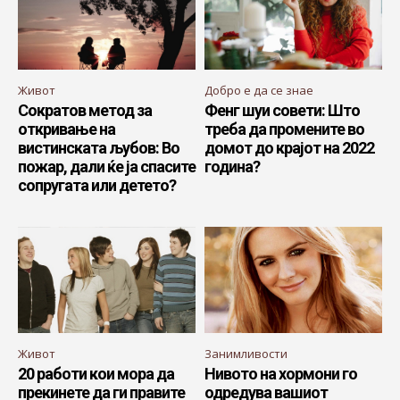
Живот
Добро е да се знае
Сократов метод за
Фенг шуи совети: Што
откривање на
треба да промените во
вистинската љубов: Во
домот до крајот на 2022
пожар, дали ќе ја спасите
година?
сопругата или детето?
Живот
Занимливости
20 работи кои мора да
Нивото на хормони го
прекинете да ги правите
одредува вашиот