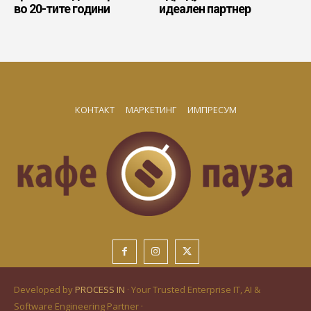
во 20-тите години
идеален партнер
КОНТАКТ
МАРКЕТИНГ
ИМПРЕСУМ
Developed by
PROCESS IN
· Your Trusted Enterprise IT, AI &
Software Engineering Partner ·