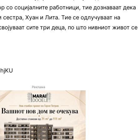
ор со социјалните работници, тие дознаваат дека
 сестра, Хуан и Лита. Тие се одлучуваат на
својуваат сите три деца, по што нивниот живот се
1hjKU
Реклама