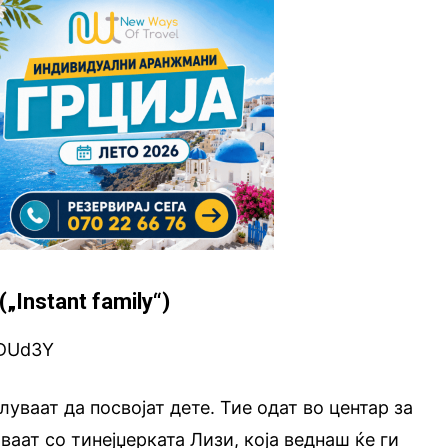
„Instant family“)
3DUd3Y
уваат да посвојат дете. Тие одат во центар за
аат со тинејџерката Лизи, која веднаш ќе ги