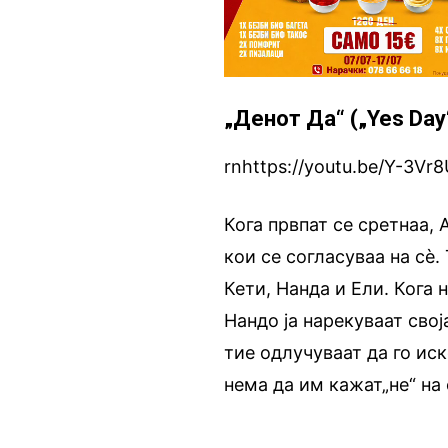
„Денот Да“ („Yes Day
rnhttps://youtu.be/Y-3Vr
Кога првпат се сретнаа,
кои се согласуваа на сè.
Кети, Нанда и Ели. Кога 
Нандо ја нарекуваат свој
тие одлучуваат да го ис
нема да им кажат„не“ на 