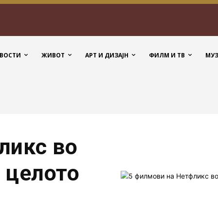
ВОСТИ
ЖИВОТ
АРТ И ДИЗАЈН
ФИЛМ И ТВ
МУ
ликс во
 целото