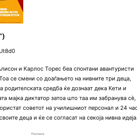
“)
8Ut8d0
 Алисон и Карлос Торес беа спонтани авантуристи
 Тоа се смени со доаѓањето на нивните три деца,
на родителската средба ќе дознаат дека Кети и
ата мајка диктатор затоа што таа им забранува сè,
користат советот на училишниот персонал и 24 ча
своите деца и ќе се согласат на секоја нивна идеја
Реклама