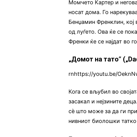
Момчето Картер и негова
носат дома. Го нарекува
Бенџамин Френклин, кој 
од луѓето. Ова ќе се по
Френки ќе се најдат во г
„Домот на тато“ („Da
rnhttps://youtu.be/Oekn
Кога се вљубил во своја
засакал и нејзините деца
сè што може за да ги пр
нивниот биолошки татко 