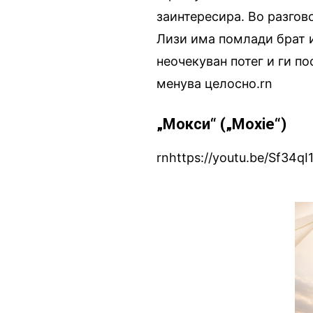
заинтересира. Во разгов
Лизи има помлади брат и
неочекуван потег и ги по
менува целосно.rn
„Мокси“ („Moxie“)
rnhttps://youtu.be/Sf34qI