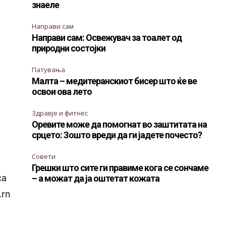
знаеле
Направи сам
Направи сам: Освежувач за тоалет од
природни состојки
Патувања
Малта – медитеранскиот бисер што ќе ве
освои ова лето
Здравје и фитнес
Оревите може да помогнат во заштитата на
срцето: Зошто вреди да ги јадете почесто?
Совети
Грешки што сите ги правиме кога се сончаме
са
– а можат да ја оштетат кожата
.rn