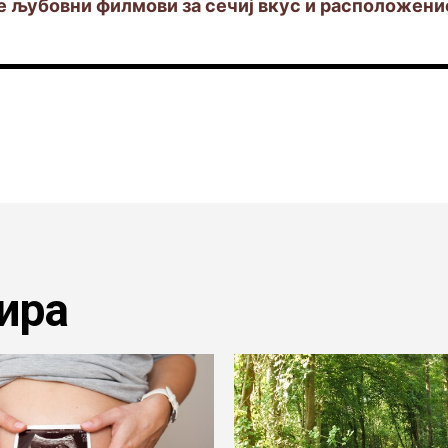
е љубовни филмови за сечиј вкус и расположени
ира