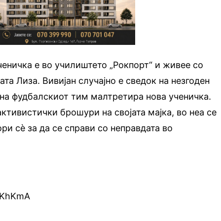
ученичка е во училиштето „Рокпорт“ и живее со
ата Лиза. Вивијан случајно е сведок на незгоден
 на фудбалскиот тим малтретира нова ученичка.
 активистички брошури на својата мајка, во неа се
ори сè за да се справи со неправдата во
vSKhKmA