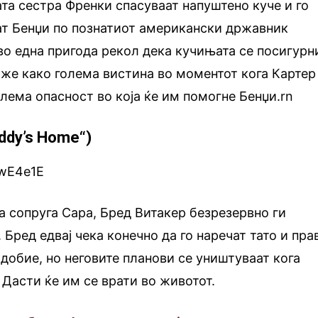
та сестра Френки спасуваат напуштено куче и го
ат Бенџи по познатиот американски државник
во една пригода рекол дека кучињата се посигурн
каже како голема вистина во моментот кога Картер
олема опасност во која ќе им помогне Бенџи.rn
ddy’s Home“)
NwE4e1E
та сопруга Сара, Бред Витакер безрезервно ги
. Бред едвај чека конечно да го наречат тато и пра
идобие, но неговите планови се уништуваат кога
Дасти ќе им се врати во животот.