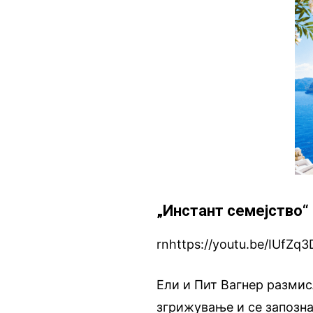
„Инстант семејство“ (
rnhttps://youtu.be/IUfZq
Ели и Пит Вагнер размисл
згрижување и се запознав