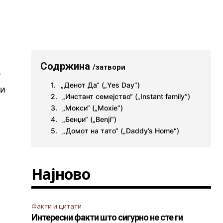
Содржина
/затвори
е
„Денот Да“ („Yes Day“)
 и
„Инстант семејство“ („Instant family“)
„Мокси“ („Moxie“)
„Бенџи“ („Benji“)
„Домот на тато“ („Daddy’s Home“)
Најново
Факти и цитати
Интересни факти што сигурно не сте ги