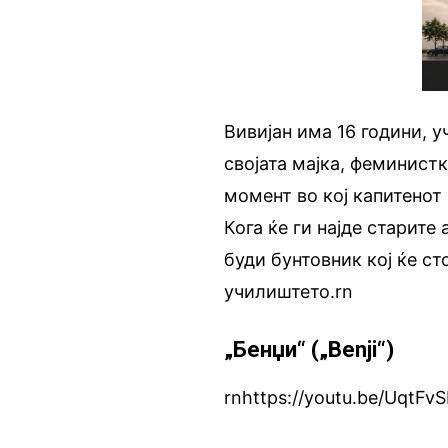
Вивијан има 16 години, 
својата мајка, феминистк
момент во кој капитенот
Кога ќе ги најде старите
буди бунтовник кој ќе ст
училиштето.rn
„Бенџи“ („Benji“)
rnhttps://youtu.be/UqtF