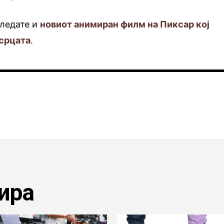
гледате и
новиот анимиран филм на Пиксар кој
 срцата
.
ира