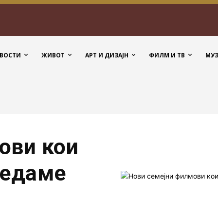
ВОСТИ
ЖИВОТ
АРТ И ДИЗАЈН
ФИЛМ И ТВ
МУ
ови кои
ледаме