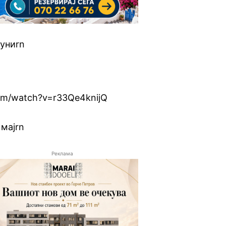
јуниrn
om/watch?v=r33Qe4knijQ
 мајrn
Реклама