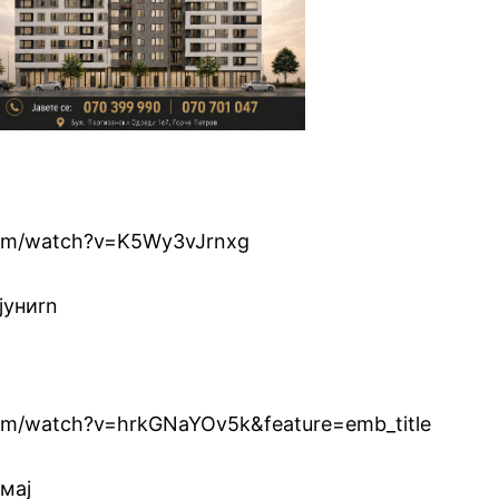
com/watch?v=K5Wy3vJrnxg
јуниrn
om/watch?v=hrkGNaYOv5k&feature=emb_title
 мај