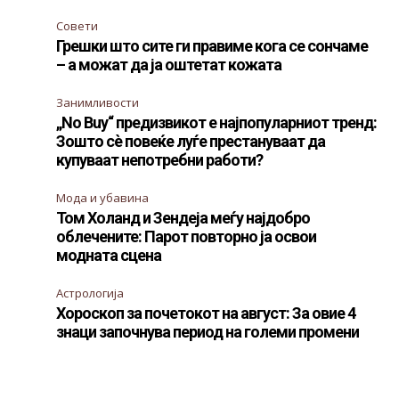
Совети
Грешки што сите ги правиме кога се сончаме
– а можат да ја оштетат кожата
Занимливости
„No Buy“ предизвикот е најпопуларниот тренд:
Зошто сè повеќе луѓе престануваат да
купуваат непотребни работи?
Мода и убавина
Том Холанд и Зендеја меѓу најдобро
облечените: Парот повторно ја освои
модната сцена
Астрологија
Хороскоп за почетокот на август: За овие 4
знаци започнува период на големи промени