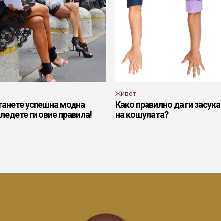
Живот
танете успешна модна
Како правилно да ги засука
ледете ги овие правила!
на кошулата?