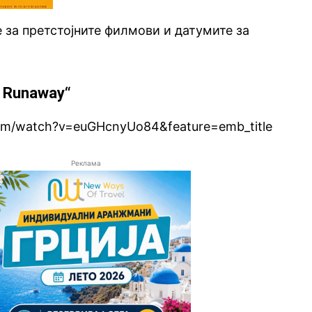
е за претстојните филмови и датумите за
he Runaway“
com/watch?v=euGHcnyUo84&feature=emb_title
Реклама