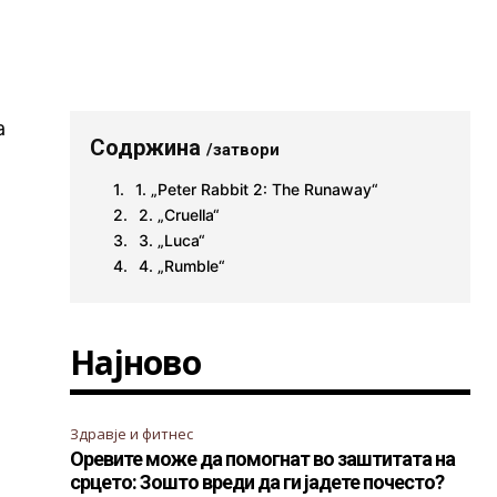
а
Содржина
/затвори
1. „Peter Rabbit 2: The Runaway“
2. „Cruella“
3. „Luca“
4. „Rumble“
Најново
Здравје и фитнес
Оревите може да помогнат во заштитата на
срцето: Зошто вреди да ги јадете почесто?