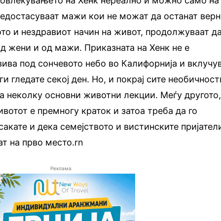
ровлекувањето на Хенк нереално и можно само на
 недостасуваат мажи кои не можат да останат вер
вото и нездравиот начин на живот, продолжуваат д
 жени и од мажи. Приказната на Хенк не е
двива под сончевото небо во Калифорнија и вклучу
ги гледате секој ден. Но, и покрај сите необичност
 на неколку основни животни лекции. Меѓу другото
ивотот е премногу краток и затоа треба да го
сакате и дека семејството и вистинските пријател
ат на прво место.rn
Реклама