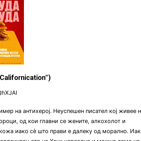
alifornication“)
QhXJAI
имер на антихерој. Неуспешен писател кој живее 
ороци, од кои главни се жените, алкохолот и
д кожа иако сè што прави е далеку од морално. Иа