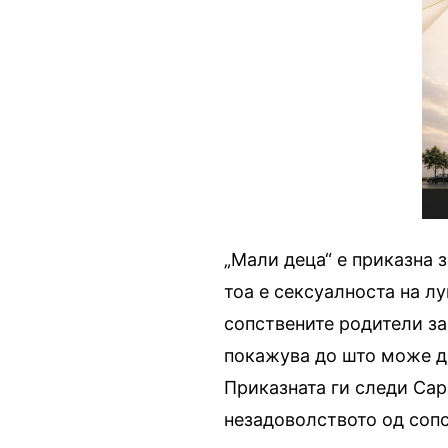
„Мали деца“ е приказна з
тоа е сексуалноста на л
сопствените родители за
покажува до што може да
Приказната ги следи Сар
незадоволството од сопс