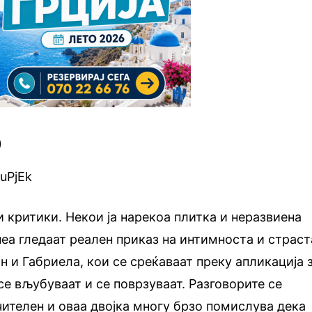
)
TuPjEk
 критики. Некои ја нарекоа плитка и неразвиена
неа гледаат реален приказ на интимностa и страст
н и Габриела, кои се среќаваат преку апликација 
е вљубуваат и се поврзуваат. Разговорите се
чителен и оваа двојка многу брзо помислува дека