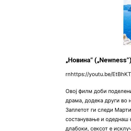
„Новина“ („Newness“
rnhttps://youtu.be/EtBhK
Овој филм доби поделени
драма, додека други во 
Заплетот ги следи Марти
состанување и одеднаш с
длабоки, сексот е исклу