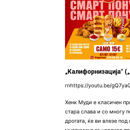
„Калифорнизација“ („C
rnhttps://youtu.be/gQ7ya
Хенк Муди е класичен пр
стара слава и со многу п
дрогата, ќе ви влезе по