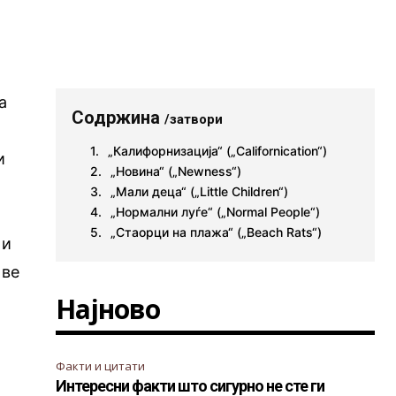
а
Содржина
/затвори
„Калифорнизација“ („Californication“)
и
„Новина“ („Newness“)
„Мали деца“ („Little Children“)
„Нормални луѓе“ („Normal People“)
„Стаорци на плажа“ („Beach Rats“)
 и
 ве
Најново
Факти и цитати
Интересни факти што сигурно не сте ги