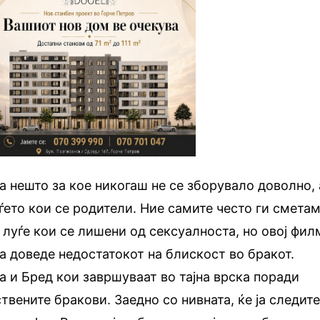
а нешто за кое никогаш не се зборувало доволно, 
уѓето кои се родители. Ние самите често ги смета
 луѓе кои се лишени од сексуалноста, но овој фил
 доведе недостатокот на блискост во бракот.
а и Бред кои завршуваат во тајна врска поради
твените бракови. Заедно со нивната, ќе ја следит