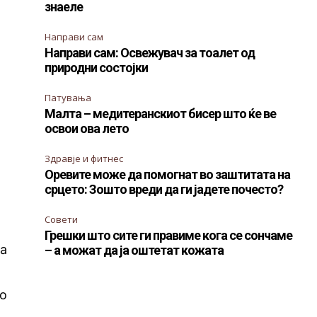
знаеле
Направи сам
Направи сам: Освежувач за тоалет од
природни состојки
Патувања
Малта – медитеранскиот бисер што ќе ве
освои ова лето
Здравје и фитнес
Оревите може да помогнат во заштитата на
срцето: Зошто вреди да ги јадете почесто?
Совети
Грешки што сите ги правиме кога се сончаме
на
– а можат да ја оштетат кожата
ко