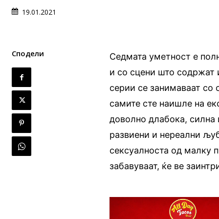
19.01.2021
Сподели
Седмата уметност е полн
и со сцени што содржат 
серии се занимаваат со 
самите сте наишле на ек
доволно длабока, силна 
развиени и нереални љуб
сексуалноста од малку п
забавуваат, ќе ве заинтр