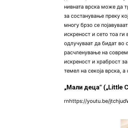
нивната врска може да т
за состанување преку кој
многу брзо се појавуваа
искреност и сето тоа ги 
одлучуваат да бидат во 
расчленување на совреме
искреност и храброст за
темел на секоја врска, а
„Мали деца“ („Little C
rnhttps://youtu.be/jtchju