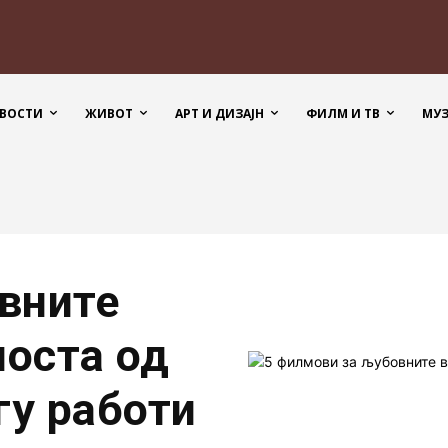
ВОСТИ
ЖИВОТ
АРТ И ДИЗАЈН
ФИЛМ И ТВ
МУ
вните
носта од
гу работи