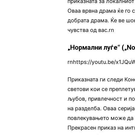
приказната за локалниот 
Оваа врвна драма ќе го 
добрата драма. Ќе ве шо
чувства од вас.rn
„Нормални луѓе“ („No
rnhttps://youtu.be/x1JQu
Приказната ги следи Кон
светови кои се преплету
љубов, привлечност и по
на разделба. Оваа сериј
повлекувањето може да г
Прекрасен приказ на инт