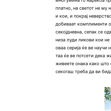
многумина го нарекоа п
платно, на светот не му
и кои, и покрај неверст
добиваат комплименти од
секојдневна, сепак се о
низа луди ликови кои не 
оваа серија ќе ве научи
таа ќе ве потсети дека ж
живеете онака како што 
секогаш треба да ви бид