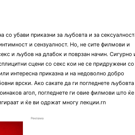
а со убави приказни за љубовта и за сексуалност
интимност и сензуалност. Но, не сите филмови и
секс и љубов на длабок и поврзан начин. Сигурно 
сплицитни сцени со секс кои не се придружени со
или интересна приказна и на недоволно добро
овни врски. Ако сакате да ги погледнете љубовта
оинаков агол, погледнете ги овие филмови што ќе
игираат и ќе ви одржат многу лекции.rn
Реклама