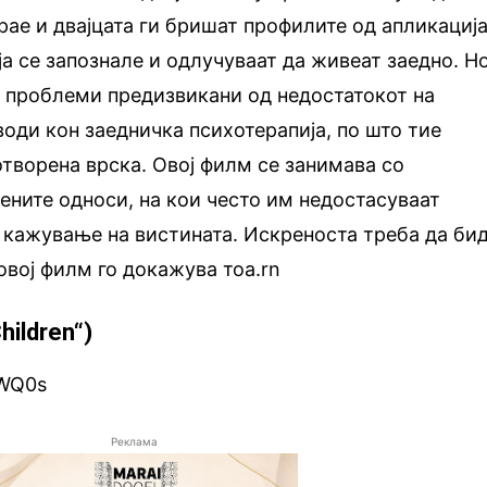
рае и двајцата ги бришат профилите од апликациј
а се запознале и одлучуваат да живеат заедно. Но
т проблеми предизвикани од недостатокот на
води кон заедничка психотерапија, по што тие
отворена врска. Овој филм се занимава со
ните односи, на кои често им недостасуваат
 кажување на вистината. Искреноста треба да би
 овој филм го докажува тоа.rn
hildren“)
dWQ0s
Реклама