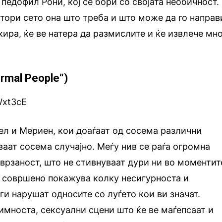
педофил Рони, кој се бори со својата необичност.
стори сето она што треба и што може да го направ
кира, ќе ве натера да размислите и ќе извлече мн
rmal People“)
Wxt3cE
ел и Мериен, кои доаѓаат од сосема различни
ваат сосема случајно. Меѓу нив се раѓа огромна
врзаност, што не стивнуваат дури ни во моментит
а совршено покажува колку несигурноста и
и нарушат односите со луѓето кои ви значат.
имноста, сексуални сцени што ќе ве маѓепсаат и