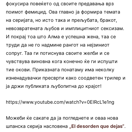
фокусира повеќето од своите предавања врз
поимот фемицид. Ова главно ја формира темата
на серијата, но исто така и прељубата, бракот,
невозвратената љубов и имплицитниот сексизам.
И покрај тоа што Алма е успешна жена, таа се
труди да не го надмине рангот на нејзиниот
сопруг. Таа ги потиснува своите желби и се
чувствува виновна кога конечно ќе ги испушти
тие окови. Приказната понатаму има неколку
изненадувачки пресврти како соодветен трилер и
ја држи публиката љубопитна до крајот!
https://www.youtube.com/watch?v=0ElRcL1e1ng
Можеби ќе сакате да ја погледнете и оваа нова
шпанска серија насловена
„El desorden que dejas“
.