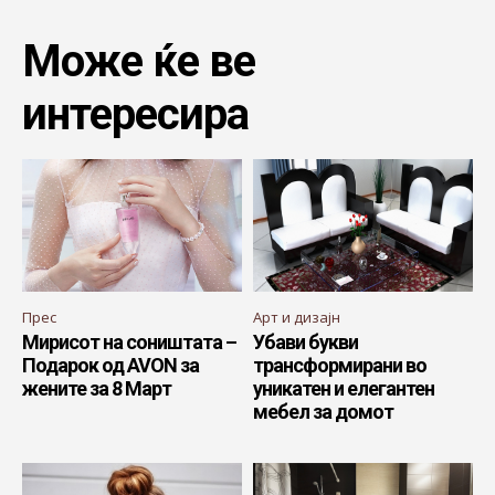
Може ќе ве
интересира
Прес
Арт и дизајн
Мирисот на сoништата –
Убави букви
Подарок од AVON за
трансформирани во
жените за 8 Март
уникатен и елегантен
мебел за домот