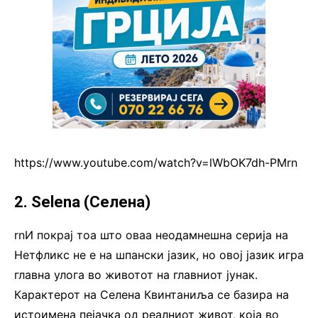
https://www.youtube.com/watch?v=lWbOK7dh-PMrn
2. Selena (Селена)
rnИ покрај тоа што оваа неодамнешна серија на
Нетфликс не е на шпански јазик, но овој јазик игра
главна улога во животот на главниот јунак.
Карактерот на Селена Квинтаниља се базира на
истоимена пејачка од реалниот живот, која во