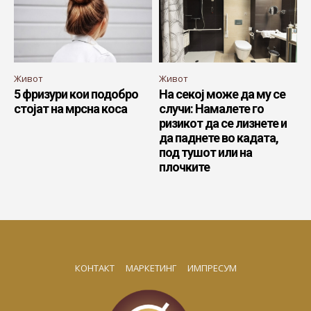
Живот
Живот
5 фризури кои подобро
На секој може да му се
стојат на мрсна коса
случи: Намалете го
ризикот да се лизнете и
да паднете во кадата,
под тушот или на
плочките
КОНТАКТ
МАРКЕТИНГ
ИМПРЕСУМ