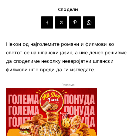
Сподели
Некои од најголемите романи и филмови во
светот се на шпански јазик, а ние денес решивме
да споделиме неколку неверојатни шпански
филмови што вреди да ги изгледате.
Реклама