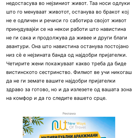
недостасува во нејзиниот живот. Таа носи одлуки
што го менуваат животот, останува во бракот кој
не е одличен и речиси го саботира својот живот
принудувајќи се на некои работи што навистина
не ги сака и продолжува да живее и други благи
авантури. Она што навистина останува постојано
низ сè е нејзината банда од најдобри пријателки.
Четирите жени покажуваат какво треба да биде
вистинското сестринство. Филмот ве учи никогаш
да не ги земате вашите најдобри пријателки
здраво за готово, но и да излезете од вашата зона
на комфор и да го следите вашето срце.
Реклама