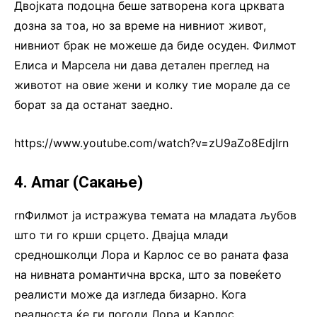
Двојката подоцна беше затворена кога црквата
дозна за тоа, но за време на нивниот живот,
нивниот брак не можеше да биде осуден. Филмот
Елиса и Марсела ни дава детален преглед на
животот на овие жени и колку тие морале да се
борат за да останат заедно.
https://www.youtube.com/watch?v=zU9aZo8EdjIrn
4. Amar (Сакање)
rnФилмот ја истражува темата на младата љубов
што ти го крши срцето. Двајца млади
средношколци Лора и Карлос се во раната фаза
на нивната романтична врска, што за повеќето
реалисти може да изгледа бизарно. Кога
реалноста ќе ги погоди Лора и Карлос,