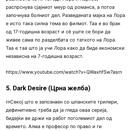
распрснува сјајниот меур од романса, а потоа
започнува болниот дел. Разведената мајка на Лора
е исто така силна тема во филмот. Таа е во брак
од 17-годишна возраст и сè уште се бори да
живее сама по разделбата со таткото на Лора.
Таа е таа што ја учи Лора како да биде економски
независна на 7-годишна возраст.
https://www.youtube.com/watch?v=QWaxhfSw7asrn
5. Dark Desire (Црна желба)
rnСекој што е запознаен со шпанските трилери,
дефинитивно треба да ја гледа оваа серија,
бидејќи ве држи на работ поголемиот дел од
времето. Алма е професор по право и ги