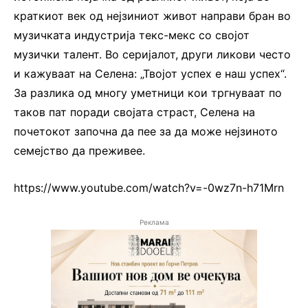
краткиот век од нејзиниот живот направи бран во
музичката индустрија текс-мекс со својот
музички талент. Во серијалот, други ликови често
и кажуваат на Селена: „Твојот успех е наш успех“.
За разлика од многу уметници кои тргнуваат по
таков пат поради својата страст, Селена на
почетокот започна да пее за да може нејзиното
семејство да преживее.
https://www.youtube.com/watch?v=-0wz7n-h71Mrn
Реклама