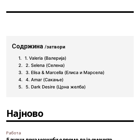
Содржина
/затвори
1. Valeria (Валерија)
2. Selena (Селена)
3. Elisa & Marcella (Елиса и Марсела)
4. Amar (Сакање)
5. Dark Desire (Црна желба)
Најново
Работа
5 знаци дека можеби е време да ја смените