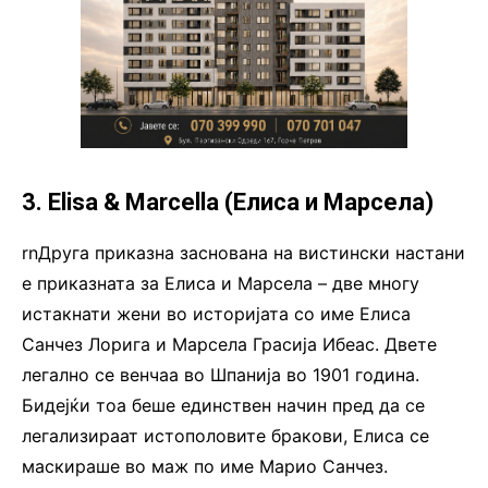
3. Elisa & Marcella (Елиса и Марсела)
rnДруга приказна заснована на вистински настани
e приказната за Елиса и Марсела – две многу
истакнати жени во историјата со име Елиса
Санчез Лорига и Марсела Грасија Ибеас. Двете
легално се венчаа во Шпанија во 1901 година.
Бидејќи тоа беше единствен начин пред да се
легализираат истополовите бракови, Елиса се
маскираше во маж по име Марио Санчез.