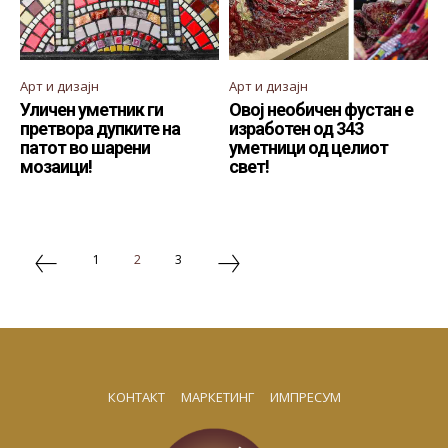
Арт и дизајн
Арт и дизајн
Уличен уметник ги
Овој необичен фустан е
претвора дупките на
изработен од 343
патот во шарени
уметници од целиот
мозаици!
свет!
1
2
3
КОНТАКТ
МАРКЕТИНГ
ИМПРЕСУМ