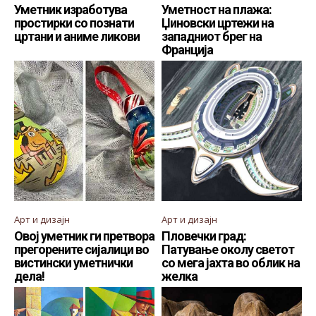
Уметник изработува
Уметност на плажа:
простирки со познати
Џиновски цртежи на
цртани и аниме ликови
западниот брег на
Франција
Арт и дизајн
Арт и дизајн
Овој уметник ги претвора
Пловечки град:
прегорените сијалици во
Патување околу светот
вистински уметнички
со мега јахта во облик на
дела!
желка