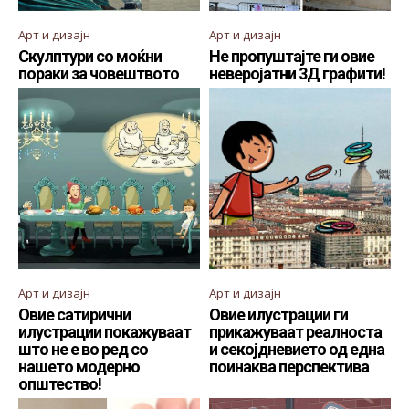
Арт и дизајн
Арт и дизајн
Скулптури со моќни
Не пропуштајте ги овие
пораки за човештвото
неверојатни 3Д графити!
Арт и дизајн
Арт и дизајн
Овие сатирични
Овие илустрации ги
илустрации покажуваат
прикажуваат реалноста
што не е во ред со
и секојдневието од една
нашето модерно
поинаква перспектива
општество!