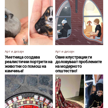
Арт и дизајн
Арт и дизајн
Уметница создава
Овие илустрации ги
реалистични портрети на
доловуваат проблемите
животни со помош на
на модерното
камчиња!
општество!