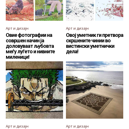
Арт и дизајн
Арт и дизајн
Овие фотографии на
Овој уметник ги претвора
совршен начин ја
скршените чинии во
доловуваат љубовта
вистински уметнички
меѓу луѓето и нивните
дела!
миленици!
Арт и дизајн
Арт и дизајн